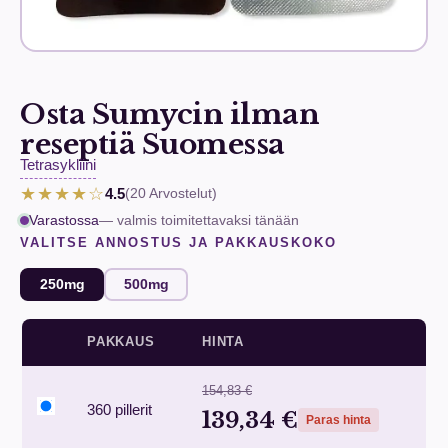
Osta Sumycin ilman
reseptiä Suomessa
Tetrasykliini
★★★★☆
4.5
(20
Arvostelut
)
Varastossa
— valmis toimitettavaksi tänään
VALITSE ANNOSTUS JA PAKKAUSKOKO
250mg
500mg
PAKKAUS
HINTA
154,83 €
360 pillerit
139,34 €
Paras hinta