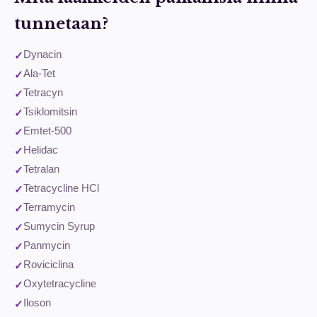
tunnetaan?
Dynacin
Ala-Tet
Tetracyn
Tsiklomitsin
Emtet-500
Helidac
Tetralan
Tetracycline HCl
Terramycin
Sumycin Syrup
Panmycin
Roviciclina
Oxytetracycline
Iloson