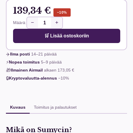
139,34 €
−10%
−
+
Määrä:
🛒 Lisää ostoskoriin
✈️
Ilma posti
14–21
päivää
⚡
Nopea toimitus
5–9
päivää
🎁
Ilmainen Airmail
alkaen
173,05 €
🔒
Kryptovaluutta-alennus
−10%
Kuvaus
Toimitus ja palautukset
Mikä on Sumycin?