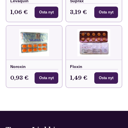
Levaquin
Suprax
1,06 €
3,19 €
Osta nyt
Osta nyt
Noroxin
Floxin
0,93 €
1,49 €
Osta nyt
Osta nyt