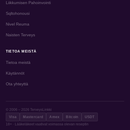
Liikkumisen Pahoinvointi
Sqltohonousi
Nivel Reuma
Naisten Terveys
TIETOA MEISTÄ
Tietoa meistä
Käytännöt
Ota yhteyttä
© 2006 – 2026 TerveysLinkki
Visa
Mastercard
Amex
Bitcoin
USDT
18+ · Lääkeläkeet vaativat voimassa olevan reseptin