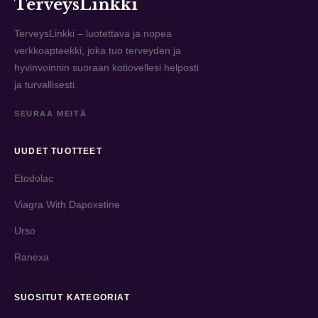
TerveysLinkki
TerveysLinkki – luotettava ja nopea
verkkoapteekki, joka tuo terveyden ja
hyvinvoinnin suoraan kotiovellesi helposti
ja turvallisesti.
SEURAA MEITÄ
UUDET TUOTTEET
Etodolac
Viagra With Dapoxetine
Urso
Ranexa
SUOSITUT KATEGORIAT