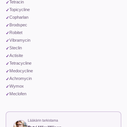
Tetracin
Topicycline
Copharlan
Brodspec
Robitet
Vibramycin
Steclin
Actisite
Tetracycline
Medocycline
Achromycin
Wymox
Meclofen
Lääkärin tarkistama