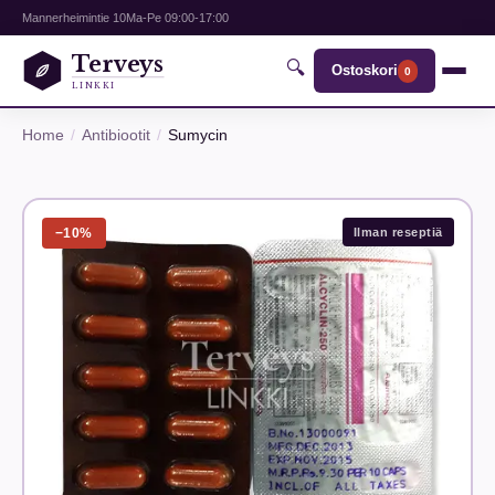
Mannerheimintie 10
Ma-Pe 09:00-17:00
Terveys
🔍
Ostoskori
0
LINKKI
Home
Antibiootit
Sumycin
−10%
Ilman reseptiä