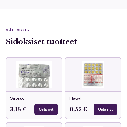
NÄE MYÖS
Sidoksiset tuotteet
Suprax
Flagyl
3,18 €
0,52 €
Osta nyt
Osta nyt