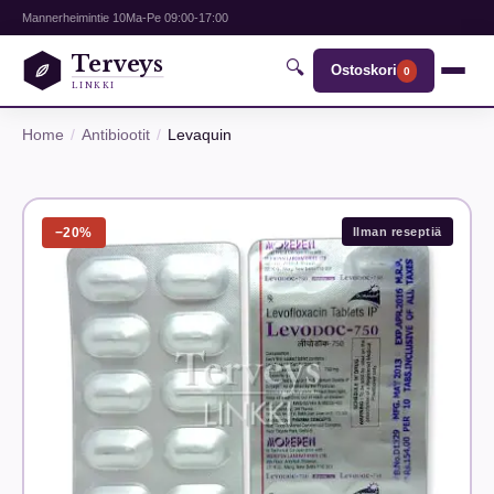
Mannerheimintie 10
Ma-Pe 09:00-17:00
Terveys
🔍
Ostoskori
0
LINKKI
Home
Antibiootit
Levaquin
−20%
Ilman reseptiä