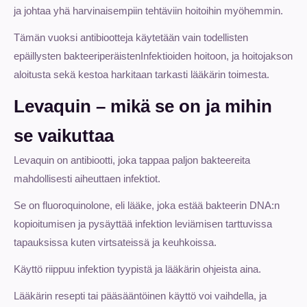
ja johtaa yhä harvinaisempiin tehtäviin hoitoihin myöhemmin.
Tämän vuoksi antibiootteja käytetään vain todellisten
epäillysten bakteeriperäistenInfektioiden hoitoon, ja hoitojakson
aloitusta sekä kestoa harkitaan tarkasti lääkärin toimesta.
Levaquin – mikä se on ja mihin
se vaikuttaa
Levaquin on antibiootti, joka tappaa paljon bakteereita
mahdollisesti aiheuttaen infektiot.
Se on fluoroquinolone, eli lääke, joka estää bakteerin DNA:n
kopioitumisen ja pysäyttää infektion leviämisen tarttuvissa
tapauksissa kuten virtsateissä ja keuhkoissa.
Käyttö riippuu infektion tyypistä ja lääkärin ohjeista aina.
Lääkärin resepti tai pääsääntöinen käyttö voi vaihdella, ja