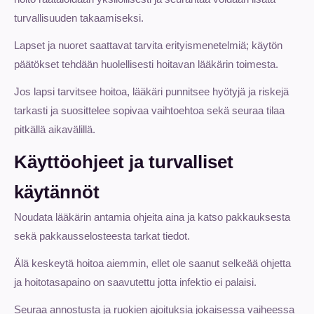
turvallisuuden takaamiseksi.
Lapset ja nuoret saattavat tarvita erityismenetelmiä; käytön
päätökset tehdään huolellisesti hoitavan lääkärin toimesta.
Jos lapsi tarvitsee hoitoa, lääkäri punnitsee hyötyjä ja riskejä
tarkasti ja suosittelee sopivaa vaihtoehtoa sekä seuraa tilaa
pitkällä aikavälillä.
Käyttöohjeet ja turvalliset
käytännöt
Noudata lääkärin antamia ohjeita aina ja katso pakkauksesta
sekä pakkausselosteesta tarkat tiedot.
Älä keskeytä hoitoa aiemmin, ellet ole saanut selkeää ohjetta
ja hoitotasapaino on saavutettu jotta infektio ei palaisi.
Seuraa annostusta ja ruokien ajoituksia jokaisessa vaiheessa