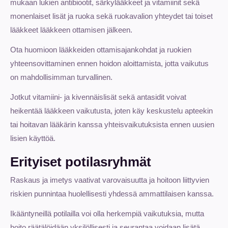
mukaan lukien antibiootit, särkylääkkeet ja vitamiinit sekä
monenlaiset lisät ja ruoka sekä ruokavalion yhteydet tai toiset
lääkkeet lääkkeen ottamisen jälkeen.
Ota huomioon lääkkeiden ottamisajankohdat ja ruokien
yhteensovittaminen ennen hoidon aloittamista, jotta vaikutus
on mahdollisimman turvallinen.
Jotkut vitamiini- ja kivennäislisät sekä antasidit voivat
heikentää lääkkeen vaikutusta, joten käy keskustelu apteekin
tai hoitavan lääkärin kanssa yhteisvaikutuksista ennen uusien
lisien käyttöä.
Erityiset potilasryhmät
Raskaus ja imetys vaativat varovaisuutta ja hoitoon liittyvien
riskien punnintaa huolellisesti yhdessä ammattilaisen kanssa.
Ikääntyneillä potilailla voi olla herkempiä vaikutuksia, mutta
hoito räätälöidään yksilöllisesti ja seurantaa voidaan lisätä