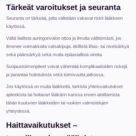
Tärkeät varoitukset ja seuranta
Seuranta on tärkeää, jotta vältetään vakavat riskit lääkkeen
käytössä.
Vältä liiallista auringonvalon ottoa ja ilmoita välittömästi, jos
ilmenee voimakkaita vatsakipuja, äkillistä lihas- tai nivelsärkyä
sekä päänsärkyä sekä muita epäasiallisia oireita.
Suojaustoimenpiteet voivat vähentää komplikaatioiden riskejä
ja parantaa hoitotulosta sekä toimivuutta jatkossa.
Jos käytössä on muita lääkkeitä, tarkista yhteisvaikutukset
apteekista tai hoitavan lääkärin kanssa ennen aloittamista
tähän kuuluvien lääkkeiden tai ruokien valmistelujen
yhteydessä.
Haittavaikutukset –