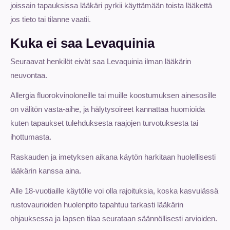
joissain tapauksissa lääkäri pyrkii käyttämään toista lääkettä
jos tieto tai tilanne vaatii.
Kuka ei saa Levaquinia
Seuraavat henkilöt eivät saa Levaquinia ilman lääkärin
neuvontaa.
Allergia fluorokvinoloneille tai muille koostumuksen ainesosille
on välitön vasta-aihe, ja hälytysoireet kannattaa huomioida
kuten tapaukset tulehduksesta raajojen turvotuksesta tai
ihottumasta.
Raskauden ja imetyksen aikana käytön harkitaan huolellisesti
lääkärin kanssa aina.
Alle 18-vuotiaille käytölle voi olla rajoituksia, koska kasvuiässä
rustovaurioiden huolenpito tapahtuu tarkasti lääkärin
ohjauksessa ja lapsen tilaa seurataan säännöllisesti arvioiden.