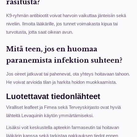
rasitusta?
K9-ryhmän antibiootit voivat harvoin vaikuttaa jänteisiin sekä
niveliin. Ilmoita lääkärille, jos tunnet voimakasta kipua tai
turvotusta, jotta saat oikean avun.
Mitä teen, jos en huomaa
paranemista infektion suhteen?
Jos oireet jatkuvat tai pahenevat, ota yhteys hoitavaan tahoon.
He voivat arvioida tilan ja harkita hoidon muokkaamista.
Luotettavat tiedonlähteet
Viralliset leafleet ja Fimea sekä Terveyskirjasto ovat hyviä
lähteitä Levaquinin käytön ymmärtämiseksi.
Lisäksi voit keskustella apteekin farmaseutin tai hoitavan
lääkärin kanssa sekä tarkistaa pakkauksen tiedot ennen