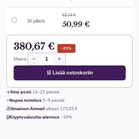
63,74 €
30 pillerit
50,99 €
380,67 €
−20%
−
+
Määrä:
🛒 Lisää ostoskoriin
✈️
Ilma posti
14–21
päivää
⚡
Nopea toimitus
5–9
päivää
🎁
Ilmainen Airmail
alkaen
173,03 €
🔒
Kryptovaluutta-alennus
−10%