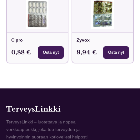
Cipro
Zyvox
0,88 €
9,94 €
Osta nyt
Osta nyt
TerveysLinkki
TerveysLinkki – luotettava ja nopea
verkkoapteekki, joka tuo terveyden ja
hyvinvoinnin suoraan kotiovellesi helposti