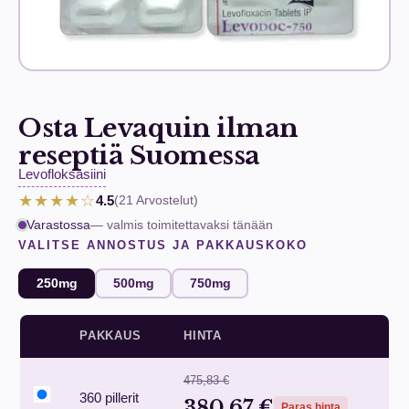
Osta Levaquin ilman
reseptiä Suomessa
Levofloksasiini
★★★★☆
4.5
(21
Arvostelut
)
Varastossa
— valmis toimitettavaksi tänään
VALITSE ANNOSTUS JA PAKKAUSKOKO
250mg
500mg
750mg
PAKKAUS
HINTA
475,83 €
360 pillerit
380,67 €
Paras hinta