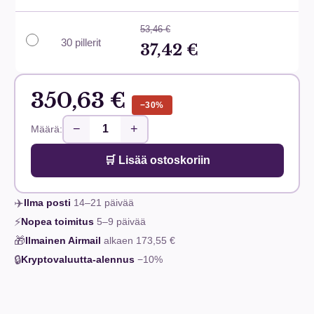
53,46 €
30 pillerit
37,42 €
350,63 €
−30%
−
+
Määrä:
🛒 Lisää ostoskoriin
✈️
Ilma posti
14–21
päivää
⚡
Nopea toimitus
5–9
päivää
🎁
Ilmainen Airmail
alkaen
173,55 €
🔒
Kryptovaluutta-alennus
−10%