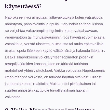
käytettäessä?
Naprokseeni voi aiheuttaa haittavaikutuksia kuten vatsakipua,
närästystä, pahoinvointia ja ripulia. Harvinaisissa tapauksissa
se voi johtaa vakavampiin ongelmiin, kuten vatsahaavaan,
verenvuotoon tai munuaisvaurioihin. Jos havaitset voimakasta
vatsakipua, veristä ulostetta, huimausta tai muita epätavallisia
oireita, lopeta lääkkeen käyttö välittömästi ja hakeudu lääkäriin.
Lisäksi Naprokseeni voi olla yhteensopimaton joidenkin
reseptilääkkeiden kanssa, joten on tärkeää tarkistaa
mahdolliset yhteisvaikutukset. Vaikka voit ostaa Naprokseeniä
ilman reseptiä verkosta, on tärkeää käyttää sitä vastuullisesti
ja seurata kehosi reaktioita. Muista, ettei pitkäaikainen tai
suurten annosten käyttö ole turvallista ilman lääkärin
valvontaa.