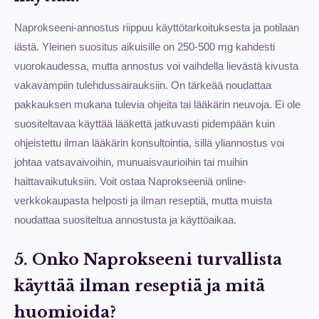
Naprokseeni-annostus riippuu käyttötarkoituksesta ja potilaan
iästä. Yleinen suositus aikuisille on 250-500 mg kahdesti
vuorokaudessa, mutta annostus voi vaihdella lievästä kivusta
vakavampiin tulehdussairauksiin. On tärkeää noudattaa
pakkauksen mukana tulevia ohjeita tai lääkärin neuvoja. Ei ole
suositeltavaa käyttää lääkettä jatkuvasti pidempään kuin
ohjeistettu ilman lääkärin konsultointia, sillä yliannostus voi
johtaa vatsavaivoihin, munuaisvaurioihin tai muihin
haittavaikutuksiin. Voit ostaa Naprokseeniä online-
verkkokaupasta helposti ja ilman reseptiä, mutta muista
noudattaa suositeltua annostusta ja käyttöaikaa.
5. Onko Naprokseeni turvallista
käyttää ilman reseptiä ja mitä
huomioida?