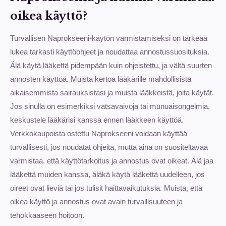
oikea käyttö?
Turvallisen Naprokseeni-käytön varmistamiseksi on tärkeää
lukea tarkasti käyttöohjeet ja noudattaa annostussuosituksia.
Älä käytä lääkettä pidempään kuin ohjeistettu, ja vältä suurten
annosten käyttöä. Muista kertoa lääkärille mahdollisista
aikaisemmista sairauksistasi ja muista lääkkeistä, joita käytät.
Jos sinulla on esimerkiksi vatsavaivoja tai munuaisongelmia,
keskustele lääkärisi kanssa ennen lääkkeen käyttöä.
Verkkokaupoista ostettu Naprokseeni voidaan käyttää
turvallisesti, jos noudatat ohjeita, mutta aina on suositeltavaa
varmistaa, että käyttötarkoitus ja annostus ovat oikeat. Älä jaa
lääkettä muiden kanssa, äläkä käytä lääkettä uudelleen, jos
oireet ovat lieviä tai jos tulisit haittavaikutuksia. Muista, että
oikea käyttö ja annostus ovat avain turvallisuuteen ja
tehokkaaseen hoitoon.