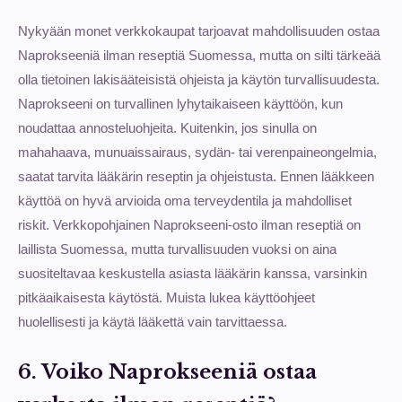
Nykyään monet verkkokaupat tarjoavat mahdollisuuden ostaa
Naprokseeniä ilman reseptiä Suomessa, mutta on silti tärkeää
olla tietoinen lakisääteisistä ohjeista ja käytön turvallisuudesta.
Naprokseeni on turvallinen lyhytaikaiseen käyttöön, kun
noudattaa annosteluohjeita. Kuitenkin, jos sinulla on
mahahaava, munuaissairaus, sydän- tai verenpaineongelmia,
saatat tarvita lääkärin reseptin ja ohjeistusta. Ennen lääkkeen
käyttöä on hyvä arvioida oma terveydentila ja mahdolliset
riskit. Verkkopohjainen Naprokseeni-osto ilman reseptiä on
laillista Suomessa, mutta turvallisuuden vuoksi on aina
suositeltavaa keskustella asiasta lääkärin kanssa, varsinkin
pitkäaikaisesta käytöstä. Muista lukea käyttöohjeet
huolellisesti ja käytä lääkettä vain tarvittaessa.
6. Voiko Naprokseeniä ostaa