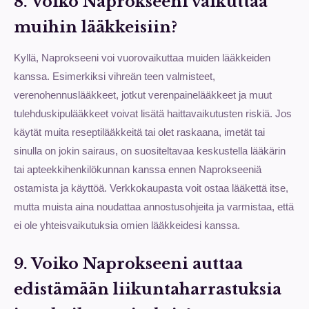
8. Voiko Naprokseeni vaikuttaa
muihin lääkkeisiin?
Kyllä, Naprokseeni voi vuorovaikuttaa muiden lääkkeiden
kanssa. Esimerkiksi vihreän teen valmisteet,
verenohennuslääkkeet, jotkut verenpainelääkkeet ja muut
tulehduskipulääkkeet voivat lisätä haittavaikutusten riskiä. Jos
käytät muita reseptilääkkeitä tai olet raskaana, imetät tai
sinulla on jokin sairaus, on suositeltavaa keskustella lääkärin
tai apteekkihenkilökunnan kanssa ennen Naprokseeniä
ostamista ja käyttöä. Verkkokaupasta voit ostaa lääkettä itse,
mutta muista aina noudattaa annostusohjeita ja varmistaa, että
ei ole yhteisvaikutuksia omien lääkkeidesi kanssa.
9. Voiko Naprokseeni auttaa
edistämään liikuntaharrastuksia