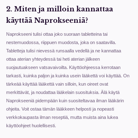
2. Miten ja milloin kannattaa
käyttää Naprokseeniä?
Naprokseeni tulisi ottaa joko suoraan tabletteina tai
nestemuodossa, riippuen muodosta, joka on saatavilla.
Tabletteja tulisi nievessä runsaalla vedellä ja ne kannattaa
ottaa aterian yhteydessä tai heti aterian jälkeen
suojautuakseen vatsavaivoilta. Käyttöohjeessa kerrotaan
tarkasti, kuinka paljon ja kuinka usein lääkettä voi käyttää. On
tärkeää käyttää lääkettä vain silloin, kun oireet ovat
merkittävät, ja noudattaa lääkelain suosituksia. Älä käytä
Naprokseeniä pidempään kuin suositeltavaa ilman lääkärin
ohjeita. Voit ostaa tämän lääkkeen helposti ja nopeasti
verkkokaupasta ilman reseptiä, mutta muista aina lukea
käyttöohjeet huolellisesti.