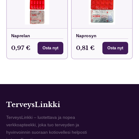
Naprelan
Naprosyn
0,97 €
0,81 €
Osta nyt
Osta nyt
TerveysLinkki
TerveysLinkki – luotettava ja nopea
verkkoapteekki, joka tuo terveyden ja
hyvinvoinnin suoraan kotiovellesi helposti