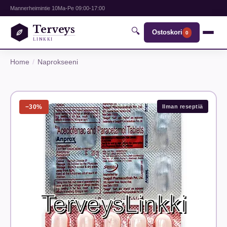
Mannerheimintie 10
Ma-Pe 09:00-17:00
Terveys
🔍
Ostoskori
0
LINKKI
Home
Naprokseeni
−30%
Ilman reseptiä