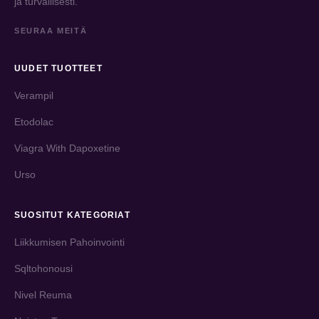
ja turvallisesti.
SEURAA MEITÄ
UUDET TUOTTEET
Verampil
Etodolac
Viagra With Dapoxetine
Urso
SUOSITUT KATEGORIAT
Liikkumisen Pahoinvointi
Sqltohonousi
Nivel Reuma