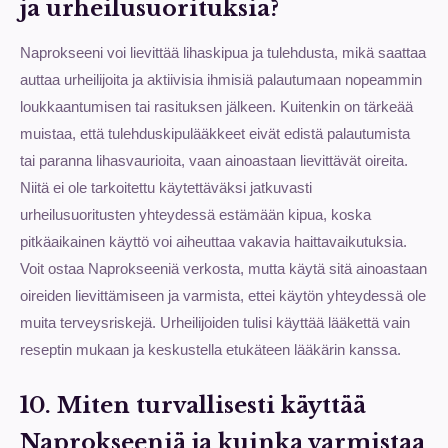
ja urheilusuorituksia?
Naprokseeni voi lievittää lihaskipua ja tulehdusta, mikä saattaa
auttaa urheilijoita ja aktiivisia ihmisiä palautumaan nopeammin
loukkaantumisen tai rasituksen jälkeen. Kuitenkin on tärkeää
muistaa, että tulehduskipulääkkeet eivät edistä palautumista
tai paranna lihasvaurioita, vaan ainoastaan lievittävät oireita.
Niitä ei ole tarkoitettu käytettäväksi jatkuvasti
urheilusuoritusten yhteydessä estämään kipua, koska
pitkäaikainen käyttö voi aiheuttaa vakavia haittavaikutuksia.
Voit ostaa Naprokseeniä verkosta, mutta käytä sitä ainoastaan
oireiden lievittämiseen ja varmista, ettei käytön yhteydessä ole
muita terveysriskejä. Urheilijoiden tulisi käyttää lääkettä vain
reseptin mukaan ja keskustella etukäteen lääkärin kanssa.
10. Miten turvallisesti käyttää
Naprokseeniä ja kuinka varmistaa