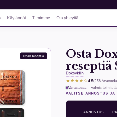
ä
Käytännöt
Tiimimme
Ota yhteyttä
Osta Dox
Ilman reseptiä
reseptiä
Doksykliini
★★★★☆
4.5
(258
Arvostelu
Varastossa
— valmis toimitett
VALITSE ANNOSTUS JA
ANNOSTUS
P