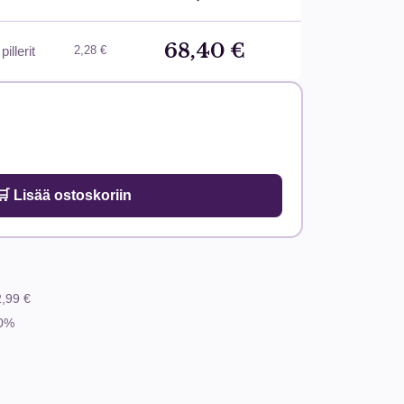
68,40 €
pillerit
2,28 €
🛒 Lisää ostoskoriin
,99 €
0%