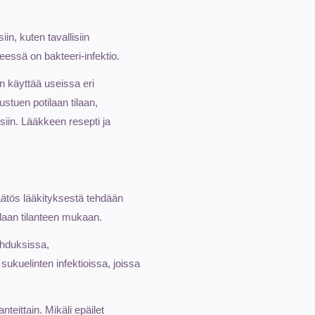
iin, kuten tavallisiin
seessä on bakteeri-infektio.
 käyttää useissa eri
ustuen potilaan tilaan,
siin. Lääkkeen resepti ja
Päätös lääkityksestä tehdään
tilaan tilanteen mukaan.
ehduksissa,
 sukuelinten infektioissa, joissa
nteittain. Mikäli epäilet