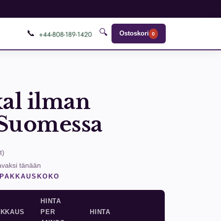
🔍
📞
Ostoskori
0
al ilman
 Suomessa
t
)
avaksi tänään
 PAKKAUSKOKO
HINTA
AKKAUS
PER
HINTA