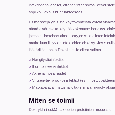
infektioita tai epäilet, että tarvitset hoitoa, keskuste
sopiiko Doxal sinun tilanteeseesi.
Esimerkkejä yleisistä käyttökohteista voivat sisält
nämä eivät rajoita käyttöä kokonaan: hengitystieinfekt
joissain tilanteissa akne, tiettyjen sukuelinten infekt
matkailuun liittyvien infektioiden ehkäisy. Jos sinull
lääkäriltäsi, onko Doxal sinulle oikea valinta.
Hengitystieinfektiot
Ihon bakteeri-infektiot
Akne ja ihosairaudet
Virtsenyte- ja sukuelinfektiot (esim. tietyt bakteerip
Matkapalavalmistus ja joitakin malaria-profylaksian
Miten se toimii
Doksykliini estää bakteerien proteiinien muodostumi