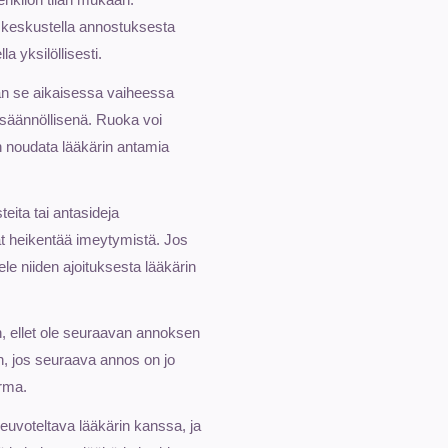
a keskustella annostuksesta
a yksilöllisesti.
an se aikaisessa vaiheessa
 säännöllisenä. Ruoka voi
n noudata lääkärin antamia
teita tai antasideja
t heikentää imeytymistä. Jos
ele niiden ajoituksesta lääkärin
, ellet ole seuraavan annoksen
, jos seuraava annos on jo
arma.
uvoteltava lääkärin kanssa, ja