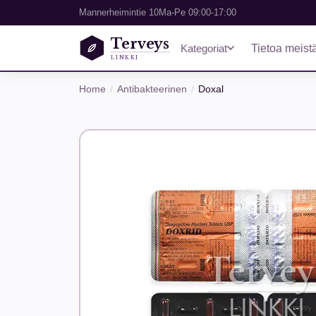
Mannerheimintie 10
Ma-Pe 09:00-17:00
Terveys
Kategoriat
Tietoa meist
LINKKI
Home
Antibakteerinen
Doxal