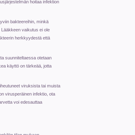
usjärjestelmän hoitaa infektion
yviin bakteereihin, minkä
n. Lääkkeen vaikutus ei ole
bakteerin herkkyydestä että
ta suunniteltaessa otetaan
ea käyttö on tärkeää, jotta
aiheutuneet viruksista tai muista
a on virusperäinen infektio, ota
arvetta voi edesauttaa
nkilön tilan mukaan.