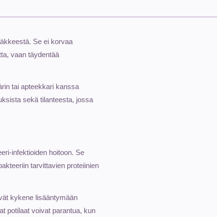
lääkkeestä. Se ei korvaa
tta, vaan täydentää
rin tai apteekkari kanssa
uksista sekä tilanteesta, jossa
eri-infektioiden hoitoon. Se
kteeriin tarvittavien proteiinien
eivät kykene lisääntymään
t potilaat voivat parantua, kun