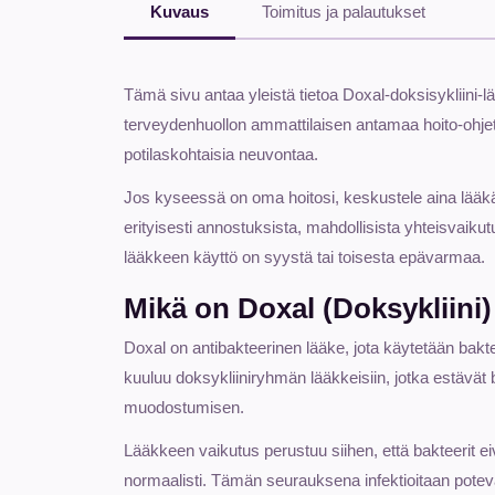
Kuvaus
Toimitus ja palautukset
Tämä sivu antaa yleistä tietoa Doxal-doksisykliini-
terveydenhuollon ammattilaisen antamaa hoito-ohje
potilaskohtaisia neuvontaa.
Jos kyseessä on oma hoitosi, keskustele aina lääkä
erityisesti annostuksista, mahdollisista yhteisvaikut
lääkkeen käyttö on syystä tai toisesta epävarmaa.
Mikä on Doxal (Doksykliini)
Doxal on antibakteerinen lääke, jota käytetään bakte
kuuluu doksykliiniryhmän lääkkeisiin, jotka estävät ba
muodostumisen.
Lääkkeen vaikutus perustuu siihen, että bakteerit 
normaalisti. Tämän seurauksena infektioitaan poteva