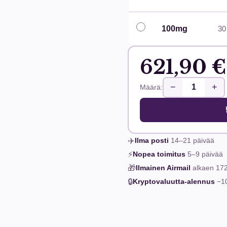
100mg
30 
621,90 €
−
+
Määrä:
✈️
Ilma posti
14–21
päivää
⚡
Nopea toimitus
5–9
päivää
🎁
Ilmainen Airmail
alkaen
172
🔒
Kryptovaluutta-alennus
−1