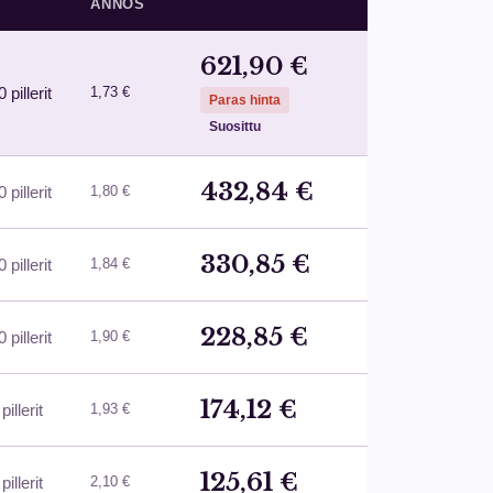
ANNOS
621,90 €
 pillerit
1,73 €
Paras hinta
Suosittu
432,84 €
 pillerit
1,80 €
330,85 €
 pillerit
1,84 €
228,85 €
 pillerit
1,90 €
174,12 €
pillerit
1,93 €
125,61 €
pillerit
2,10 €