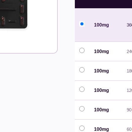
100mg
360
100mg
240
100mg
180
100mg
120
100mg
90 
100mg
60 