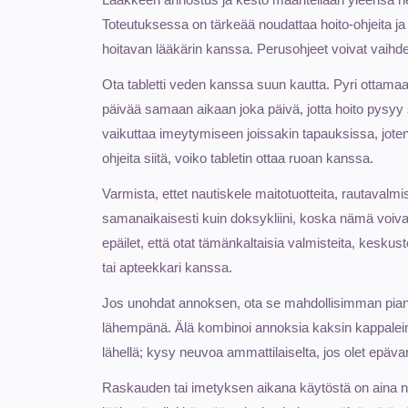
Toteutuksessa on tärkeää noudattaa hoito-ohjeita j
hoitavan lääkärin kanssa. Perusohjeet voivat vaihdell
Ota tabletti veden kanssa suun kautta. Pyri ottama
päivää samaan aikaan joka päivä, jotta hoito pysyy
vaikuttaa imeytymiseen joissakin tapauksissa, jote
ohjeita siitä, voiko tabletin ottaa ruoan kanssa.
Varmista, ettet nautiskele maitotuotteita, rautavalmis
samanaikaisesti kuin doksykliini, koska nämä voiva
epäilet, että otat tämänkaltaisia valmisteita, keskust
tai apteekkari kanssa.
Jos unohdat annoksen, ota se mahdollisimman pian
lähempänä. Älä kombinoi annoksia kaksin kappalein
lähellä; kysy neuvoa ammattilaiselta, jos olet epäv
Raskauden tai imetyksen aikana käytöstä on aina ne