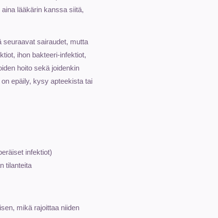
le aina lääkärin kanssa siitä,
ää seuraavat sairaudet, mutta
iot, ihon bakteeri-infektiot,
ioiden hoito sekä joidenkin
a on epäily, kysy apteekista tai
eräiset infektiot)
 tilanteita
sen, mikä rajoittaa niiden