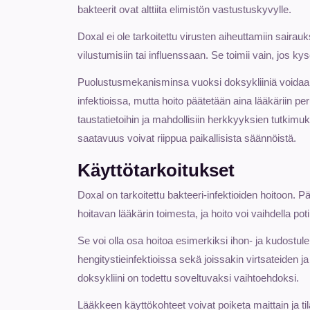
bakteerit ovat alttiita elimistön vastustuskyvylle.
Doxal ei ole tarkoitettu virusten aiheuttamiin sairauks
vilustumisiin tai influenssaan. Se toimii vain, jos ky
Puolustusmekanisminsa vuoksi doksykliiniä voidaan
infektioissa, mutta hoito päätetään aina lääkäriin per
taustatietoihin ja mahdollisiin herkkyyksien tutkimuk
saatavuus voivat riippua paikallisista säännöistä.
Käyttötarkoitukset
Doxal on tarkoitettu bakteeri-infektioiden hoitoon. 
hoitavan lääkärin toimesta, ja hoito voi vaihdella po
Se voi olla osa hoitoa esimerkiksi ihon- ja kudostul
hengitystieinfektioissa sekä joissakin virtsateiden ja
doksykliini on todettu soveltuvaksi vaihtoehdoksi.
Lääkkeen käyttökohteet voivat poiketa maittain ja tila