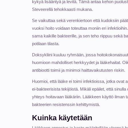
kykyä lisääntyä ja levitä. Tämä antaa kehon puolust
Steveerellä tehokkaasti mukana.
Se vaikuttaa sekä verenkiertoon että kudoksiin päät
vuoksi hoito voidaan toteuttaa moniin eri infektioihi
sama kaikille bakteerille, ja sen teho riippuu sekä 
potilaan tilasta.
Doksykliini kuuluu ryhmään, jossa hoitokokonaisuut
huomioon mahdolliset herkkyydet ja lääkehaitat. Oik
antibiootti toimii ja minimoi haittavaikutusten riskin.
Huomioi, että lääke ei toimi infektioissa, jotka ovat 
ei-bakteerisista tekijöistä. Mikäli epäilet, että sinull
yhteys hoitavaan lääkäriin. Lääkkeen käyttö ilman t
bakteerien resistenssin kehittymistä.
Kuinka käytetään
Lääkkeen annostus ja kesto määritellään yleensä he