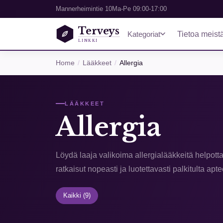
Mannerheimintie 10
Ma-Pe 09:00-17:00
Terveys
Kategoriat
Tietoa meist
LINKKI
Home
Lääkkeet
Allergia
LÄÄKKEET
Allergia
Löydä laaja valikoima allergialääkkeitä helpotta
ratkaisut nopeasti ja luotettavasti palkitulta ap
Kaikki
(9)