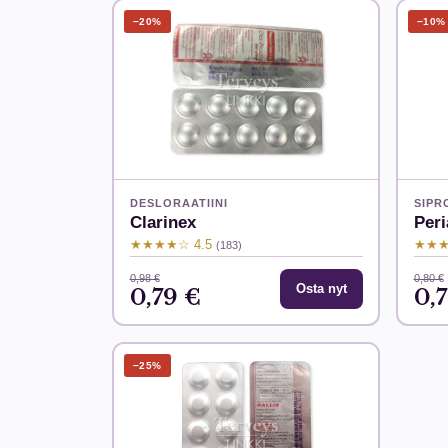
−20%
−10%
DESLORAATIINI
SIPR
Clarinex
Peri
★★★★☆ 4.5
★★★
(183)
0,98 €
0,80 €
Osta nyt
0,79 €
0,
−25%