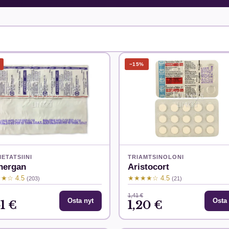
−15%
ETATSIINI
TRIAMTSINOLONI
nergan
Aristocort
★☆ 4.5
★★★★☆ 4.5
(203)
(21)
1,41 €
Osta nyt
Osta 
1 €
1,20 €