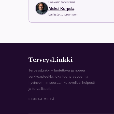
mikä mahdollistaa yhden annoksen ottamisen päivä
Lääkärin tarkistama
Aleksi Korpela
tekee siitä luotettavan vaihtoehdon päivittäisee
Laillistettu proviisori
Aristocort, joka sisältää hydrokortisonia, on teh
liiallisiin reaktioihin, se on myös tehokas nenän
paikallishoidon vähäinen systeemisten haittavaik
Astelin (azelastini) on paikallinen antihistamii
Astelin toimii nopeasti ja antaa tehokkaan lievit
noudattaa ohjeita, jotta hoitovaikutus olisi para
TerveysLinkki
Atarax (hydroksitsiini) on antihistamiini, joka ta
Ataraxia käytetään usein erityisesti vakavampien
TerveysLinkki – luotettava ja nopea
aiheuttaa uneliaisuutta, joten käyttö tulisi suunni
verkkoapteekki, joka tuo terveyden ja
hyvinvoinnin suoraan kotiovellesi helposti
Clarinex ( desloratadiini) on toinen suosittu antih
ja turvallisesti.
että se aiheuttaa vähäisiä sivuvaikutuksia, kute
keskuudessa, jotka arvostavat sen luotettavuutta
SEURAA MEITÄ
Claritin (loratadiini) on yksi tunnetuimmista all
tehokkuus ja vähäiset haittavaikutukset. Claritin