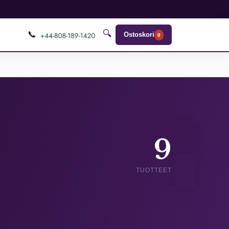
🔍
📞
Ostoskori
0
9
TUOTTEET