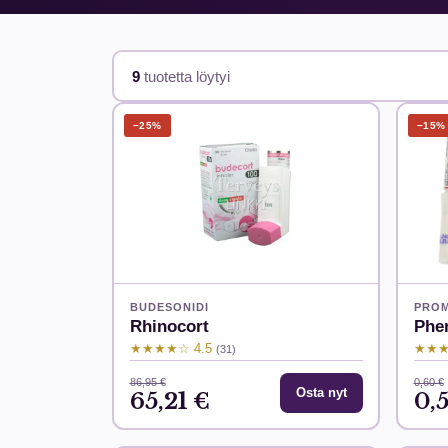
9
tuotetta löytyi
−25%
−15%
BUDESONIDI
PROM
Rhinocort
Phe
★★★★☆ 4.5
★★★
(31)
86,95 €
0,60 €
Osta nyt
65,21 €
0,5