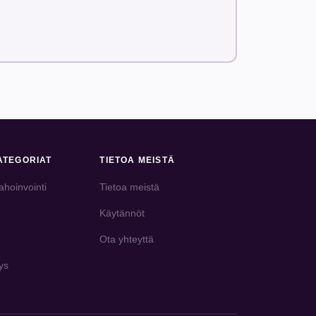
 sivuvaikutukset ovat yleensä vähäiset, mikä
ttumaa vastaan. Vaikka sitä käytetään yleensä ihon
aoireiden hallintaan. Aristocortin tärkeä etu on
vonnassa.
ten asteen, tukkoisuuden ja kutinan hoitoon.
itä miellyttävän käyttää. Tärkeää on kuitenkin
ATEGORIAT
TIETOA MEISTÄ
 sillä on myös rauhoittavia ominaisuuksia.
ehokas, sen sedatiiviset vaikutukset voivat
ahoinvointi
Tietoa meistä
Käytännöt
sopii päivittäiseen käyttöön ja on tunnettu siitä,
Ota yhteyttä
inex on erityisen suosittu nuorten ja aikuisten
ys
 etuja ovat helppokäyttöinen tablettimuoto,
turvallisuusprofiili. Monet käyttäjät arvostavat