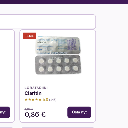
−15%
LORATADIINI
Claritin
★★★★★ 5.0
(145)
1,01 €
nyt
Osta nyt
0,86 €