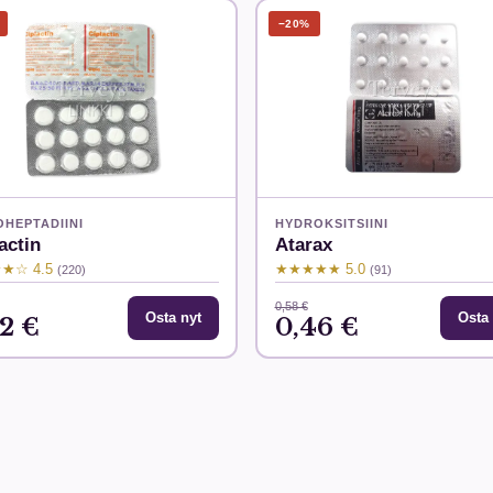
−20%
OHEPTADIINI
HYDROKSITSIINI
actin
Atarax
★☆ 4.5
★★★★★ 5.0
(220)
(91)
0,58 €
Osta nyt
Osta 
72 €
0,46 €