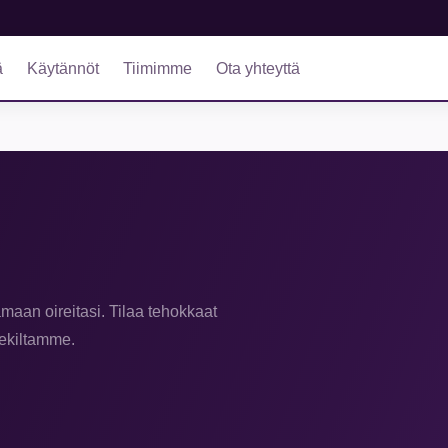
ä
Käytännöt
Tiimimme
Ota yhteyttä
maan oireitasi. Tilaa tehokkaat
teekiltamme.