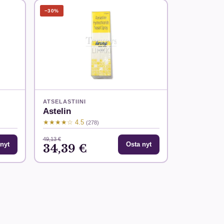
−30%
ATSELASTIINI
Astelin
★★★★☆ 4.5
(278)
49,13 €
nyt
Osta nyt
34,39 €