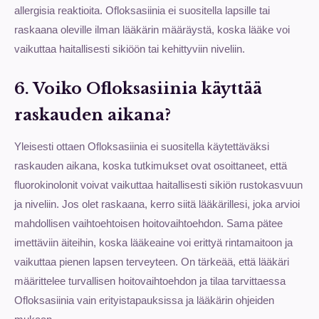
allergisia reaktioita. Ofloksasiinia ei suositella lapsille tai
raskaana oleville ilman lääkärin määräystä, koska lääke voi
vaikuttaa haitallisesti sikiöön tai kehittyviin niveliin.
6. Voiko Ofloksasiinia käyttää
raskauden aikana?
Yleisesti ottaen Ofloksasiinia ei suositella käytettäväksi
raskauden aikana, koska tutkimukset ovat osoittaneet, että
fluorokinolonit voivat vaikuttaa haitallisesti sikiön rustokasvuun
ja niveliin. Jos olet raskaana, kerro siitä lääkärillesi, joka arvioi
mahdollisen vaihtoehtoisen hoitovaihtoehdon. Sama pätee
imettäviin äiteihin, koska lääkeaine voi erittyä rintamaitoon ja
vaikuttaa pienen lapsen terveyteen. On tärkeää, että lääkäri
määrittelee turvallisen hoitovaihtoehdon ja tilaa tarvittaessa
Ofloksasiinia vain erityistapauksissa ja lääkärin ohjeiden