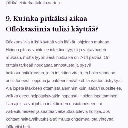
jälkikäteistarkastuksia varten.
9. Kuinka pitkäksi aikaa
Ofloksasiinia tulisi käyttää?
Ofloksasiinia tulisi käyttää vain lääkäri ohjeiden mukaan.
Hoidon pituus vaihtelee infektion tyypin ja vakavuuden
mukaan, mutta tyypillisesti hoitoaika on 7-14 päivää. On
erittäin tärkeää noudattaa annostusta ja pysyä
hoitosuunnitelmassa, jotta infektion virallinen hoito saadaan
onnistuneesti loppuun ja bakteerit eivät kehitä vastustuskykyä.
Älä lopeta lääkkeen ottamista aiemmin kuin lääkäri suosittelee,
vaikka oireet helpottaisivatkin nopeasti. Hoidon lopettaminen
liian ajoissa voi johtaa infektioiden uusiutumiseen tai
vaikeutumiseen ja saattaa vaikeuttaa tulevia hoitoja. Jos
kohtaat haittavaikutuksia tai muuta ongelmaa, ota yhteyttä
lääkäriisi heti.