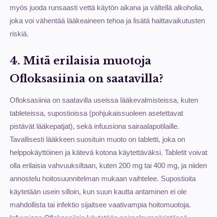
myös juoda runsaasti vettä käytön aikana ja vältellä alkoholia,
joka voi vähentää lääkeaineen tehoa ja lisätä haittavaikutusten
riskiä.
4. Mitä erilaisia muotoja
Ofloksasiinia on saatavilla?
Ofloksasiinia on saatavilla useissa lääkevalmisteissa, kuten
tableteissa, supostioissa (pohjukaissuoleen asetettavat
pistävät lääkepatjat), sekä infuusiona sairaalapotilaille.
Tavallisesti lääkkeen suosituin muoto on tabletti, joka on
helppokäyttöinen ja kätevä kotona käytettäväksi. Tabletit voivat
olla erilaisia vahvuuksiltaan, kuten 200 mg tai 400 mg, ja niiden
annostelu hoitosuunnitelman mukaan vaihtelee. Supostioita
käytetään usein silloin, kun suun kautta antaminen ei ole
mahdollista tai infektio sijaitsee vaativampia hoitomuotoja.