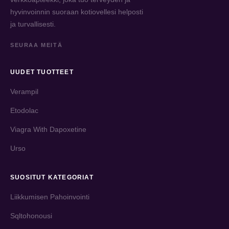
hyvinvoinnin suoraan kotiovellesi helposti
ja turvallisesti.
SEURAA MEITÄ
UUDET TUOTTEET
Verampil
Etodolac
Viagra With Dapoxetine
Urso
SUOSITUT KATEGORIAT
Liikkumisen Pahoinvointi
Sqltohonousi