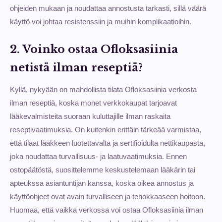
ohjeiden mukaan ja noudattaa annostusta tarkasti, sillä väärä
käyttö voi johtaa resistenssiin ja muihin komplikaatioihin.
2. Voinko ostaa Ofloksasiinia
netistä ilman reseptiä?
Kyllä, nykyään on mahdollista tilata Ofloksasiinia verkosta
ilman reseptiä, koska monet verkkokaupat tarjoavat
lääkevalmisteita suoraan kuluttajille ilman raskaita
reseptivaatimuksia. On kuitenkin erittäin tärkeää varmistaa,
että tilaat lääkkeen luotettavalta ja sertifioidulta nettikaupasta,
joka noudattaa turvallisuus- ja laatuvaatimuksia. Ennen
ostopäätöstä, suosittelemme keskustelemaan lääkärin tai
apteukssa asiantuntijan kanssa, koska oikea annostus ja
käyttöohjeet ovat avain turvalliseen ja tehokkaaseen hoitoon.
Huomaa, että vaikka verkossa voi ostaa Ofloksasiinia ilman