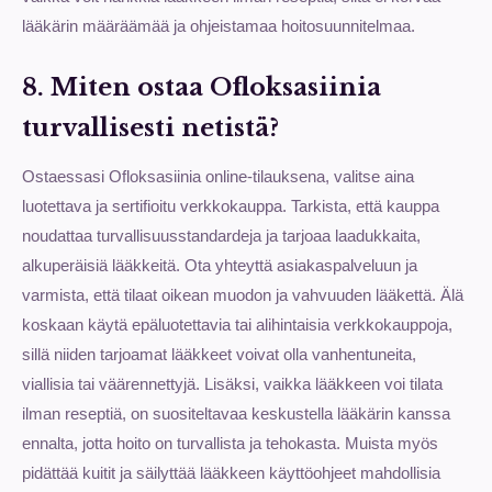
lääkärin määräämää ja ohjeistamaa hoitosuunnitelmaa.
8. Miten ostaa Ofloksasiinia
turvallisesti netistä?
Ostaessasi Ofloksasiinia online-tilauksena, valitse aina
luotettava ja sertifioitu verkkokauppa. Tarkista, että kauppa
noudattaa turvallisuusstandardeja ja tarjoaa laadukkaita,
alkuperäisiä lääkkeitä. Ota yhteyttä asiakaspalveluun ja
varmista, että tilaat oikean muodon ja vahvuuden lääkettä. Älä
koskaan käytä epäluotettavia tai alihintaisia verkkokauppoja,
sillä niiden tarjoamat lääkkeet voivat olla vanhentuneita,
viallisia tai väärennettyjä. Lisäksi, vaikka lääkkeen voi tilata
ilman reseptiä, on suositeltavaa keskustella lääkärin kanssa
ennalta, jotta hoito on turvallista ja tehokasta. Muista myös
pidättää kuitit ja säilyttää lääkkeen käyttöohjeet mahdollisia