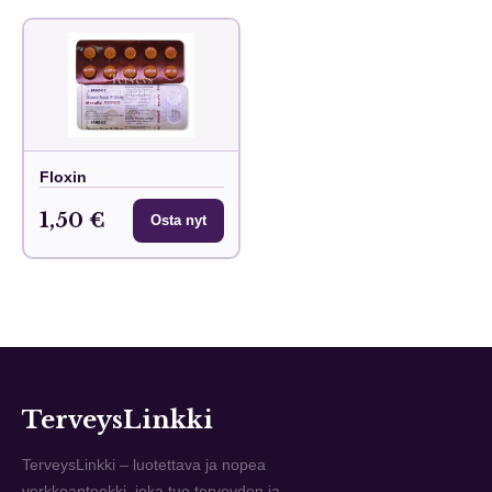
Floxin
1,50 €
Osta nyt
TerveysLinkki
TerveysLinkki – luotettava ja nopea
verkkoapteekki, joka tuo terveyden ja