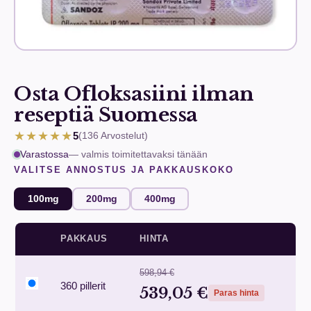
Osta Ofloksasiini ilman
reseptiä Suomessa
★★★★★
5
(136
Arvostelut
)
Varastossa
— valmis toimitettavaksi tänään
VALITSE ANNOSTUS JA PAKKAUSKOKO
100mg
200mg
400mg
PAKKAUS
HINTA
598,94 €
360 pillerit
539,05 €
Paras hinta