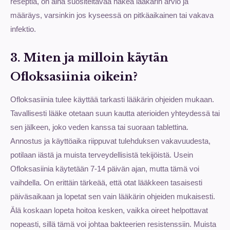
reseptiä, on aina suositeltavaa hakea lääkärin arvio ja
määräys, varsinkin jos kyseessä on pitkäaikainen tai vakava
infektio.
3. Miten ja milloin käytän
Ofloksasiinia oikein?
Ofloksasiinia tulee käyttää tarkasti lääkärin ohjeiden mukaan.
Tavallisesti lääke otetaan suun kautta aterioiden yhteydessä tai
sen jälkeen, joko veden kanssa tai suoraan tablettina.
Annostus ja käyttöaika riippuvat tulehduksen vakavuudesta,
potilaan iästä ja muista terveydellisistä tekijöistä. Usein
Ofloksasiinia käytetään 7-14 päivän ajan, mutta tämä voi
vaihdella. On erittäin tärkeää, että otat lääkkeen tasaisesti
päiväsaikaan ja lopetat sen vain lääkärin ohjeiden mukaisesti.
Älä koskaan lopeta hoitoa kesken, vaikka oireet helpottavat
nopeasti, sillä tämä voi johtaa bakteerien resistenssiin. Muista