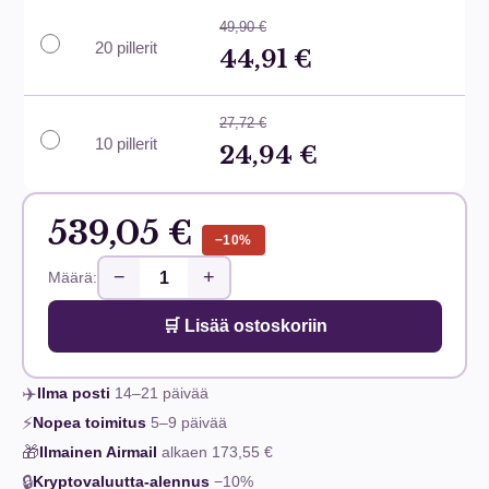
49,90 €
20 pillerit
44,91 €
27,72 €
10 pillerit
24,94 €
539,05 €
−10%
−
+
Määrä:
🛒 Lisää ostoskoriin
✈️
Ilma posti
14–21
päivää
⚡
Nopea toimitus
5–9
päivää
🎁
Ilmainen Airmail
alkaen
173,55 €
🔒
Kryptovaluutta-alennus
−10%