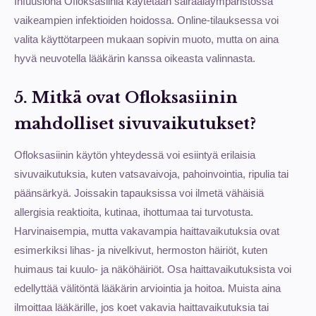
Infuusiona Ofloksasiinia käytetään sairaalaympäristössä
vaikeampien infektioiden hoidossa. Online-tilauksessa voi
valita käyttötarpeen mukaan sopivin muoto, mutta on aina
hyvä neuvotella lääkärin kanssa oikeasta valinnasta.
5. Mitkä ovat Ofloksasiinin
mahdolliset sivuvaikutukset?
Ofloksasiinin käytön yhteydessä voi esiintyä erilaisia
sivuvaikutuksia, kuten vatsavaivoja, pahoinvointia, ripulia tai
päänsärkyä. Joissakin tapauksissa voi ilmetä vähäisiä
allergisia reaktioita, kutinaa, ihottumaa tai turvotusta.
Harvinaisempia, mutta vakavampia haittavaikutuksia ovat
esimerkiksi lihas- ja nivelkivut, hermoston häiriöt, kuten
huimaus tai kuulo- ja näköhäiriöt. Osa haittavaikutuksista voi
edellyttää välitöntä lääkärin arviointia ja hoitoa. Muista aina
ilmoittaa lääkärille, jos koet vakavia haittavaikutuksia tai