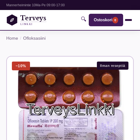
Mannerheimintie 10
Ma-Pe 09:00-17:00
Terveys
🔍
Ostoskori
0
LINKKI
Home
Ofloksasiini
−10%
Ilman reseptiä