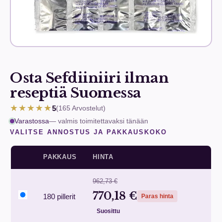
Osta Sefdiiniiri ilman
reseptiä Suomessa
★★★★★
5
(165
Arvostelut
)
Varastossa
— valmis toimitettavaksi tänään
VALITSE ANNOSTUS JA PAKKAUSKOKO
PAKKAUS
HINTA
962,73 €
770,18 €
180 pillerit
Paras hinta
Suosittu