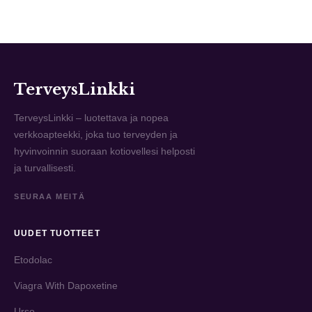
TerveysLinkki
TerveysLinkki – luotettava ja nopea
verkkoapteekki, joka tuo terveyden ja
hyvinvoinnin suoraan kotiovellesi helposti
ja turvallisesti.
SEURAA MEITÄ
UUDET TUOTTEET
Etodolac
Viagra With Dapoxetine
Urso