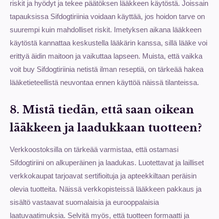
riskit ja hyödyt ja tekee päätöksen lääkkeen käytöstä. Joissain
tapauksissa Sifdogtiriinia voidaan käyttää, jos hoidon tarve on
suurempi kuin mahdolliset riskit. Imetyksen aikana lääkkeen
käytöstä kannattaa keskustella lääkärin kanssa, sillä lääke voi
erittyä äidin maitoon ja vaikuttaa lapseen. Muista, että vaikka
voit buy Sifdogtiriinia netistä ilman reseptiä, on tärkeää hakea
lääketieteellistä neuvontaa ennen käyttöä näissä tilanteissa.
8. Mistä tiedän, että saan oikean
lääkkeen ja laadukkaan tuotteen?
Verkkoostoksilla on tärkeää varmistaa, että ostamasi
Sifdogtiriini on alkuperäinen ja laadukas. Luotettavat ja lailliset
verkkokaupat tarjoavat sertifioituja ja apteekkiltaan peräisin
olevia tuotteita. Näissä verkkopisteissä lääkkeen pakkaus ja
sisältö vastaavat suomalaisia ja eurooppalaisia
laatuvaatimuksia. Selvitä myös, että tuotteen formaatti ja