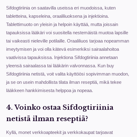
Sifdogtiriinia on saatavilla useissa eri muodoissa, kuten
tabletteina, kapseleina, oraaliliuoksena ja injektioina.
Tablettimuoto on yleisin ja helpoin käyttää, mutta joissain
tapauksissa lääkäri voi suositella nestemäistä muotoa lapsille
tai vaikeasti nieleville potilaille. Oraaliliuos tarjoaa nopeamman
imeytymisen ja voi olla kätevä esimerkiksi sairaalahoitoa
vaativissa tapauksissa. Injektiona Sifdogtiriinia annetaan
yleensä sairaalassa tai lääkärin valvonnassa. Kun buy
Sifdogtiriinia netistä, voit valita käyttöösi sopivimman muodon,
ja se on usein mahdollista tilata ilman reseptiä, mikä tekee
lääkkeen hankkimisesta helppoa ja nopeaa.
4. Voinko ostaa Sifdogtiriinia
netistä ilman reseptiä?
Kyllä, monet verkkoapteekit ja verkkokaupat tarjoavat