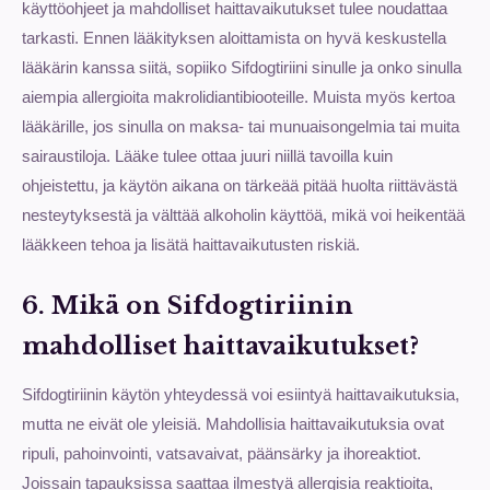
käyttöohjeet ja mahdolliset haittavaikutukset tulee noudattaa
tarkasti. Ennen lääkityksen aloittamista on hyvä keskustella
lääkärin kanssa siitä, sopiiko Sifdogtiriini sinulle ja onko sinulla
aiempia allergioita makrolidiantibiooteille. Muista myös kertoa
lääkärille, jos sinulla on maksa- tai munuaisongelmia tai muita
sairaustiloja. Lääke tulee ottaa juuri niillä tavoilla kuin
ohjeistettu, ja käytön aikana on tärkeää pitää huolta riittävästä
nesteytyksestä ja välttää alkoholin käyttöä, mikä voi heikentää
lääkkeen tehoa ja lisätä haittavaikutusten riskiä.
6. Mikä on Sifdogtiriinin
mahdolliset haittavaikutukset?
Sifdogtiriinin käytön yhteydessä voi esiintyä haittavaikutuksia,
mutta ne eivät ole yleisiä. Mahdollisia haittavaikutuksia ovat
ripuli, pahoinvointi, vatsavaivat, päänsärky ja ihoreaktiot.
Joissain tapauksissa saattaa ilmestyä allergisia reaktioita,