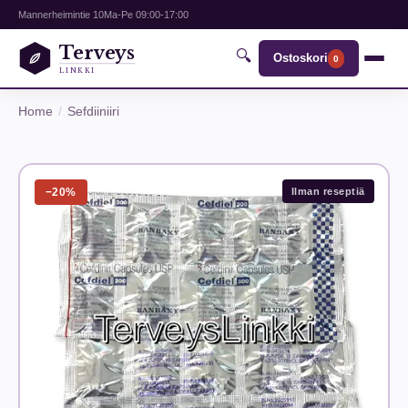
Mannerheimintie 10
Ma-Pe 09:00-17:00
Terveys
🔍
Ostoskori
0
LINKKI
Home
Sefdiiniiri
−20%
Ilman reseptiä