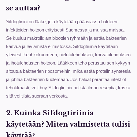
se auttaa?
Sifdogtiriini on lääke, jota käytetään pääasiassa bakteeri-
infektioiden hoitoon erityisesti Suomessa ja muissa maissa.
Se kuuluu makrolidiantibioottien ryhmään ja estää bakteerien
kasvua ja leviämistä elimistössä. Sifdogtiriinia käytetään
yleisesti keuhkokuumeen, nielutulehduksen, korvatulehduksen
ja ihotulehdusten hoitoon. Lääkkeen teho perustuu sen kykyyn
sitoutua bakteerien ribosomeihin, mikä estää proteiinisynteesiä
ja johtaa bakteerien kuolemaan. Jos haluat parantaa infektiot
tehokkaasti, voit buy Sifdogtiriinia netistä ilman reseptiä, koska
sitä voi tilata suoraan verkosta.
2. Kuinka Sifdogtiriinia
käytetään? Miten valmistetta tulisi
käyttää?