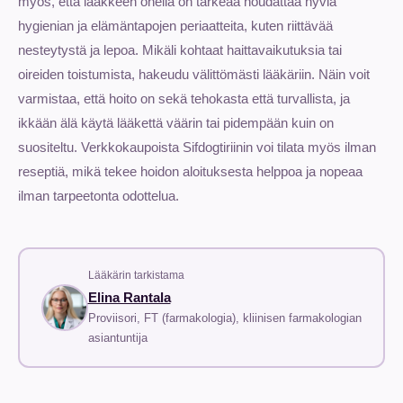
myös, että lääkkeen ohella on tärkeää noudattaa hyviä
hygienian ja elämäntapojen periaatteita, kuten riittävää
nesteytystä ja lepoa. Mikäli kohtaat haittavaikutuksia tai
oireiden toistumista, hakeudu välittömästi lääkäriin. Näin voit
varmistaa, että hoito on sekä tehokasta että turvallista, ja
ikkään älä käytä lääkettä väärin tai pidempään kuin on
suositeltu. Verkkokaupoista Sifdogtiriinin voi tilata myös ilman
reseptiä, mikä tekee hoidon aloituksesta helppoa ja nopeaa
ilman tarpeetonta odottelua.
Lääkärin tarkistama
Elina Rantala
Proviisori, FT (farmakologia), kliinisen farmakologian
asiantuntija