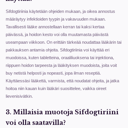
Sifdogtiriinia käytetään ohjeiden mukaan, ja oikea annostus
määräytyy infektioiden tyypin ja vakavuuden mukaan.
Tavallisesti lääke annostellaan kerran tai kaksi kertaa
päivässä, ja hoidon kesto voi olla muutamasta päivästä
useampaan viikkoon. On erittäin tärkeää noudattaa lääkärin tai
pakkauksen antamia ohjeita. Sifdogtiriinia voi käyttää eri
muodoissa, kuten tabletteina, oraaliliuoksena tai injektiona,
riippuen hoidon tarpeesta ja lääkityksen muodoista, joita voit
buy netistä helposti ja nopeasti, jopa ilman reseptiä.
Käyttäessäsi lääkettä, varmista, että noudatat ohjeita, ja jatka
hoitoa niin kauan kuin lääkäri suosittelee, vaikka oireet
lievenisivätkin.
3. Millaisia muotoja Sifdogtiriini
voi olla saatavilla?