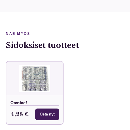
NÄE MYÖS
Sidoksiset tuotteet
Omnicef
4,28 €
Osta nyt