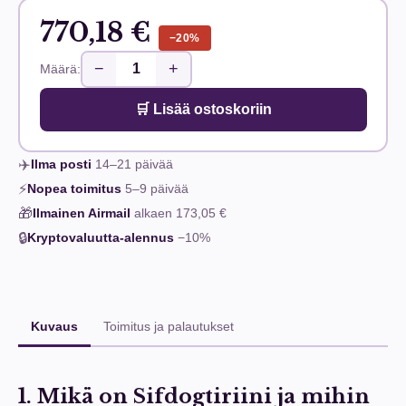
770,18 €
−20%
−
+
Määrä:
🛒 Lisää ostoskoriin
✈️
Ilma posti
14–21
päivää
⚡
Nopea toimitus
5–9
päivää
🎁
Ilmainen Airmail
alkaen
173,05 €
🔒
Kryptovaluutta-alennus
−10%
Kuvaus
Toimitus ja palautukset
1. Mikä on Sifdogtiriini ja mihin