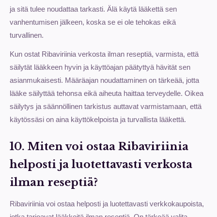
ja sitä tulee noudattaa tarkasti. Älä käytä lääkettä sen
vanhentumisen jälkeen, koska se ei ole tehokas eikä
turvallinen.
Kun ostat Ribaviriinia verkosta ilman reseptiä, varmista, että
säilytät lääkkeen hyvin ja käyttöajan päätyttyä hävität sen
asianmukaisesti. Määräajan noudattaminen on tärkeää, jotta
lääke säilyttää tehonsa eikä aiheuta haittaa terveydelle. Oikea
säilytys ja säännöllinen tarkistus auttavat varmistamaan, että
käytössäsi on aina käyttökelpoista ja turvallista lääkettä.
10. Miten voi ostaa Ribaviriinia
helposti ja luotettavasti verkosta
ilman reseptiä?
Ribaviriinia voi ostaa helposti ja luotettavasti verkkokaupoista,
jotka tarjoavat lääkkeitä ilman reseptiä. On tärkeää valita