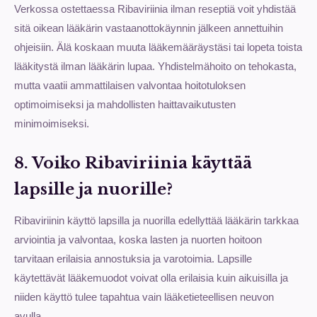
Verkossa ostettaessa Ribaviriinia ilman reseptiä voit yhdistää
sitä oikean lääkärin vastaanottokäynnin jälkeen annettuihin
ohjeisiin. Älä koskaan muuta lääkemääräystäsi tai lopeta toista
lääkitystä ilman lääkärin lupaa. Yhdistelmähoito on tehokasta,
mutta vaatii ammattilaisen valvontaa hoitotuloksen
optimoimiseksi ja mahdollisten haittavaikutusten
minimoimiseksi.
8. Voiko Ribaviriinia käyttää
lapsille ja nuorille?
Ribaviriinin käyttö lapsilla ja nuorilla edellyttää lääkärin tarkkaa
arviointia ja valvontaa, koska lasten ja nuorten hoitoon
tarvitaan erilaisia annostuksia ja varotoimia. Lapsille
käytettävät lääkemuodot voivat olla erilaisia kuin aikuisilla ja
niiden käyttö tulee tapahtua vain lääketieteellisen neuvon
avulla.