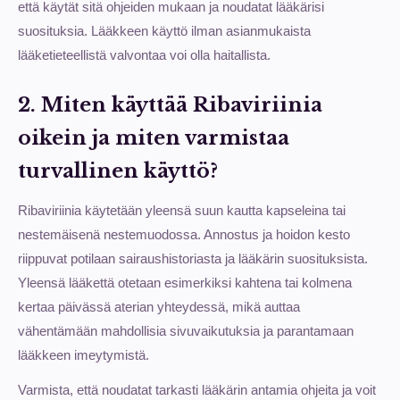
että käytät sitä ohjeiden mukaan ja noudatat lääkärisi
suosituksia. Lääkkeen käyttö ilman asianmukaista
lääketieteellistä valvontaa voi olla haitallista.
2. Miten käyttää Ribaviriinia
oikein ja miten varmistaa
turvallinen käyttö?
Ribaviriinia käytetään yleensä suun kautta kapseleina tai
nestemäisenä nestemuodossa. Annostus ja hoidon kesto
riippuvat potilaan sairaushistoriasta ja lääkärin suosituksista.
Yleensä lääkettä otetaan esimerkiksi kahtena tai kolmena
kertaa päivässä aterian yhteydessä, mikä auttaa
vähentämään mahdollisia sivuvaikutuksia ja parantamaan
lääkkeen imeytymistä.
Varmista, että noudatat tarkasti lääkärin antamia ohjeita ja voit