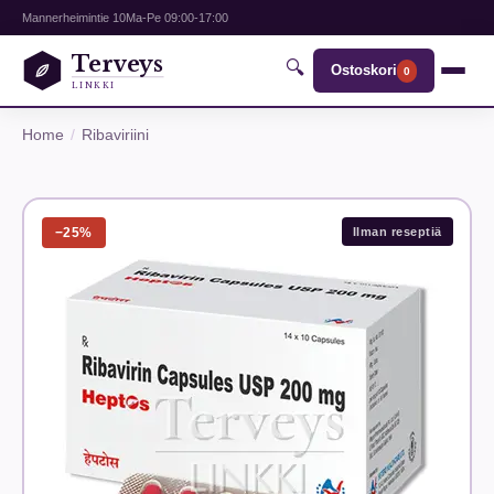
Mannerheimintie 10
Ma-Pe 09:00-17:00
Terveys
🔍
Ostoskori
0
LINKKI
Home
Ribaviriini
−25%
Ilman reseptiä