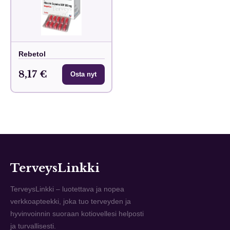
Rebetol
8,17 €
Osta nyt
TerveysLinkki
TerveysLinkki – luotettava ja nopea
verkkoapteekki, joka tuo terveyden ja
hyvinvoinnin suoraan kotiovellesi helposti
ja turvallisesti.