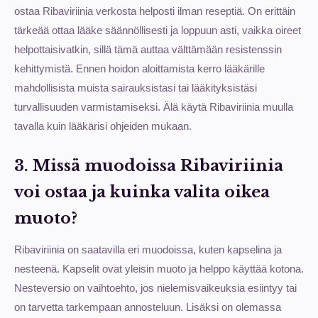
ostaa Ribaviriinia verkosta helposti ilman reseptiä. On erittäin
tärkeää ottaa lääke säännöllisesti ja loppuun asti, vaikka oireet
helpottaisivatkin, sillä tämä auttaa välttämään resistenssin
kehittymistä. Ennen hoidon aloittamista kerro lääkärille
mahdollisista muista sairauksistasi tai lääkityksistäsi
turvallisuuden varmistamiseksi. Älä käytä Ribaviriinia muulla
tavalla kuin lääkärisi ohjeiden mukaan.
3. Missä muodoissa Ribaviriinia
voi ostaa ja kuinka valita oikea
muoto?
Ribaviriinia on saatavilla eri muodoissa, kuten kapselina ja
nesteenä. Kapselit ovat yleisin muoto ja helppo käyttää kotona.
Nesteversio on vaihtoehto, jos nielemisvaikeuksia esiintyy tai
on tarvetta tarkempaan annosteluun. Lisäksi on olemassa