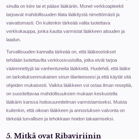
sinulla on kiire tai et pääse lääkäriin. Monet verkkoapteekit
tarjoavat mahdollisuuden tilata lääkitystä nimettömästi ja
vaivattomasti. On kuitenkin tärkeää valita luotettava
verkkokauppa, jonka kautta varmistat lääkkeen aitouden ja
laadun.
Turvallisuuden kannalta tärkeää on, että lääkeostokset
tehdään luotettavilta verkkosivustoilta, jotka eivät tarjoa
väärennettyjä tai vanhentuneita lääkkeitä. Huolehdi, että lääke
on tarkoituksenmukainen sinun tilanteeseesi ja että käytät sitä
ohjeiden mukaisesti. Vaikka lääkkeen voi ostaa ilman reseptiä,
on suositeltavaa mahdollisuuksien mukaan keskustella
lääkärin kanssa hoitosuunnitelman varmistamiseksi. Muista
kuitenkin, että oikean lääkkeen ja annostuksen valvonta on
tärkeää turvallisen ja tehokkaan hoidon takaamiseksi.
5. Mitkä ovat Ribaviriinin