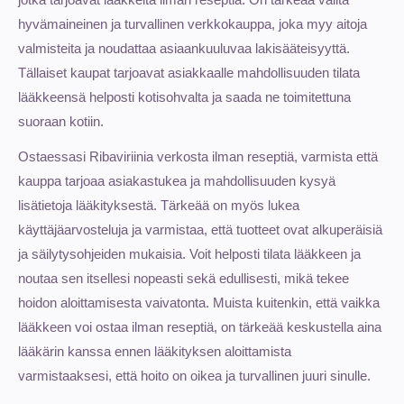
hyvämaineinen ja turvallinen verkkokauppa, joka myy aitoja
valmisteita ja noudattaa asiaankuuluvaa lakisääteisyyttä.
Tällaiset kaupat tarjoavat asiakkaalle mahdollisuuden tilata
lääkkeensä helposti kotisohvalta ja saada ne toimitettuna
suoraan kotiin.
Ostaessasi Ribaviriinia verkosta ilman reseptiä, varmista että
kauppa tarjoaa asiakastukea ja mahdollisuuden kysyä
lisätietoja lääkityksestä. Tärkeää on myös lukea
käyttäjäarvosteluja ja varmistaa, että tuotteet ovat alkuperäisiä
ja säilytysohjeiden mukaisia. Voit helposti tilata lääkkeen ja
noutaa sen itsellesi nopeasti sekä edullisesti, mikä tekee
hoidon aloittamisesta vaivatonta. Muista kuitenkin, että vaikka
lääkkeen voi ostaa ilman reseptiä, on tärkeää keskustella aina
lääkärin kanssa ennen lääkityksen aloittamista
varmistaaksesi, että hoito on oikea ja turvallinen juuri sinulle.