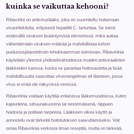
kuinka se vaikuttaa kehooni?
Ribaviriini on antiviruslääke, joka on suunniteltu hoitamaan
virusinfektioita, erityisesti hepatiitti C -tartuntaa. Se toimii
estämällä viruksen lisääntymistä elimistössä, mikä auttaa
vähentämään viruksen määrää ja mahdollistaa kehon
puolustusjärjestelmän tehokkaamman toiminnan. Ribaviriinia
käytetään yleensä yhdistelmähoidossa muiden antiviraalisten
lääkkeiden kanssa, koska se parantaa hoitovastetta ja lisää
mahdollisuutta saavuttaa virusnongelman eli tilanteen, jossa
virus ei enää ole näkyvissä veressä.
Ribaviriinia voidaan käyttää erilaisissa lääkemuodoissa, kuten
kapseleina, sitruunakuorena tai nestemäisenä, riippuen
hoidosta ja potilaan tarpeista. Lääkkeen oikea käyttö ja
annostelu ovat tärkeitä hoitotuloksen saavuttamiseksi. Voit
ostaa Ribaviriinia verkosta ilman reseptiä, mutta on tärkeää,