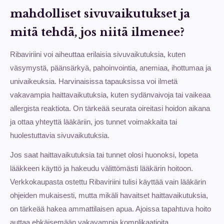
mahdolliset sivuvaikutukset ja
mitä tehdä, jos niitä ilmenee?
Ribaviriini voi aiheuttaa erilaisia sivuvaikutuksia, kuten
väsymystä, päänsärkyä, pahoinvointia, anemiaa, ihottumaa ja
univaikeuksia. Harvinaisissa tapauksissa voi ilmetä
vakavampia haittavaikutuksia, kuten sydänvaivoja tai vaikeaa
allergista reaktiota. On tärkeää seurata oireitasi hoidon aikana
ja ottaa yhteyttä lääkäriin, jos tunnet voimakkaita tai
huolestuttavia sivuvaikutuksia.
Jos saat haittavaikutuksia tai tunnet olosi huonoksi, lopeta
lääkkeen käyttö ja hakeudu välittömästi lääkärin hoitoon.
Verkkokaupasta ostettu Ribaviriini tulisi käyttää vain lääkärin
ohjeiden mukaisesti, mutta mikäli havaitset haittavaikutuksia,
on tärkeää hakea ammattilaisen apua. Ajoissa tapahtuva hoito
auttaa ehkäisemään vakavampia komplikaatioita.