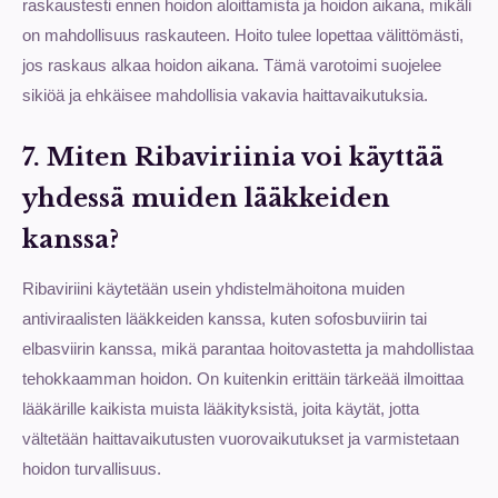
raskaustesti ennen hoidon aloittamista ja hoidon aikana, mikäli
on mahdollisuus raskauteen. Hoito tulee lopettaa välittömästi,
jos raskaus alkaa hoidon aikana. Tämä varotoimi suojelee
sikiöä ja ehkäisee mahdollisia vakavia haittavaikutuksia.
7. Miten Ribaviriinia voi käyttää
yhdessä muiden lääkkeiden
kanssa?
Ribaviriini käytetään usein yhdistelmähoitona muiden
antiviraalisten lääkkeiden kanssa, kuten sofosbuviirin tai
elbasviirin kanssa, mikä parantaa hoitovastetta ja mahdollistaa
tehokkaamman hoidon. On kuitenkin erittäin tärkeää ilmoittaa
lääkärille kaikista muista lääkityksistä, joita käytät, jotta
vältetään haittavaikutusten vuorovaikutukset ja varmistetaan
hoidon turvallisuus.