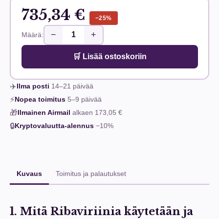
735,34 €
−25%
−
+
Määrä:
🛒 Lisää ostoskoriin
✈️
Ilma posti
14–21
päivää
⚡
Nopea toimitus
5–9
päivää
🎁
Ilmainen Airmail
alkaen
173,05 €
🔒
Kryptovaluutta-alennus
−10%
Kuvaus
Toimitus ja palautukset
1. Mitä Ribaviriinia käytetään ja