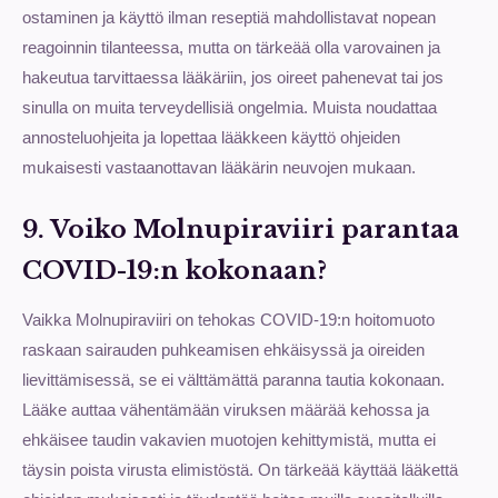
ostaminen ja käyttö ilman reseptiä mahdollistavat nopean
reagoinnin tilanteessa, mutta on tärkeää olla varovainen ja
hakeutua tarvittaessa lääkäriin, jos oireet pahenevat tai jos
sinulla on muita terveydellisiä ongelmia. Muista noudattaa
annosteluohjeita ja lopettaa lääkkeen käyttö ohjeiden
mukaisesti vastaanottavan lääkärin neuvojen mukaan.
9. Voiko Molnupiraviiri parantaa
COVID-19:n kokonaan?
Vaikka Molnupiraviiri on tehokas COVID-19:n hoitomuoto
raskaan sairauden puhkeamisen ehkäisyssä ja oireiden
lievittämisessä, se ei välttämättä paranna tautia kokonaan.
Lääke auttaa vähentämään viruksen määrää kehossa ja
ehkäisee taudin vakavien muotojen kehittymistä, mutta ei
täysin poista virusta elimistöstä. On tärkeää käyttää lääkettä