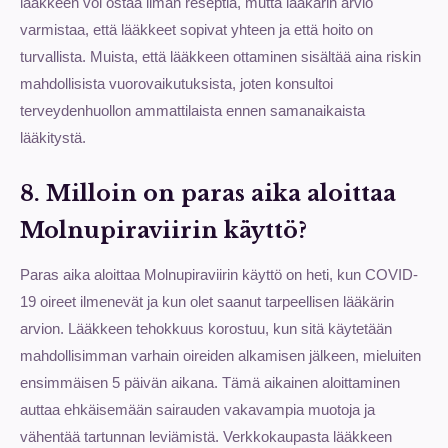
lääkkeen voi ostaa ilman reseptiä, mutta lääkärin arvio
varmistaa, että lääkkeet sopivat yhteen ja että hoito on
turvallista. Muista, että lääkkeen ottaminen sisältää aina riskin
mahdollisista vuorovaikutuksista, joten konsultoi
terveydenhuollon ammattilaista ennen samanaikaista
lääkitystä.
8. Milloin on paras aika aloittaa
Molnupiraviirin käyttö?
Paras aika aloittaa Molnupiraviirin käyttö on heti, kun COVID-
19 oireet ilmenevät ja kun olet saanut tarpeellisen lääkärin
arvion. Lääkkeen tehokkuus korostuu, kun sitä käytetään
mahdollisimman varhain oireiden alkamisen jälkeen, mieluiten
ensimmäisen 5 päivän aikana. Tämä aikainen aloittaminen
auttaa ehkäisemään sairauden vakavampia muotoja ja
vähentää tartunnan leviämistä. Verkkokaupasta lääkkeen