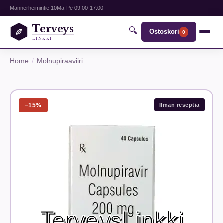
Mannerheimintie 10
Ma-Pe 09:00-17:00
Terveys
🔍
Ostoskori
0
LINKKI
Home
Molnupiraaviiri
−15%
Ilman reseptiä