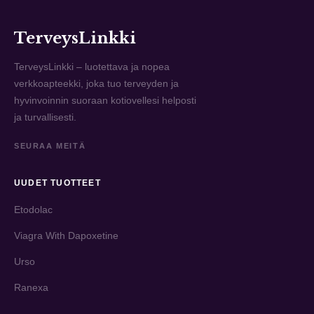
TerveysLinkki
TerveysLinkki – luotettava ja nopea
verkkoapteekki, joka tuo terveyden ja
hyvinvoinnin suoraan kotiovellesi helposti
ja turvallisesti.
SEURAA MEITÄ
UUDET TUOTTEET
Etodolac
Viagra With Dapoxetine
Urso
Ranexa