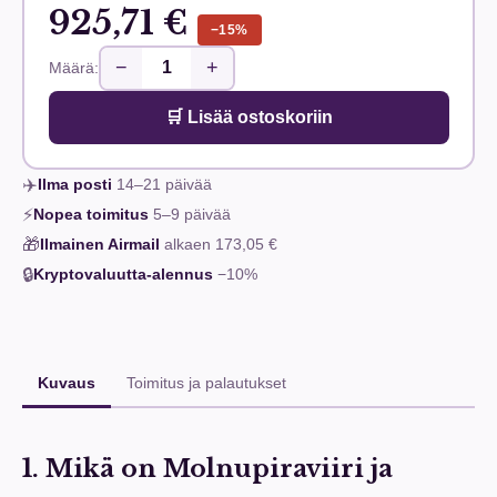
925,71 €
−15%
−
+
Määrä:
🛒 Lisää ostoskoriin
✈️
Ilma posti
14–21
päivää
⚡
Nopea toimitus
5–9
päivää
🎁
Ilmainen Airmail
alkaen
173,05 €
🔒
Kryptovaluutta-alennus
−10%
Kuvaus
Toimitus ja palautukset
1. Mikä on Molnupiraviiri ja