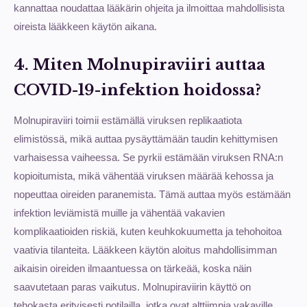
kannattaa noudattaa lääkärin ohjeita ja ilmoittaa mahdollisista
oireista lääkkeen käytön aikana.
4. Miten Molnupiraviiri auttaa
COVID-19-infektion hoidossa?
Molnupiraviiri toimii estämällä viruksen replikaatiota
elimistössä, mikä auttaa pysäyttämään taudin kehittymisen
varhaisessa vaiheessa. Se pyrkii estämään viruksen RNA:n
kopioitumista, mikä vähentää viruksen määrää kehossa ja
nopeuttaa oireiden paranemista. Tämä auttaa myös estämään
infektion leviämistä muille ja vähentää vakavien
komplikaatioiden riskiä, kuten keuhkokuumetta ja tehohoitoa
vaativia tilanteita. Lääkkeen käytön aloitus mahdollisimman
aikaisin oireiden ilmaantuessa on tärkeää, koska näin
saavutetaan paras vaikutus. Molnupiraviirin käyttö on
tehokasta erityisesti potilailla, jotka ovat alttiimpia vakaville