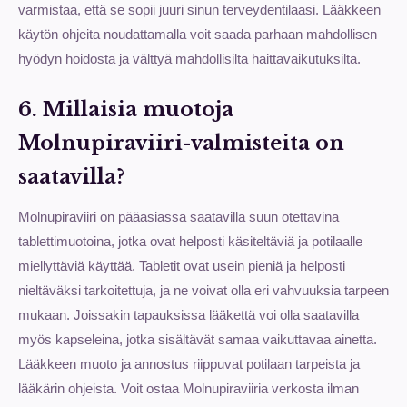
varmistaa, että se sopii juuri sinun terveydentilaasi. Lääkkeen
käytön ohjeita noudattamalla voit saada parhaan mahdollisen
hyödyn hoidosta ja välttyä mahdollisilta haittavaikutuksilta.
6. Millaisia muotoja
Molnupiraviiri-valmisteita on
saatavilla?
Molnupiraviiri on pääasiassa saatavilla suun otettavina
tablettimuotoina, jotka ovat helposti käsiteltäviä ja potilaalle
miellyttäviä käyttää. Tabletit ovat usein pieniä ja helposti
nieltäväksi tarkoitettuja, ja ne voivat olla eri vahvuuksia tarpeen
mukaan. Joissakin tapauksissa lääkettä voi olla saatavilla
myös kapseleina, jotka sisältävät samaa vaikuttavaa ainetta.
Lääkkeen muoto ja annostus riippuvat potilaan tarpeista ja
lääkärin ohjeista. Voit ostaa Molnupiraviiria verkosta ilman