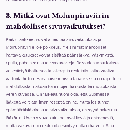
3. Mitkä ovat Molnupiraviirin
mahdolliset sivuvaikutukset?
Kaikki lääkkeet voivat aiheuttaa sivuvaikutuksia, ja
Molnupiraviiri ei ole poikkeus. Yleisimmät mahdolliset
haittavaikutukset voivat sisältää päänsärkyä, väsymystä,
ripulia, pahoinvointia tai vatsavaivoja. Joissakin tapauksissa
voi esiintyä ihottumaa tai allergisia reaktioita, jotka vaativat
välitöntä hoitoa. Harvinaisemmissa tapauksissa on raportoitu
mahdollisista maksan toimintojen häiriöistä tai muutoksista
veren kuvassa. On tärkeää huomioida, että Suomessa
lääkettä voi tilata ilman reseptiä online, mutta jos tunnet
epämääräisiä oireita tai sivuvaikutuksia, on syytä hakeutua
lääkäriin. Usein sivuvaikutukset ovat lieviä ja ohimeneviä,
mutta vakavampia reaktioita esiintyy erittäin harvoin. Aina