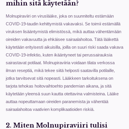
mihin sitä käytetään?
Molnupiraviiri on viruslääke, joka on suunniteltu estämään
COVID-19-taudin kehittymistä vakavaksi. Se toimii estämällä
viruksen lisääntymistä elimistössä, mikä auttaa vähentämään
oireiden vakavuutta ja ehkäisee sairaalahoitoa. Tätä lääkettä
käytetään erityisesti aikuisilla, joilla on suuri riski saada vakava
COVID-19-infektio, kuten ikääntyneet tai perussairauksia
sairastavat potilaat. Molnupiraviiria voidaan tilata verkossa
ilman reseptiä, mikä tekee siitä helposti saatavilla potilaille,
jotka tarvitsevat sitä nopeasti. Lääkkeen tarkoituksena on
tarjota tehokas hoitovaihtoehto pandemian aikana, ja sitä
käytetään yleensä suun kautta otettavina valmisteina. Lääke
auttaa nopeuttamaan oireiden paranemista ja vähentää
sairaalahoitoa vaativien komplikaatioiden riskiä.
2. Miten Molnupiraviiri tulisi