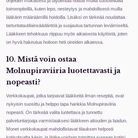
ohjeiden mukaisesti ja täydentää hoitoa muilla suositelluilla
toimenpiteillä, kuten lepo, nesteytys ja mahdollisesti muilla
lääkärin määräämillä hoidoilla. Lisäksi on tärkeää noudattaa
tartuntatautilainsäädäntöä ja suojautua tartunnan leviämiseltä.
Lääkkeen tehokkuus riippuu myös aikaisesta käytöstä, joten
on hyvä hakeutua hoitoon heti oireiden alkaessa.
10. Mistä voin ostaa
Molnupiraviiria luotettavasti ja
nopeasti?
Verkkokaupat, jotka tarjoavat lääkkeitä ilman reseptiä, ovat
nykyisin suosittu ja helppo tapa hankkia Molnupiraviiria
nopeasti. On tärkeää valita luotettava ja tunnettu
palveluntarjoaja varmistaaksesi lääkkeen aitouden ja laadun.
Monet verkkokaupat mahdollistavat tilauksen helposti
kotisohvalta käsin, ja lääke voidaan toimittaa suoraan kotiisi.