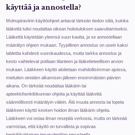
käyttää ja annostella?
Molnupiraviirin käyttöohjeet antavat tärkeän tiedon siitä, kuinka
lääkettä tulisi noudattaa oikean hoitotuloksen saavuttamiseksi.
Lääkettä käytetään yleensä suun kautta, ja se annostellaan
määrätyn ohjeen mukaan. Tyypillinen annostus on usein kaksi
tablettia kahdesti vuorokaudessa, mutta tarkka annostus ja
kesto vaihtelevat potilaan tilanteen ja lääketieteellisen arvion
mukaan. Lääkkeen käyttö aloitetaan mahdollisimman ajoissa,
mieluiten oireiden alkamisen jälkeen ensimmäisten päivien
aikana. On tärkeää noudattaa lääkärin tai
apteekkihenkilökunnan ohjeita ja käyttää lääkettä
säännöllisesti määrätyin välein. Älä muuta annosta tai lopeta
lääkkeen käyttö kesken hoidon ilman lääkärin ohjeita.
Lääkkeen voi ostaa ilman reseptiä verkosta, mutta on tärkeää
varmistaa, että käyttö on turvallista ja sopivaa
henkilökohtaisen terveydentilan perusteella.