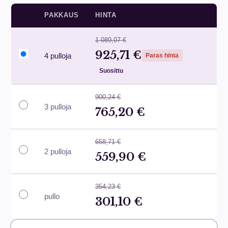
PAKKAUS
HINTA
1 089,07 €
925,71 €
4 pulloja
Paras hinta
Suosittu
900,24 €
3 pulloja
765,20 €
658,71 €
2 pulloja
559,90 €
354,23 €
pullo
301,10 €