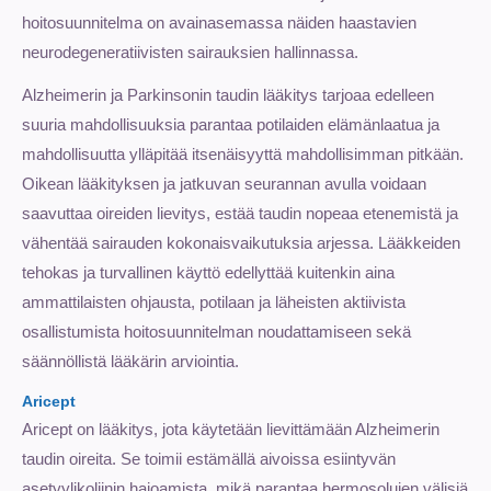
hoitosuunnitelma on avainasemassa näiden haastavien
neurodegeneratiivisten sairauksien hallinnassa.
Alzheimerin ja Parkinsonin taudin lääkitys tarjoaa edelleen
suuria mahdollisuuksia parantaa potilaiden elämänlaatua ja
mahdollisuutta ylläpitää itsenäisyyttä mahdollisimman pitkään.
Oikean lääkityksen ja jatkuvan seurannan avulla voidaan
saavuttaa oireiden lievitys, estää taudin nopeaa etenemistä ja
vähentää sairauden kokonaisvaikutuksia arjessa. Lääkkeiden
tehokas ja turvallinen käyttö edellyttää kuitenkin aina
ammattilaisten ohjausta, potilaan ja läheisten aktiivista
osallistumista hoitosuunnitelman noudattamiseen sekä
säännöllistä lääkärin arviointia.
Aricept
Aricept on lääkitys, jota käytetään lievittämään Alzheimerin
taudin oireita. Se toimii estämällä aivoissa esiintyvän
asetyylikoliinin hajoamista, mikä parantaa hermosolujen välisiä