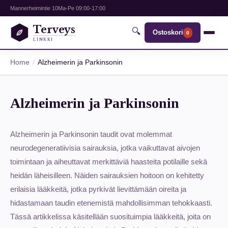
Mannerheimintie 10
Ma-Pe 09:00-17:00
Terveys
🔍
Ostoskori
0
LINKKI
Home
Alzheimerin ja Parkinsonin
Alzheimerin ja Parkinsonin
Alzheimerin ja Parkinsonin taudit ovat molemmat
neurodegeneratiivisia sairauksia, jotka vaikuttavat aivojen
toimintaan ja aiheuttavat merkittäviä haasteita potilaille sekä
heidän läheisilleen. Näiden sairauksien hoitoon on kehitetty
erilaisia lääkkeitä, jotka pyrkivät lievittämään oireita ja
hidastamaan taudin etenemistä mahdollisimman tehokkaasti.
Tässä artikkelissa käsitellään suosituimpia lääkkeitä, joita on