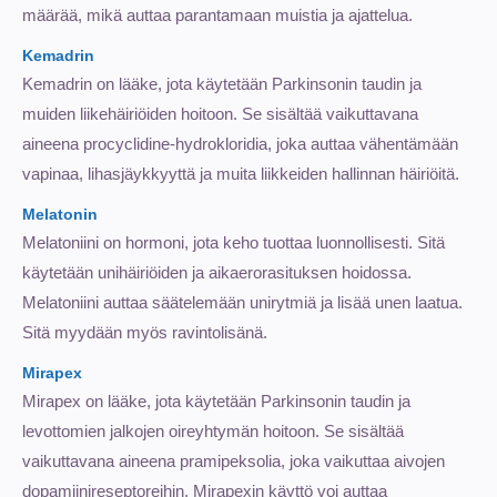
määrää, mikä auttaa parantamaan muistia ja ajattelua.
Kemadrin
Kemadrin on lääke, jota käytetään Parkinsonin taudin ja
muiden liikehäiriöiden hoitoon. Se sisältää vaikuttavana
aineena procyclidine-hydrokloridia, joka auttaa vähentämään
vapinaa, lihasjäykkyyttä ja muita liikkeiden hallinnan häiriöitä.
Melatonin
Melatoniini on hormoni, jota keho tuottaa luonnollisesti. Sitä
käytetään unihäiriöiden ja aikaerorasituksen hoidossa.
Melatoniini auttaa säätelemään unirytmiä ja lisää unen laatua.
Sitä myydään myös ravintolisänä.
Mirapex
Mirapex on lääke, jota käytetään Parkinsonin taudin ja
levottomien jalkojen oireyhtymän hoitoon. Se sisältää
vaikuttavana aineena pramipeksolia, joka vaikuttaa aivojen
dopamiinireseptoreihin. Mirapexin käyttö voi auttaa