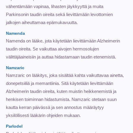
vähentämään vapinaa, lihasten jäykkyyttä ja muita
Parkinsonin taudin oireita sekä lievittämään levottomien
jalkojen aiheuttamaa epämukavuutta.
Namenda
Namenda on lääke, jota käytetään lievittämään Alzheimerin
taudin oireita. Se vaikuttaa aivojen hermosolujen
välittäjäaineisiin ja auttaa hidastamaan taudin etenemistä.
Namzaric
Namzaric on lääkitys, joka sisältää kahta vaikuttavaa ainetta,
donepetsiiliä ja memantiinia. Sitä käytetään lievittämään
Alzheimerin taudin oireita, kuten muistin heikkenemistä ja
henkisen toiminnan hidastumista. Namzaric otetaan suun
kautta kerran päivässä ja sen annostus määräytyy
yksilöllisesti lääkärin ohjeiden mukaan.
Parlodel