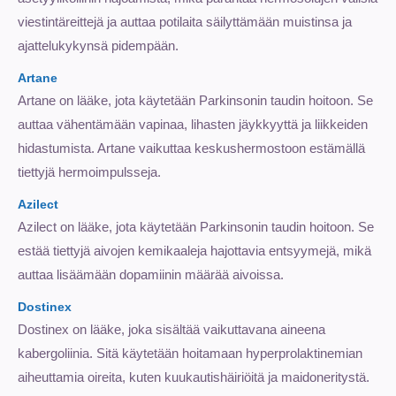
viestintäreittejä ja auttaa potilaita säilyttämään muistinsa ja
ajattelukykynsä pidempään.
Artane
Artane on lääke, jota käytetään Parkinsonin taudin hoitoon. Se
auttaa vähentämään vapinaa, lihasten jäykkyyttä ja liikkeiden
hidastumista. Artane vaikuttaa keskushermostoon estämällä
tiettyjä hermoimpulsseja.
Azilect
Azilect on lääke, jota käytetään Parkinsonin taudin hoitoon. Se
estää tiettyjä aivojen kemikaaleja hajottavia entsyymejä, mikä
auttaa lisäämään dopamiinin määrää aivoissa.
Dostinex
Dostinex on lääke, joka sisältää vaikuttavana aineena
kabergoliinia. Sitä käytetään hoitamaan hyperprolaktinemian
aiheuttamia oireita, kuten kuukautishäiriöitä ja maidoneritystä.