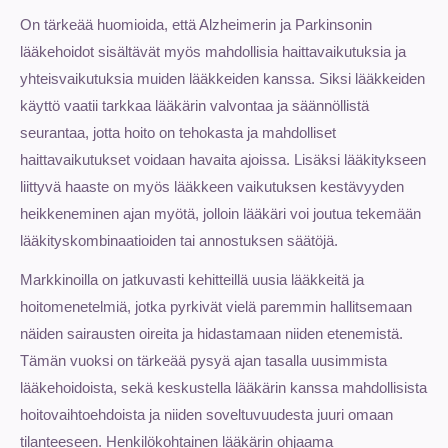
On tärkeää huomioida, että Alzheimerin ja Parkinsonin
lääkehoidot sisältävät myös mahdollisia haittavaikutuksia ja
yhteisvaikutuksia muiden lääkkeiden kanssa. Siksi lääkkeiden
käyttö vaatii tarkkaa lääkärin valvontaa ja säännöllistä
seurantaa, jotta hoito on tehokasta ja mahdolliset
haittavaikutukset voidaan havaita ajoissa. Lisäksi lääkitykseen
liittyvä haaste on myös lääkkeen vaikutuksen kestävyyden
heikkeneminen ajan myötä, jolloin lääkäri voi joutua tekemään
lääkityskombinaatioiden tai annostuksen säätöjä.
Markkinoilla on jatkuvasti kehitteillä uusia lääkkeitä ja
hoitomenetelmiä, jotka pyrkivät vielä paremmin hallitsemaan
näiden sairausten oireita ja hidastamaan niiden etenemistä.
Tämän vuoksi on tärkeää pysyä ajan tasalla uusimmista
lääkehoidoista, sekä keskustella lääkärin kanssa mahdollisista
hoitovaihtoehdoista ja niiden soveltuvuudesta juuri omaan
tilanteeseen. Henkilökohtainen lääkärin ohjaama