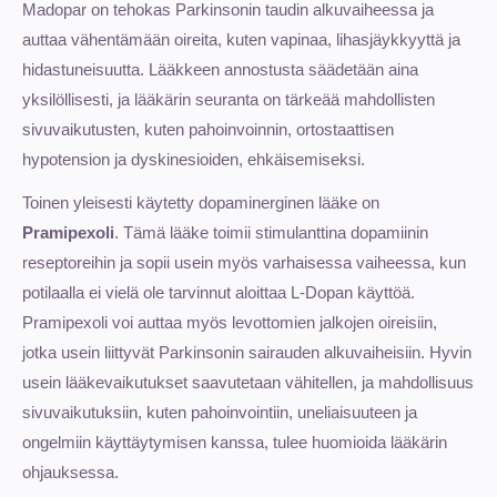
Madopar on tehokas Parkinsonin taudin alkuvaiheessa ja
auttaa vähentämään oireita, kuten vapinaa, lihasjäykkyyttä ja
hidastuneisuutta. Lääkkeen annostusta säädetään aina
yksilöllisesti, ja lääkärin seuranta on tärkeää mahdollisten
sivuvaikutusten, kuten pahoinvoinnin, ortostaattisen
hypotension ja dyskinesioiden, ehkäisemiseksi.
Toinen yleisesti käytetty dopaminerginen lääke on
Pramipexoli
. Tämä lääke toimii stimulanttina dopamiinin
reseptoreihin ja sopii usein myös varhaisessa vaiheessa, kun
potilaalla ei vielä ole tarvinnut aloittaa L-Dopan käyttöä.
Pramipexoli voi auttaa myös levottomien jalkojen oireisiin,
jotka usein liittyvät Parkinsonin sairauden alkuvaiheisiin. Hyvin
usein lääkevaikutukset saavutetaan vähitellen, ja mahdollisuus
sivuvaikutuksiin, kuten pahoinvointiin, uneliaisuuteen ja
ongelmiin käyttäytymisen kanssa, tulee huomioida lääkärin
ohjauksessa.