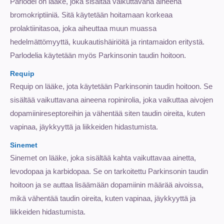
Parlodel on lääke, joka sisältää vaikuttavana aineena
bromokriptiiniä. Sitä käytetään hoitamaan korkeaa
prolaktiinitasoa, joka aiheuttaa muun muassa
hedelmättömyyttä, kuukautishäiriöitä ja rintamaidon eritystä.
Parlodelia käytetään myös Parkinsonin taudin hoitoon.
Requip
Requip on lääke, jota käytetään Parkinsonin taudin hoitoon. Se
sisältää vaikuttavana aineena ropinirolia, joka vaikuttaa aivojen
dopamiinireseptoreihin ja vähentää siten taudin oireita, kuten
vapinaa, jäykkyyttä ja liikkeiden hidastumista.
Sinemet
Sinemet on lääke, joka sisältää kahta vaikuttavaa ainetta,
levodopaa ja karbidopaa. Se on tarkoitettu Parkinsonin taudin
hoitoon ja se auttaa lisäämään dopamiinin määrää aivoissa,
mikä vähentää taudin oireita, kuten vapinaa, jäykkyyttä ja
liikkeiden hidastumista.