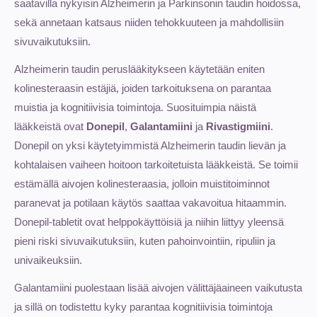
saatavilla nykyisin Alzheimerin ja Parkinsonin taudin hoidossa,
sekä annetaan katsaus niiden tehokkuuteen ja mahdollisiin
sivuvaikutuksiin.
Alzheimerin taudin peruslääkitykseen käytetään eniten
kolinesteraasin estäjiä, joiden tarkoituksena on parantaa
muistia ja kognitiivisia toimintoja. Suosituimpia näistä
lääkkeistä ovat
Donepil
,
Galantamiini
ja
Rivastigmiini
.
Donepil on yksi käytetyimmistä Alzheimerin taudin lievän ja
kohtalaisen vaiheen hoitoon tarkoitetuista lääkkeistä. Se toimii
estämällä aivojen kolinesteraasia, jolloin muistitoiminnot
paranevat ja potilaan käytös saattaa vakavoitua hitaammin.
Donepil-tabletit ovat helppokäyttöisiä ja niihin liittyy yleensä
pieni riski sivuvaikutuksiin, kuten pahoinvointiin, ripuliin ja
univaikeuksiin.
Galantamiini puolestaan lisää aivojen välittäjäaineen vaikutusta
ja sillä on todistettu kyky parantaa kognitiivisia toimintoja