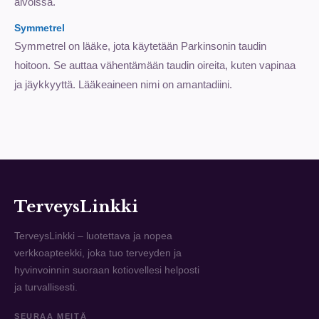
aivoissa.
Symmetrel
Symmetrel on lääke, jota käytetään Parkinsonin taudin
hoitoon. Se auttaa vähentämään taudin oireita, kuten vapinaa
ja jäykkyyttä. Lääkeaineen nimi on amantadiini.
TerveysLinkki
TerveysLinkki – luotettava ja nopea
verkkoapteekki, joka tuo terveyden ja
hyvinvoinnin suoraan kotiovellesi helposti
ja turvallisesti.
SEURAA MEITÄ