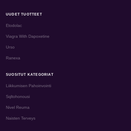
UUDET TUOTTEET
Etodolac
Viagra With Dapoxetine
Urso
Ranexa
SUOSITUT KATEGORIAT
Liikkumisen Pahoinvointi
Sqltohonousi
Nivel Reuma
Naisten Terveys