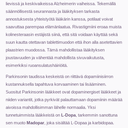
lievissä ja keskivaikeissa Alzheimerin vaiheissa. Tekemällä
säännöllisestä seurannasta ja lääkityksen tarkasta
annostuksesta yhteistyötä lääkärin kanssa, potilaat voivat
saavuttaa parempaa elämänlaatua. Rivastigmiini eroaa muista
kolinesteraasin estäjistä siinä, että sitä voidaan käyttää sekä
suun kautta otettavan tablettimuodon että ihon alla asetettavien
plaastrien muodossa. Tämä mahdollistaa lääkityksen
joustavuuden ja vähentää mahdollista sivuvaikutusta,
esimerkiksi ruoansulatushäiriöitä.
Parkinsonin taudissa keskeistä on riittävä dopamiinisiirron
kustannuksella tapahtuva korvaaminen tai lisääminen.
Suositut Parkinsonin lääkkeet ovat dopaminergiset lääkkeet ja
niiden variantit, jotka pyrkivät palauttamaan dopamiinin määrää
aivoissa mahdollisimman lähelle normaalia. Yksi
tunnetuimmista lääkkeistä on
L-Dopa
, tarkemmin sanottuna
sen muoto
Madopar
, joka sisältää L-Dopaa ja karbidopaa.