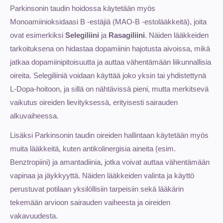
Parkinsonin taudin hoidossa käytetään myös
Monoamiinioksidaasi B -estäjiä (MAO-B -estolääkkeitä), joita
ovat esimerkiksi
Selegiliini
ja
Rasagiliini
. Näiden lääkkeiden
tarkoituksena on hidastaa dopamiinin hajotusta aivoissa, mikä
jatkaa dopamiinipitoisuutta ja auttaa vähentämään liikunnallisia
oireita. Selegiliiniä voidaan käyttää joko yksin tai yhdistettynä
L-Dopa-hoitoon, ja sillä on nähtävissä pieni, mutta merkitsevä
vaikutus oireiden lievityksessä, erityisesti sairauden
alkuvaiheessa.
Lisäksi Parkinsonin taudin oireiden hallintaan käytetään myös
muita lääkkeitä, kuten antikolinergisia aineita (esim.
Benztropiini) ja amantadiinia, jotka voivat auttaa vähentämään
vapinaa ja jäykkyyttä. Näiden lääkkeiden valinta ja käyttö
perustuvat potilaan yksilöllisiin tarpeisiin sekä lääkärin
tekemään arvioon sairauden vaiheesta ja oireiden
vakavuudesta.