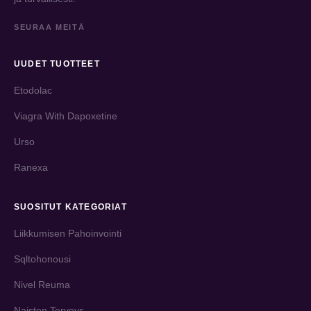
SEURAA MEITÄ
UUDET TUOTTEET
Etodolac
Viagra With Dapoxetine
Urso
Ranexa
SUOSITUT KATEGORIAT
Liikkumisen Pahoinvointi
Sqltohonousi
Nivel Reuma
Naisten Terveys