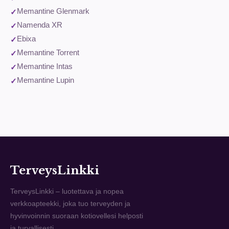
Memantine Glenmark
Namenda XR
Ebixa
Memantine Torrent
Memantine Intas
Memantine Lupin
TerveysLinkki
TerveysLinkki – luotettava ja nopea
verkkoapteekki, joka tuo terveyden ja
hyvinvoinnin suoraan kotiovellesi helposti
ja turvallisesti.