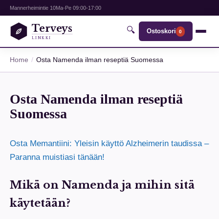
Mannerheimintie 10
Ma-Pe 09:00-17:00
Terveys
🔍
Ostoskori
0
LINKKI
Home
Osta Namenda ilman reseptiä Suomessa
Osta Namenda ilman reseptiä
Suomessa
Osta Memantiini: Yleisin käyttö Alzheimerin taudissa –
Paranna muistiasi tänään!
Mikä on Namenda ja mihin sitä
käytetään?