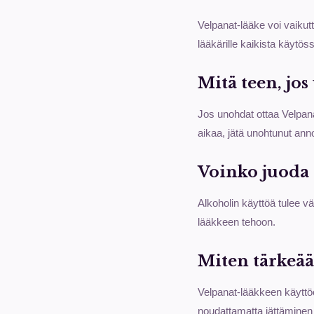
Velpanat-lääke voi vaikut
lääkärille kaikista käytös
Mitä teen, jo
Jos unohdat ottaa Velpan
aikaa, jätä unohtunut ann
Voinko juoda 
Alkoholin käyttöä tulee vä
lääkkeen tehoon.
Miten tärkeää
Velpanat-lääkkeen käyttö
noudattamatta jättäminen v