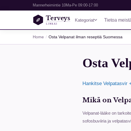
Mannerheimintie 10
Ma-Pe 09:00-17:00
Terveys
Kategoriat
Tietoa meist
LINKKI
Home
Osta Velpanat ilman reseptiä Suomessa
Osta Vel
Hankitse Velpatasvir +
Mikä on Velpa
Velpanat-lääke on tarkoitet
sofosbuviiria ja velpatas