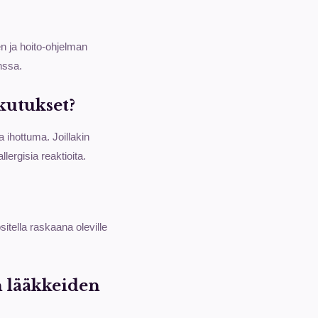
n ja hoito-ohjelman
nssa.
kutukset?
 ihottuma. Joillakin
lergisia reaktioita.
sitella raskaana oleville
n lääkkeiden