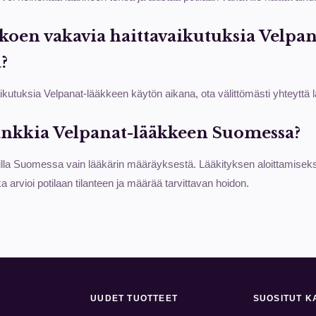
s koen vakavia haittavaikutuksia Velpa
?
kutuksia Velpanat-lääkkeen käytön aikana, ota välittömästi yhteyttä lä
ankkia Velpanat-lääkkeen Suomessa?
illa Suomessa vain lääkärin määräyksestä. Lääkityksen aloittamisek
ka arvioi potilaan tilanteen ja määrää tarvittavan hoidon.
UUDET TUOTTEET
SUOSITUT K