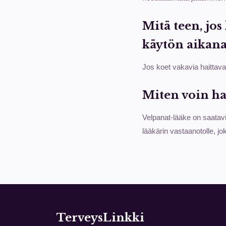
Mitä teen, jo
käytön aikana
Jos koet vakavia haittavai
Miten voin h
Velpanat-lääke on saatav
lääkärin vastaanotolle, jo
TerveysLinkki