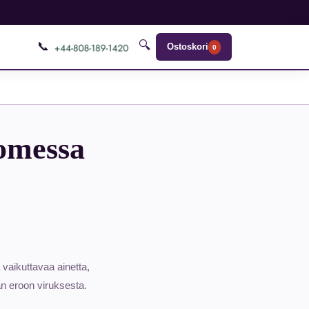
🔍
📞
Ostoskori
0
uomessa
a vaikuttavaa ainetta,
än eroon viruksesta.