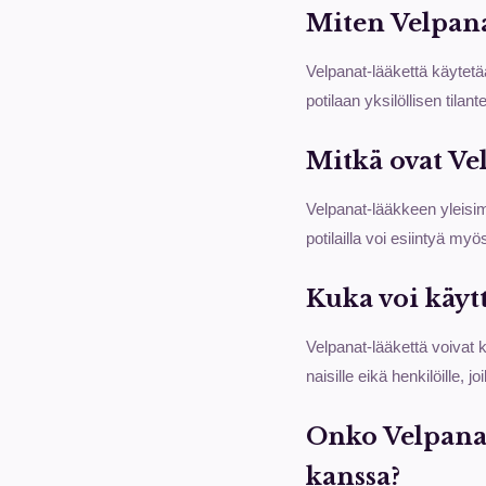
Miten Velpana
Velpanat-lääkettä käytetä
potilaan yksilöllisen til
Mitkä ovat Ve
Velpanat-lääkkeen yleisim
potilailla voi esiintyä my
Kuka voi käytt
Velpanat-lääkettä voivat kä
naisille eikä henkilöille, 
Onko Velpana
kanssa?