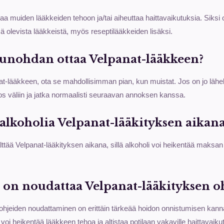
taa muiden lääkkeiden tehoon ja/tai aiheuttaa haittavaikutuksia. Siksi
sä olevista lääkkeistä, myös reseptilääkkeiden lisäksi.
s unohdan ottaa Velpanat-lääkkeen?
at-lääkkeen, ota se mahdollisimman pian, kun muistat. Jos on jo läh
os väliin ja jatka normaalisti seuraavan annoksen kanssa.
alkoholia Velpanat-lääkityksen aikana
lttää Velpanat-lääkityksen aikana, sillä alkoholi voi heikentää maksan 
 on noudattaa Velpanat-lääkityksen oh
ohjeiden noudattaminen on erittäin tärkeää hoidon onnistumisen kanna
oi heikentää lääkkeen tehoa ja altistaa potilaan vakaville haittavaikut