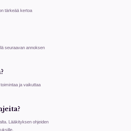
 on tärkeää kertoa
ellä seuraavan annoksen
?
toimintaa ja vaikuttaa
jeita?
lta. Lääkityksen ohjeiden
uksille.