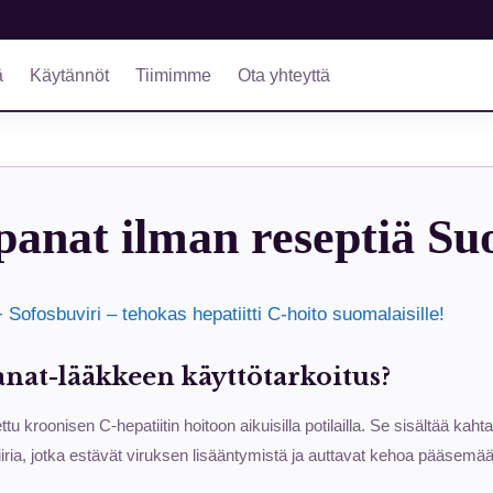
ä
Käytännöt
Tiimimme
Ota yhteyttä
panat ilman reseptiä S
 Sofosbuviri – tehokas hepatiitti C-hoito suomalaisille!
nat-lääkkeen käyttötarkoitus?
tu kroonisen C-hepatiitin hoitoon aikuisilla potilailla. Se sisältää kaht
viiria, jotka estävät viruksen lisääntymistä ja auttavat kehoa pääsemä