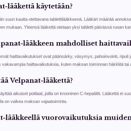
t-lääkettä käytetään?
än suun kautta otettavana tablettilääkkeenä. Lääkäri määrää annokse
anteen mukaan. Yleensä lääkettä otetaan yksi tabletti päivässä ruoan ka
lpanat-lääkkeen mahdolliset haittavai
mät haittavaikutukset ovat päänsärky, väsymys, pahoinvointi, ripuli ja
ös vakavampia haittavaikutuksia, kuten maksan toiminnan häiriöitä tai al
ää Velpanat-lääkettä?
yttää aikuiset potilaat, joilla on krooninen C-hepatiitti. Lääkettä ei suo
joilla on vaikea maksan vajaatoiminta.
t-lääkkeellä vuorovaikutuksia muide