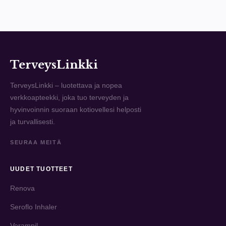
TerveysLinkki
TerveysLinkki – luotettava ja nopea
verkkoapteekki, joka tuo terveyden ja
hyvinvoinnin suoraan kotiovellesi helposti
ja turvallisesti.
SEURAA MEITÄ
UUDET TUOTTEET
Renova
Seroflo Inhaler
Verampil