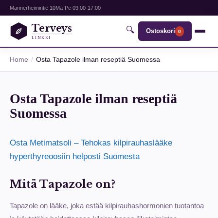
Mannerheimintie 10
Ma-Pe 09:00-17:00
Terveys
🔍
Ostoskori
0
LINKKI
Home
Osta Tapazole ilman reseptiä Suomessa
Osta Tapazole ilman reseptiä
Suomessa
Osta Metimatsoli – Tehokas kilpirauhaslääke
hyperthyreoosiin helposti Suomesta
Mitä Tapazole on?
Tapazole on lääke, joka estää kilpirauhashormonien tuotantoa