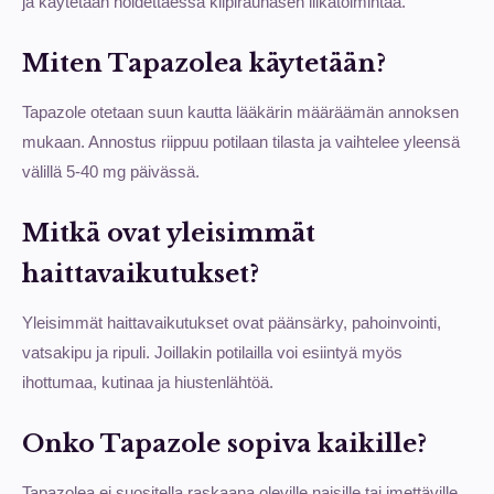
ja käytetään hoidettaessa kilpirauhasen liikatoimintaa.
Miten Tapazolea käytetään?
Tapazole otetaan suun kautta lääkärin määräämän annoksen
mukaan. Annostus riippuu potilaan tilasta ja vaihtelee yleensä
välillä 5-40 mg päivässä.
Mitkä ovat yleisimmät
haittavaikutukset?
Yleisimmät haittavaikutukset ovat päänsärky, pahoinvointi,
vatsakipu ja ripuli. Joillakin potilailla voi esiintyä myös
ihottumaa, kutinaa ja hiustenlähtöä.
Onko Tapazole sopiva kaikille?
Tapazolea ei suositella raskaana oleville naisille tai imettäville