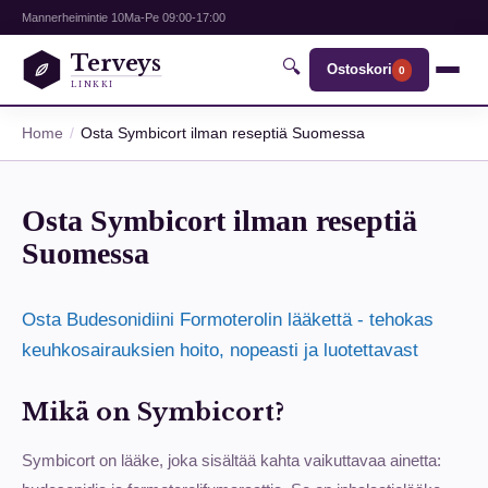
Mannerheimintie 10
Ma-Pe 09:00-17:00
Terveys
🔍
Ostoskori
0
LINKKI
Home
Osta Symbicort ilman reseptiä Suomessa
Osta Symbicort ilman reseptiä
Suomessa
Osta Budesonidiini Formoterolin lääkettä - tehokas
keuhkosairauksien hoito, nopeasti ja luotettavast
Mikä on Symbicort?
Symbicort on lääke, joka sisältää kahta vaikuttavaa ainetta: