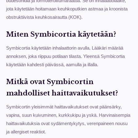
budesonidia ja formoterolifumaraattia. Se on inhalaatiolääke,
jota käytetään hoitamaan keuhkoputkien astmaa ja kroonista
obstruktiivista keuhkosairautta (KOK).
Miten Symbicortia käytetään?
Symbicortia käytetään inhalaattorin avulla. Lääkäri määrää
annoksen, joka riippuu potilaan tilasta. Yleensä Symbicortia
käytetään kahdesti päivässä, aamulla ja illalla.
Mitkä ovat Symbicortin
mahdolliset haittavaikutukset?
Symbicortin yleisimmät haittavaikutukset ovat päänsärky,
vapina, suun kuivuminen, kurkkukipu ja yskä. Harvinaisempia
haittavaikutuksia ovat sydämentykytys, verenpaineen nousu
ja allergiset reaktiot.