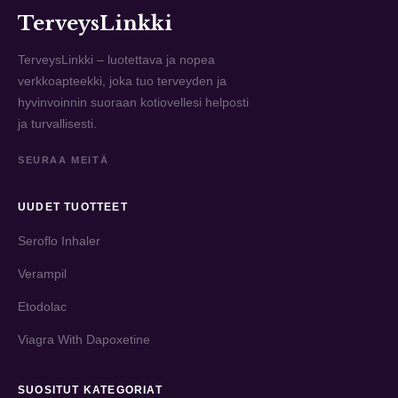
TerveysLinkki
TerveysLinkki – luotettava ja nopea
verkkoapteekki, joka tuo terveyden ja
hyvinvoinnin suoraan kotiovellesi helposti
ja turvallisesti.
SEURAA MEITÄ
UUDET TUOTTEET
Seroflo Inhaler
Verampil
Etodolac
Viagra With Dapoxetine
SUOSITUT KATEGORIAT