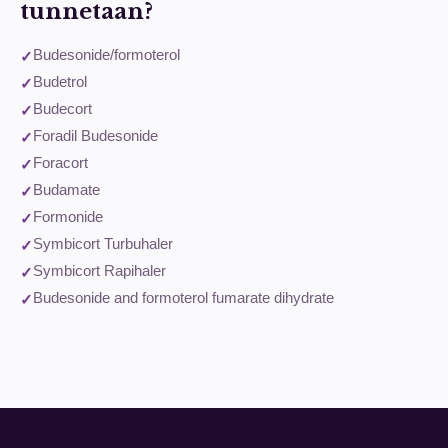
tunnetaan?
Budesonide/formoterol
Budetrol
Budecort
Foradil Budesonide
Foracort
Budamate
Formonide
Symbicort Turbuhaler
Symbicort Rapihaler
Budesonide and formoterol fumarate dihydrate