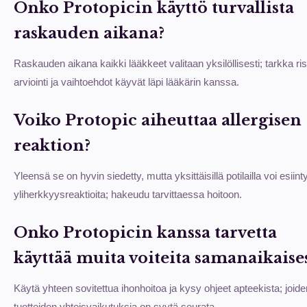
Onko Protopicin käyttö turvallista
raskauden aikana?
Raskauden aikana kaikki lääkkeet valitaan yksilöllisesti; tarkka ri
arviointi ja vaihtoehdot käyvät läpi lääkärin kanssa.
Voiko Protopic aiheuttaa allergisen
reaktion?
Yleensä se on hyvin siedetty, mutta yksittäisillä potilailla voi esiint
yliherkkyysreaktioita; hakeudu tarvittaessa hoitoon.
Onko Protopicin kanssa tarvetta
käyttää muita voiteita samanaikaises
Käytä yhteen sovitettua ihonhoitoa ja kysy ohjeet apteekista; joide
tuotteiden yhteisvaikutuksia on syytä seurata.