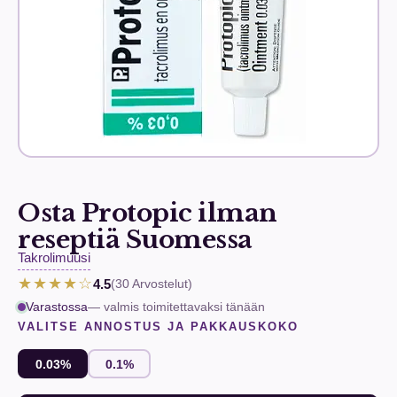
Osta Protopic ilman
reseptiä Suomessa
Takrolimuusi
★★★★☆
4.5
(30
Arvostelut
)
Varastossa
— valmis toimitettavaksi tänään
VALITSE ANNOSTUS JA PAKKAUSKOKO
0.03%
0.1%