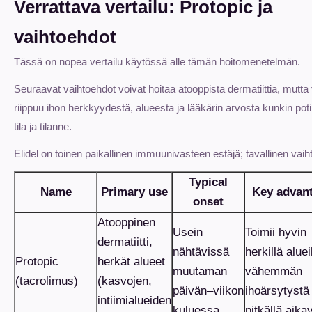
Verrattava vertailu: Protopic ja
vaihtoehdot
Tässä on nopea vertailu käytössä alle tämän hoitomenetelmän.
Seuraavat vaihtoehdot voivat hoitaa atooppista dermatiittia, mutta 
riippuu ihon herkkyydestä, alueesta ja lääkärin arvosta kunkin pot
tila ja tilanne.
Elidel on toinen paikallinen immuunivasteen estäjä; tavallinen vaih
Typical
Name
Primary use
Key advan
onset
Atooppinen
Usein
Toimii hyvin
dermatiitti,
nähtävissä
herkillä aluei
Protopic
herkät alueet
muutaman
vähemmän
(tacrolimus)
(kasvojen,
päivän–viikon
ihoärsytystä
intiimialueiden
kuluessa
pitkällä aikav