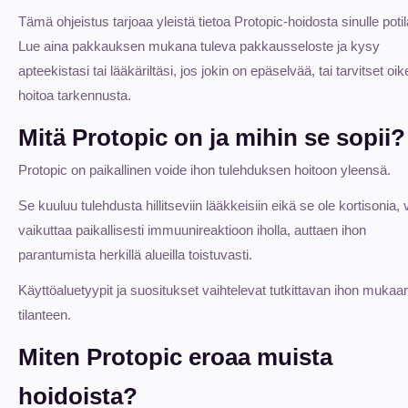
Tämä ohjeistus tarjoaa yleistä tietoa Protopic-hoidosta sinulle poti
Lue aina pakkauksen mukana tuleva pakkausseloste ja kysy
apteekistasi tai lääkäriltäsi, jos jokin on epäselvää, tai tarvitset oi
hoitoa tarkennusta.
Mitä Protopic on ja mihin se sopii?
Protopic on paikallinen voide ihon tulehduksen hoitoon yleensä.
Se kuuluu tulehdusta hillitseviin lääkkeisiin eikä se ole kortisonia,
vaikuttaa paikallisesti immuunireaktioon iholla, auttaen ihon
parantumista herkillä alueilla toistuvasti.
Käyttöaluetyypit ja suositukset vaihtelevat tutkittavan ihon mukaa
tilanteen.
Miten Protopic eroaa muista
hoidoista?