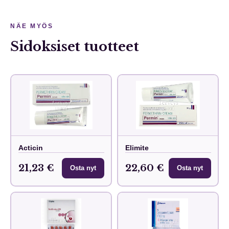
NÄE MYÖS
Sidoksiset tuotteet
Acticin
Elimite
21,23 €
22,60 €
Osta nyt
Osta nyt