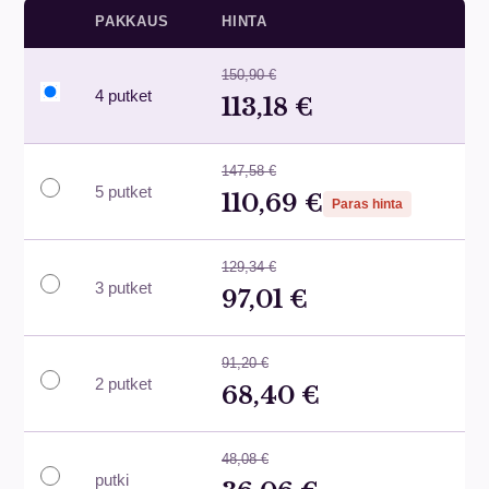
PAKKAUS
HINTA
150,90 €
4 putket
113,18 €
147,58 €
5 putket
110,69 €
Paras hinta
129,34 €
3 putket
97,01 €
91,20 €
2 putket
68,40 €
48,08 €
putki