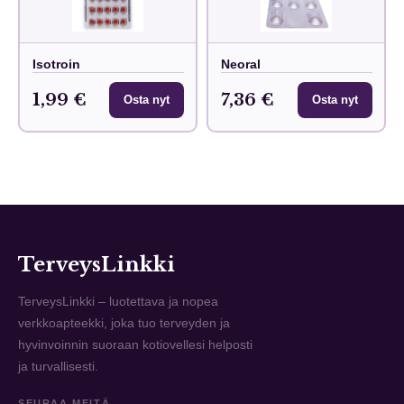
Isotroin
Neoral
1,99 €
7,36 €
Osta nyt
Osta nyt
TerveysLinkki
TerveysLinkki – luotettava ja nopea
verkkoapteekki, joka tuo terveyden ja
hyvinvoinnin suoraan kotiovellesi helposti
ja turvallisesti.
SEURAA MEITÄ