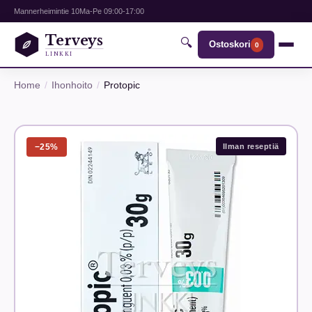
Mannerheimintie 10
Ma-Pe 09:00-17:00
Terveys
🔍
Ostoskori
0
LINKKI
Home
Ihonhoito
Protopic
−25%
Ilman reseptiä