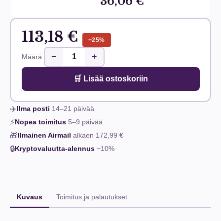
36,06 €
113,18 €
−25%
−
+
Määrä:
🛒 Lisää ostoskoriin
✈️
Ilma posti
14–21
päivää
⚡
Nopea toimitus
5–9
päivää
🎁
Ilmainen Airmail
alkaen
172,99 €
🔒
Kryptovaluutta-alennus
−10%
Kuvaus
Toimitus ja palautukset