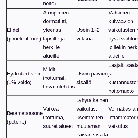
hoito)
Atooppinen
Vähäinen
dermatiitti,
kuivaavien
Elidel
yleensä
Usein 1–2
vaikutusten r
(pimekrolimus)
lapsille ja
viikkoa
hyvä vaihtoe
herkille
joillekin herki
alueille
alueille
Laajalti saata
Mildit
Hydrokortisoni
Usein päivien
ja
ihottumat,
(1% voide)
sisällä
kustannuste
lievä tulehdus
hoitomuoto
Lyhytaikainen
Vaikea
vaikutus,
Voimakas ant
Betametsasone
ihottuma,
useimmiten
inflammatori
(potent.)
suuret alueet
muutaman
vaikutus
päivän sisällä