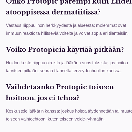
Onko Protopic parempi kuin Elidel
atooppisessa dermatiitissa?
Vastaus riippuu ihon herkkyydestä ja alueesta; molemmat ovat
immuunireaktioita hillitseviä voiteita ja voivat sopia eri tilanteisiin.
Voiko Protopicia käyttää pitkään?
Hoidon kesto riippuu oireista ja lääkärin suosituksista; jos hoitoa
tarvitsee pitkään, seuraa tilannetta terveydenhuollon kanssa.
Vaihdetaanko Protopic toiseen
hoitoon, jos ei tehoa?
Keskustele lääkärin kanssa; joskus hoitoa täydennetään tai muut
toiseen vaihtoehtoon, kuten toiseen voide-ryhmään.