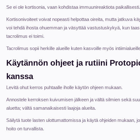
Se ei ole kortisonia, vaan kohdistaa immuunireaktiota paikallisesti
Kortisonivoiteet voivat nopeasti helpottaa oireita, mutta jatkuva kä
voi tehdä ihosta ohuemman ja väsyttää vastustuskykyä, kun taas
tacrolimus ei toimi.
Tacrolimus sopii herkille alueille kuten kasvoille myös intiimialueille
Käytännön ohjeet ja rutiini Protopi
kanssa
Levitä ohut kerros puhtaalle iholle käytön ohjeen mukaan.
Annostele kerroksen kuivumisen jälkeen ja vältä silmien sekä su
aluetta; vältä samanaikaisesti laajoja alueita.
Säilytä tuote lasten ulottumattomissa ja käytä ohjeiden mukaan, jo
hoito on turvallista.