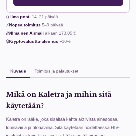
✈️
Ilma posti
14–21
päivää
⚡
Nopea toimitus
5–9
päivää
🎁
Ilmainen Airmail
alkaen
173,05 €
🔒
Kryptovaluutta-alennus
−10%
Kuvaus
Toimitus ja palautukset
Mikä on Kaletra ja mihin sitä
käytetään?
Kaletra on lääke, joka sisältää kahta aktiivista ainesosaa,
lopinaviiria ja ritonaviiria. Sitä käytetään hoidettaessa HIV-
infektiota aikuisilla ja lapsilla. Lääke estää virusten