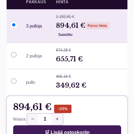
PAKKAUS
HINTA
1 192,81 €
894,61 €
3 pulloja
Paras hinta
Suosittu
874,28 €
2 pulloja
655,71 €
466,16 €
pullo
349,62 €
894,61 €
−25%
−
+
Määrä:
🛒 Lisää ostoskoriin