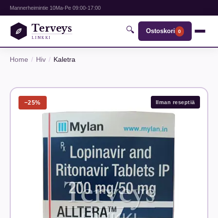
Mannerheimintie 10
Ma-Pe 09:00-17:00
Terveys
🔍
Ostoskori
0
LINKKI
Home
Hiv
Kaletra
−25%
Ilman reseptiä