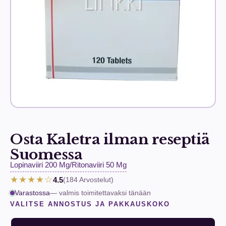
Osta Kaletra ilman reseptiä
Suomessa
Lopinaviiri 200 Mg/Ritonaviiri 50 Mg
★★★★☆
4.5
(184
Arvostelut
)
Varastossa
— valmis toimitettavaksi tänään
VALITSE ANNOSTUS JA PAKKAUSKOKO