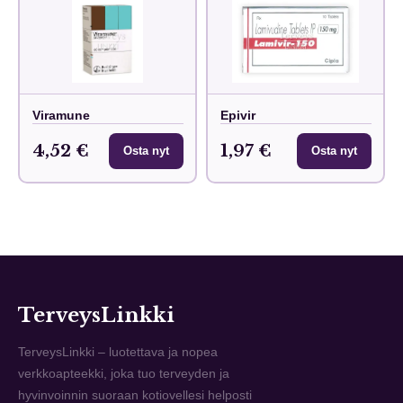
Viramune
Epivir
4,52 €
1,97 €
Osta nyt
Osta nyt
TerveysLinkki
TerveysLinkki – luotettava ja nopea
verkkoapteekki, joka tuo terveyden ja
hyvinvoinnin suoraan kotiovellesi helposti