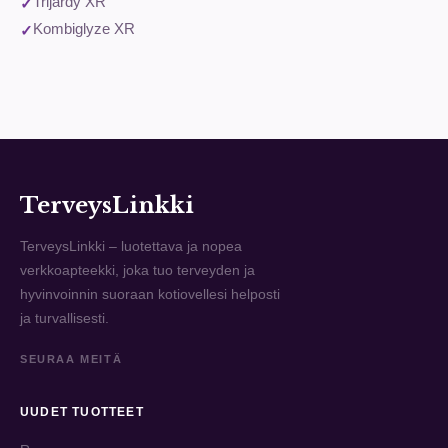
Trijardy XR
Kombiglyze XR
TerveysLinkki
TerveysLinkki – luotettava ja nopea
verkkoapteekki, joka tuo terveyden ja
hyvinvoinnin suoraan kotiovellesi helposti
ja turvallisesti.
SEURAA MEITÄ
UUDET TUOTTEET