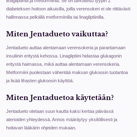
linagliptiinia ja metformiinia. Se on tarkoitettu tyypin 2
diabeteksen hoitoon aikuisilla, joilla verensokeri ei ole riittävästi
hallinnassa pelkällä metformiinilla tai linagliptiinilla.
Miten Jentadueto vaikuttaa?
Jentadueto auttaa alentamaan verensokeria ja parantamaan
insuliinin eritystä kehossa. Linagliptiini hidastaa glukagonin
eritystä haimassa, mikä auttaa alentamaan verensokeria.
Metformiini puolestaan vähentää maksan glukoosin tuotantoa
ja lisää lihasten glukoosin käyttöä.
Miten Jentaduetoa käytetään?
Jentadueto otetaan suun kautta kaksi kertaa päivässä
aterioiden yhteydessä. Annos määräytyy yksilöllisesti ja
hoitavan lääkärin ohjeiden mukaan.