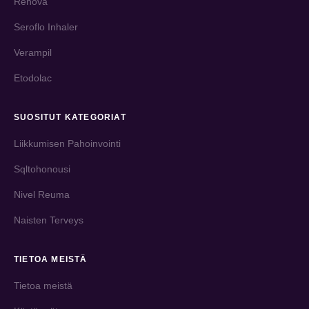
Renova
Seroflo Inhaler
Verampil
Etodolac
SUOSITUT KATEGORIAT
Liikkumisen Pahoinvointi
Sqltohonousi
Nivel Reuma
Naisten Terveys
TIETOA MEISTÄ
Tietoa meistä