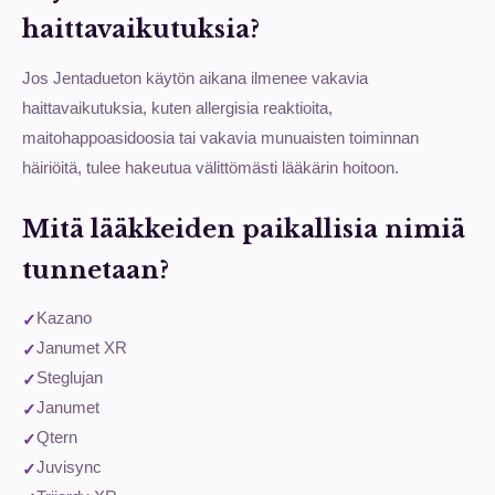
haittavaikutuksia?
Jos Jentadueton käytön aikana ilmenee vakavia
haittavaikutuksia, kuten allergisia reaktioita,
maitohappoasidoosia tai vakavia munuaisten toiminnan
häiriöitä, tulee hakeutua välittömästi lääkärin hoitoon.
Mitä lääkkeiden paikallisia nimiä
tunnetaan?
Kazano
Janumet XR
Steglujan
Janumet
Qtern
Juvisync