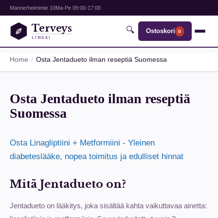
Mannerheimintie 10
Ma-Pe 09:00-17:00
Terveys
🔍
Ostoskori
0
LINKKI
Home
Osta Jentadueto ilman reseptiä Suomessa
Osta Jentadueto ilman reseptiä
Suomessa
Osta Linagliptiini + Metformiini - Yleinen
diabeteslääke, nopea toimitus ja edulliset hinnat
Mitä Jentadueto on?
Jentadueto on lääkitys, joka sisältää kahta vaikuttavaa ainetta: