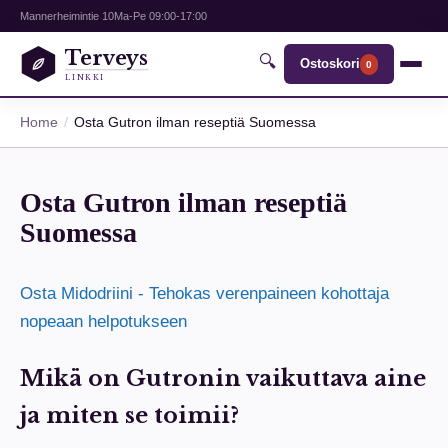
Mannerheimintie 10
Ma-Pe 09:00-17:00
Terveys
🔍
Ostoskori
0
LINKKI
Home
Osta Gutron ilman reseptiä Suomessa
Osta Gutron ilman reseptiä
Suomessa
Osta Midodriini - Tehokas verenpaineen kohottaja
nopeaan helpotukseen
Mikä on Gutronin vaikuttava aine
ja miten se toimii?