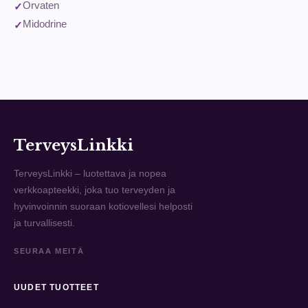
Orvaten
Midodrine
TerveysLinkki
TerveysLinkki – luotettava ja nopea
verkkoapteekki, joka tuo terveyden ja
hyvinvoinnin suoraan kotiovellesi helposti
ja turvallisesti.
SEURAA MEITÄ
UUDET TUOTTEET