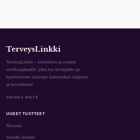
TerveysLinkki
TerveysLinkki – luotettava ja nopea
verkkoapteekki, joka tuo terveyden ja
hyvinvoinnin suoraan kotiovellesi helposti
ja turvallisesti.
SEURAA MEITÄ
UUDET TUOTTEET
Renova
Seroflo Inhaler