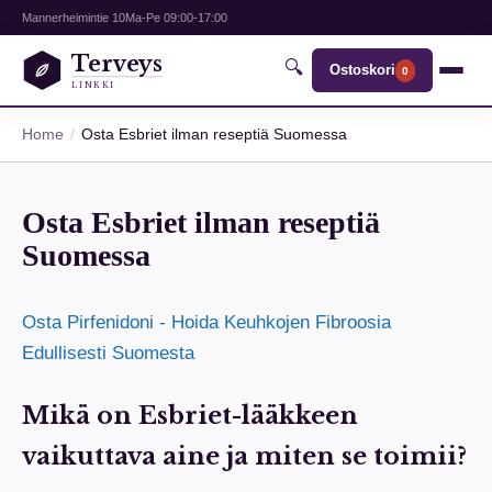
Mannerheimintie 10
Ma-Pe 09:00-17:00
Terveys
🔍
Ostoskori
0
LINKKI
Home
Osta Esbriet ilman reseptiä Suomessa
Osta Esbriet ilman reseptiä
Suomessa
Osta Pirfenidoni - Hoida Keuhkojen Fibroosia
Edullisesti Suomesta
Mikä on Esbriet-lääkkeen
vaikuttava aine ja miten se toimii?