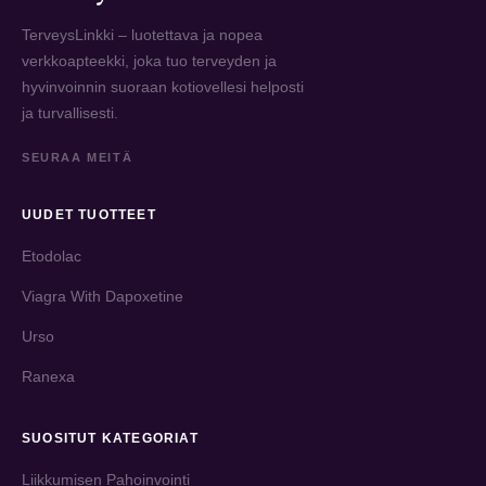
TerveysLinkki – luotettava ja nopea
verkkoapteekki, joka tuo terveyden ja
hyvinvoinnin suoraan kotiovellesi helposti
ja turvallisesti.
SEURAA MEITÄ
UUDET TUOTTEET
Etodolac
Viagra With Dapoxetine
Urso
Ranexa
SUOSITUT KATEGORIAT
Liikkumisen Pahoinvointi