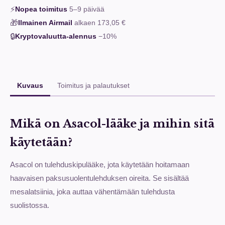
⚡
Nopea toimitus
5–9
päivää
🎁
Ilmainen Airmail
alkaen
173,05 €
🔒
Kryptovaluutta-alennus
−10%
Kuvaus
Toimitus ja palautukset
Mikä on Asacol-lääke ja mihin sitä
käytetään?
Asacol on tulehduskipulääke, jota käytetään hoitamaan
haavaisen paksusuolentulehduksen oireita. Se sisältää
mesalatsiinia, joka auttaa vähentämään tulehdusta
suolistossa.