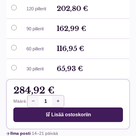
202,80 €
120 pillerit
162,99 €
90 pillerit
116,95 €
60 pillerit
65,93 €
30 pillerit
284,92 €
−
+
Määrä:
🛒 Lisää ostoskoriin
✈️
Ilma posti
14–21
päivää