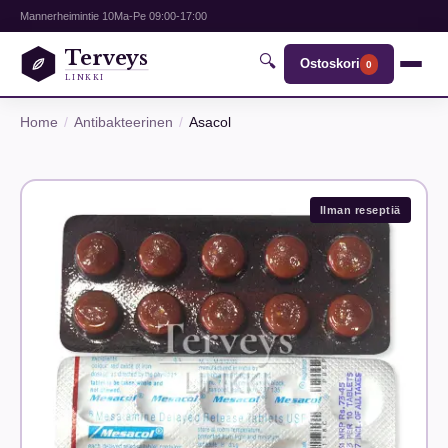
Mannerheimintie 10
Ma-Pe 09:00-17:00
Terveys
🔍
Ostoskori
0
LINKKI
Home
Antibakteerinen
Asacol
Ilman reseptiä