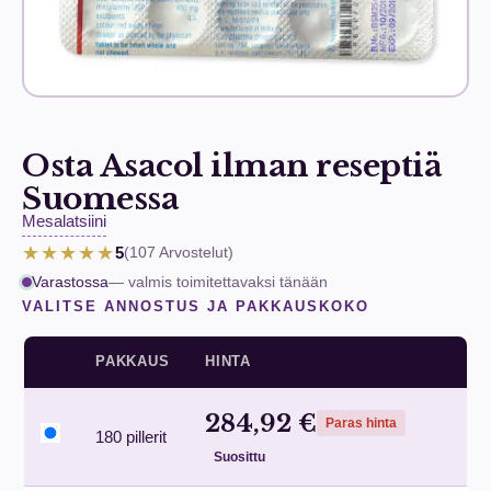
Osta Asacol ilman reseptiä
Suomessa
Mesalatsiini
★★★★★
5
(107
Arvostelut
)
Varastossa
— valmis toimitettavaksi tänään
VALITSE ANNOSTUS JA PAKKAUSKOKO
PAKKAUS
HINTA
284,92 €
Paras hinta
180 pillerit
Suosittu