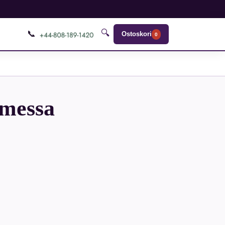
🔍
📞
Ostoskori
0
omessa