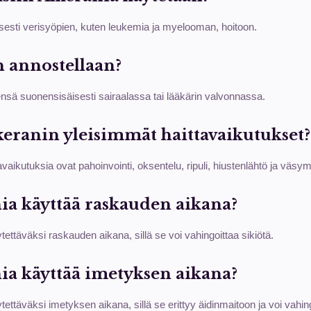
isesti verisyöpien, kuten leukemia ja myelooman, hoitoon.
 annostellaan?
nsä suonensisäisesti sairaalassa tai lääkärin valvonnassa.
keranin yleisimmät haittavaikutukset?
avaikutuksia ovat pahoinvointi, oksentelu, ripuli, hiustenlähtö ja väsy
ia käyttää raskauden aikana?
ytettäväksi raskauden aikana, sillä se voi vahingoittaa sikiötä.
ia käyttää imetyksen aikana?
ytettäväksi imetyksen aikana, sillä se erittyy äidinmaitoon ja voi vahi