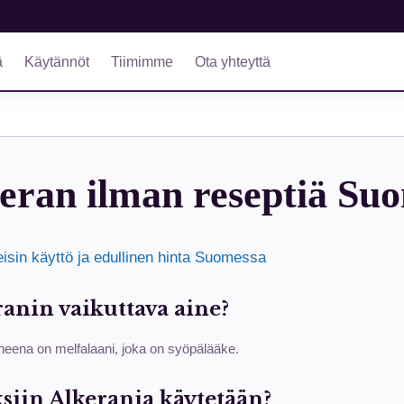
ä
Käytännöt
Tiimimme
Ota yhteyttä
eran ilman reseptiä Su
eisin käyttö ja edullinen hinta Suomessa
anin vaikuttava aine?
neena on melfalaani, joka on syöpälääke.
siin Alkerania käytetään?