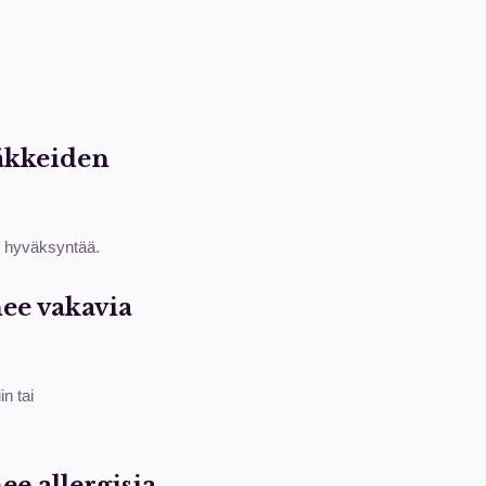
ääkkeiden
n hyväksyntää.
nee vakavia
n tai
ee allergisia