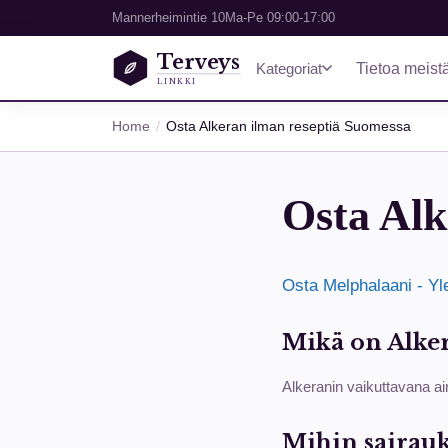
Mannerheimintie 10
Ma-Pe 09:00-17:00
Terveys
Kategoriat
Tietoa meist
LINKKI
Home
Osta Alkeran ilman reseptiä Suomessa
Osta Alk
Osta Melphalaani - Yl
Mikä on Alker
Alkeranin vaikuttavana ai
Mihin sairauk