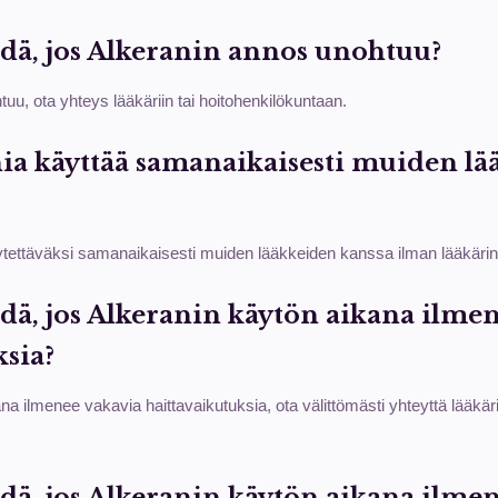
hdä, jos Alkeranin annos unohtuu?
uu, ota yhteys lääkäriin tai hoitohenkilökuntaan.
ia käyttää samanaikaisesti muiden l
käytettäväksi samanaikaisesti muiden lääkkeiden kanssa ilman lääkäri
hdä, jos Alkeranin käytön aikana ilme
ksia?
a ilmenee vakavia haittavaikutuksia, ota välittömästi yhteyttä lääkärii
dä, jos Alkeranin käytön aikana ilmen