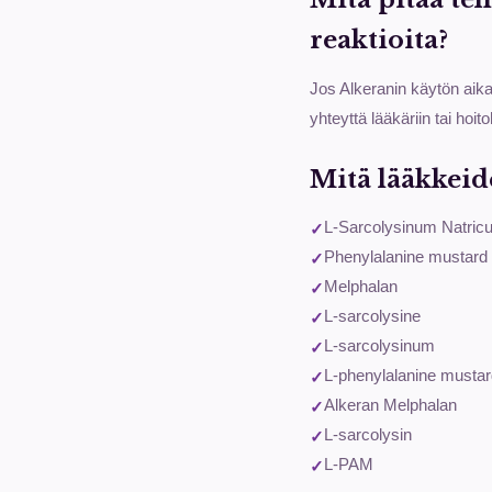
reaktioita?
Jos Alkeranin käytön aikan
yhteyttä lääkäriin tai hoi
Mitä lääkkeid
L-Sarcolysinum Natric
Phenylalanine mustard
Melphalan
L-sarcolysine
L-sarcolysinum
L-phenylalanine musta
Alkeran Melphalan
L-sarcolysin
L-PAM