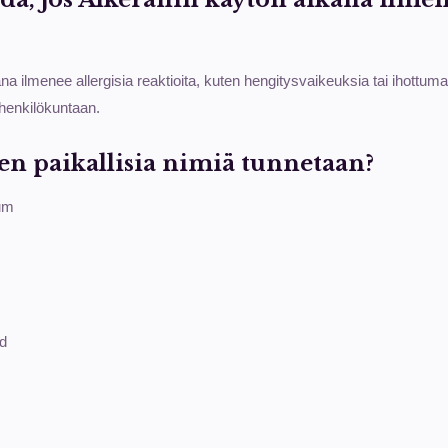
a ilmenee allergisia reaktioita, kuten hengitysvaikeuksia tai ihottuma
tohenkilökuntaan.
en paikallisia nimiä tunnetaan?
um
rd