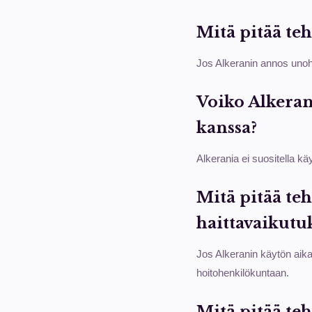
Mitä pitää te
Jos Alkeranin annos unoht
Voiko Alkeran
kanssa?
Alkerania ei suositella 
Mitä pitää te
haittavaikutu
Jos Alkeranin käytön aikan
hoitohenkilökuntaan.
Mitä pitää teh