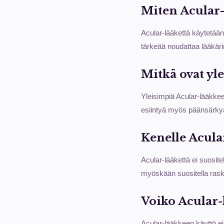
Miten Acular-
Acular-lääkettä käytetään
tärkeää noudattaa lääkäri
Mitkä ovat yl
Yleisimpiä Acular-lääkkee
esiintyä myös päänsärkyä
Kenelle Acular
Acular-lääkettä ei suositel
myöskään suositella raskaan
Voiko Acular-
Acular-lääkkeen käyttö ei 