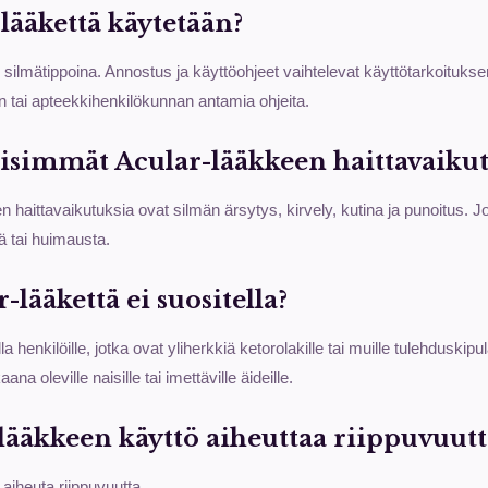
lääkettä käytetään?
 silmätippoina. Annostus ja käyttöohjeet vaihtelevat käyttötarkoituks
n tai apteekkihenkilökunnan antamia ohjeita.
eisimmät Acular-lääkkeen haittavaikut
n haittavaikutuksia ovat silmän ärsytys, kirvely, kutina ja punoitus. 
 tai huimausta.
-lääkettä ei suositella?
la henkilöille, jotka ovat yliherkkiä ketorolakille tai muille tulehduskipul
a oleville naisille tai imettäville äideille.
lääkkeen käyttö aiheuttaa riippuvuutt
aiheuta riippuvuutta.