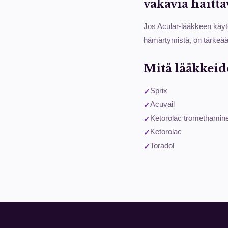
vakavia haitt
Jos Acular-lääkkeen käyt
hämärtymistä, on tärkeää 
Mitä lääkkeid
Sprix
Acuvail
Ketorolac tromethamin
Ketorolac
Toradol