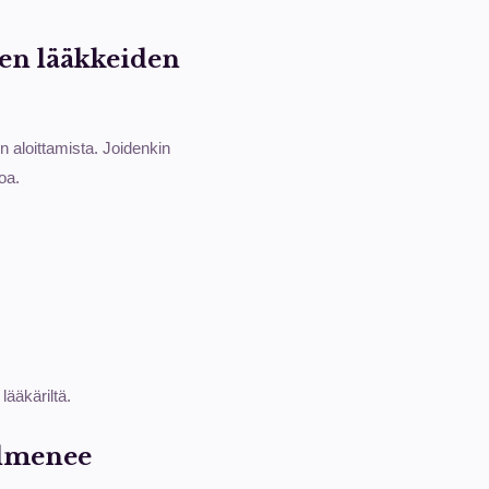
den lääkkeiden
n aloittamista. Joidenkin
oa.
lääkäriltä.
ilmenee