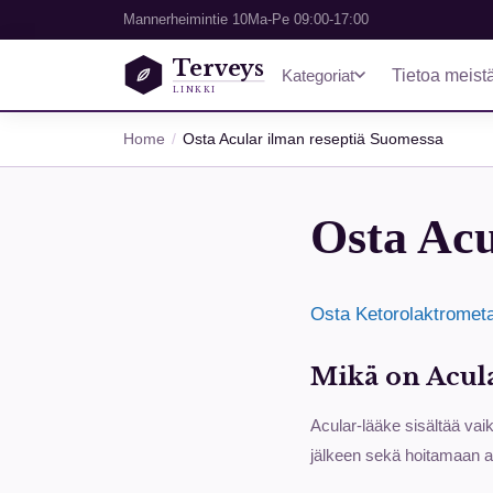
Mannerheimintie 10
Ma-Pe 09:00-17:00
Terveys
Kategoriat
Tietoa meist
LINKKI
Home
Osta Acular ilman reseptiä Suomessa
Osta Acu
Osta Ketorolaktrometa
Mikä on Acula
Acular-lääke sisältää vai
jälkeen sekä hoitamaan al