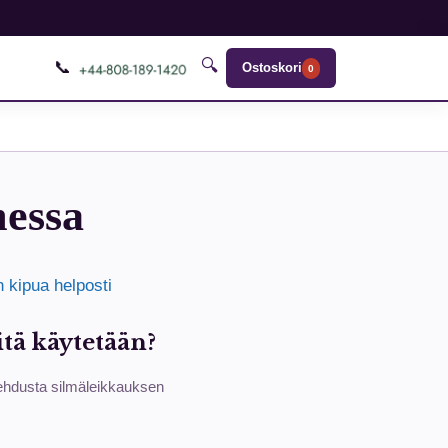
🔍
📞
Ostoskori
0
messa
 kipua helposti
tä käytetään?
ulehdusta silmäleikkauksen