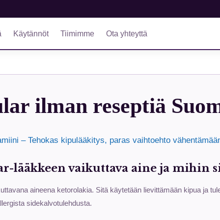
ä
Käytännöt
Tiimimme
Ota yhteyttä
lar ilman reseptiä Suo
miini – Tehokas kipulääkitys, paras vaihtoehto vähentämään
r-lääkkeen vaikuttava aine ja mihin si
kuttavana aineena ketorolakia. Sitä käytetään lievittämään kipua ja t
lergista sidekalvotulehdusta.