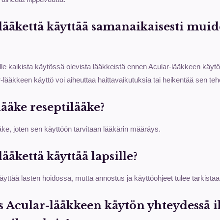
lääkettä käyttää samanaikaisesti mui
lle kaikista käytössä olevista lääkkeistä ennen Acular-lääkkeen käytö
lääkkeen käyttö voi aiheuttaa haittavaikutuksia tai heikentää sen teh
ääke reseptilääke?
äke, joten sen käyttöön tarvitaan lääkärin määräys.
ääkettä käyttää lapsille?
yttää lasten hoidossa, mutta annostus ja käyttöohjeet tulee tarkistaa 
os Acular-lääkkeen käytön yhteydessä 