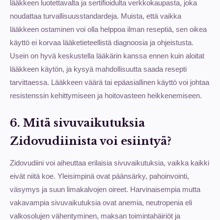
lääkkeen luotettavalta ja sertifioidulta verkkokaupasta, joka
noudattaa turvallisuusstandardeja. Muista, että vaikka
lääkkeen ostaminen voi olla helppoa ilman reseptiä, sen oikea
käyttö ei korvaa lääketieteellistä diagnoosia ja ohjeistusta.
Usein on hyvä keskustella lääkärin kanssa ennen kuin aloitat
lääkkeen käytön, ja kysyä mahdollisuutta saada resepti
tarvittaessa. Lääkkeen väärä tai epäasiallinen käyttö voi johtaa
resistenssin kehittymiseen ja hoitovasteen heikkenemiseen.
6. Mitä sivuvaikutuksia
Zidovudiinista voi esiintyä?
Zidovudiini voi aiheuttaa erilaisia sivuvaikutuksia, vaikka kaikki
eivät niitä koe. Yleisimpinä ovat päänsärky, pahoinvointi,
väsymys ja suun limakalvojen oireet. Harvinaisempia mutta
vakavampia sivuvaikutuksia ovat anemia, neutropenia eli
valkosolujen vähentyminen, maksan toimintahäiriöt ja