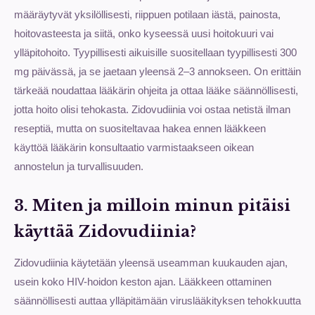
määräytyvät yksilöllisesti, riippuen potilaan iästä, painosta,
hoitovasteesta ja siitä, onko kyseessä uusi hoitokuuri vai
ylläpitohoito. Tyypillisesti aikuisille suositellaan tyypillisesti 300
mg päivässä, ja se jaetaan yleensä 2–3 annokseen. On erittäin
tärkeää noudattaa lääkärin ohjeita ja ottaa lääke säännöllisesti,
jotta hoito olisi tehokasta. Zidovudiinia voi ostaa netistä ilman
reseptiä, mutta on suositeltavaa hakea ennen lääkkeen
käyttöä lääkärin konsultaatio varmistaakseen oikean
annostelun ja turvallisuuden.
3. Miten ja milloin minun pitäisi
käyttää Zidovudiinia?
Zidovudiinia käytetään yleensä useamman kuukauden ajan,
usein koko HIV-hoidon keston ajan. Lääkkeen ottaminen
säännöllisesti auttaa ylläpitämään viruslääkityksen tehokkuutta