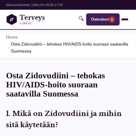
Mannerheimintie 10
Ma-Pe 09:00-17:00
Terveys
🔍
Ostoskori
0
LINKKI
Home
Osta Zidovudiini – tehokas HIV/AIDS-hoito suoraan saatavilla
Suomessa
Osta Zidovudiini – tehokas
HIV/AIDS-hoito suoraan
saatavilla Suomessa
1. Mikä on Zidovudiini ja mihin
sitä käytetään?