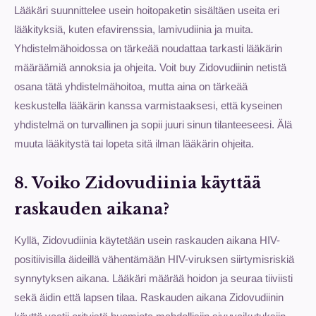
Lääkäri suunnittelee usein hoitopaketin sisältäen useita eri
lääkityksiä, kuten efavirenssia, lamivudiinia ja muita.
Yhdistelmähoidossa on tärkeää noudattaa tarkasti lääkärin
määräämiä annoksia ja ohjeita. Voit buy Zidovudiinin netistä
osana tätä yhdistelmähoitoa, mutta aina on tärkeää
keskustella lääkärin kanssa varmistaaksesi, että kyseinen
yhdistelmä on turvallinen ja sopii juuri sinun tilanteeseesi. Älä
muuta lääkitystä tai lopeta sitä ilman lääkärin ohjeita.
8. Voiko Zidovudiinia käyttää
raskauden aikana?
Kyllä, Zidovudiinia käytetään usein raskauden aikana HIV-
positiivisilla äideillä vähentämään HIV-viruksen siirtymisriskiä
synnytyksen aikana. Lääkäri määrää hoidon ja seuraa tiiviisti
sekä äidin että lapsen tilaa. Raskauden aikana Zidovudiinin