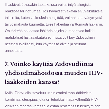
lihaskivut. Joissakin tapauksissa voi esiintyä allergisia
reaktioita tai ihottumaa. Jos havaitset vakavia sivuvaikutuksia
tai oireita, kuten vaikeuksia hengittää, voimakasta väsymystä
tai voimakasta kuumetta, tulee hakeutua välittömästi lääkäriin.
On tärkeää noudattaa lääkärin ohjeita ja raportoida kaikki
mahdolliset haittavaikutukset, mutta voit buy Zidovudiinin
netistä turvallisesti, kun käytät sitä oikein ja seuraat
annostusta.
7. Voinko käyttää Zidovudiinia
yhdistelmähoidossa muiden HIV-
lääkkeiden kanssa?
Kyllä, Zidovudiini soveltuu usein osaksi monilääkkeistä
kombinaatioterapiaa, joka on tehokkain tapa vähentää HIV-
viruksen määrää veressä ja estää resistenssin kehittyminen.