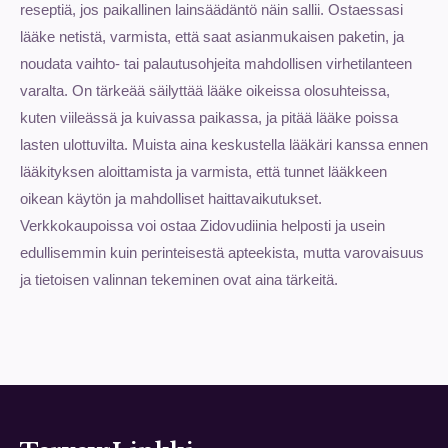
reseptiä, jos paikallinen lainsäädäntö näin sallii. Ostaessasi
lääke netistä, varmista, että saat asianmukaisen paketin, ja
noudata vaihto- tai palautusohjeita mahdollisen virhetilanteen
varalta. On tärkeää säilyttää lääke oikeissa olosuhteissa,
kuten viileässä ja kuivassa paikassa, ja pitää lääke poissa
lasten ulottuvilta. Muista aina keskustella lääkäri kanssa ennen
lääkityksen aloittamista ja varmista, että tunnet lääkkeen
oikean käytön ja mahdolliset haittavaikutukset.
Verkkokaupoissa voi ostaa Zidovudiinia helposti ja usein
edullisemmin kuin perinteisestä apteekista, mutta varovaisuus
ja tietoisen valinnan tekeminen ovat aina tärkeitä.