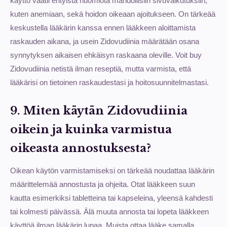
käyttö vaatii erityistä huomiota mahdollisiin sivuvaikutuksiin,
kuten anemiaan, sekä hoidon oikeaan ajoitukseen. On tärkeää
keskustella lääkärin kanssa ennen lääkkeen aloittamista
raskauden aikana, ja usein Zidovudiinia määrätään osana
synnytyksen aikaisen ehkäisyn raskaana oleville. Voit buy
Zidovudiinia netistä ilman reseptiä, mutta varmista, että
lääkärisi on tietoinen raskaudestasi ja hoitosuunnitelmastasi.
9. Miten käytän Zidovudiinia
oikein ja kuinka varmistua
oikeasta annostuksesta?
Oikean käytön varmistamiseksi on tärkeää noudattaa lääkärin
määrittelemää annostusta ja ohjeita. Otat lääkkeen suun
kautta esimerkiksi tabletteina tai kapseleina, yleensä kahdesti
tai kolmesti päivässä. Älä muuta annosta tai lopeta lääkkeen
käyttöä ilman lääkärin lupaa. Muista ottaa lääke samalla