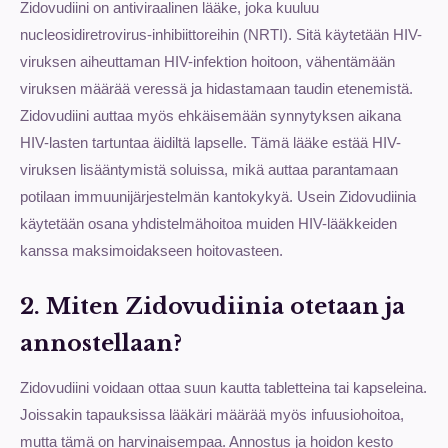
Zidovudiini on antiviraalinen lääke, joka kuuluu
nucleosidiretrovirus-inhibiittoreihin (NRTI). Sitä käytetään HIV-
viruksen aiheuttaman HIV-infektion hoitoon, vähentämään
viruksen määrää veressä ja hidastamaan taudin etenemistä.
Zidovudiini auttaa myös ehkäisemään synnytyksen aikana
HIV-lasten tartuntaa äidiltä lapselle. Tämä lääke estää HIV-
viruksen lisääntymistä soluissa, mikä auttaa parantamaan
potilaan immuunijärjestelmän kantokykyä. Usein Zidovudiinia
käytetään osana yhdistelmähoitoa muiden HIV-lääkkeiden
kanssa maksimoidakseen hoitovasteen.
2. Miten Zidovudiinia otetaan ja
annostellaan?
Zidovudiini voidaan ottaa suun kautta tabletteina tai kapseleina.
Joissakin tapauksissa lääkäri määrää myös infuusiohoitoa,
mutta tämä on harvinaisempaa. Annostus ja hoidon kesto