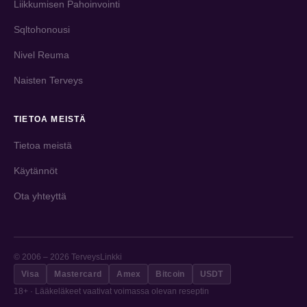
Liikkumisen Pahoinvointi
Sqltohonousi
Nivel Reuma
Naisten Terveys
TIETOA MEISTÄ
Tietoa meistä
Käytännöt
Ota yhteyttä
© 2006 – 2026 TerveysLinkki
Visa
Mastercard
Amex
Bitcoin
USDT
18+ · Lääkeläkeet vaativat voimassa olevan reseptin