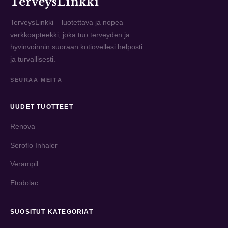
TerveysLinkki
TerveysLinkki – luotettava ja nopea
verkkoapteekki, joka tuo terveyden ja
hyvinvoinnin suoraan kotiovellesi helposti
ja turvallisesti.
SEURAA MEITÄ
UUDET TUOTTEET
Renova
Seroflo Inhaler
Verampil
Etodolac
SUOSITUT KATEGORIAT