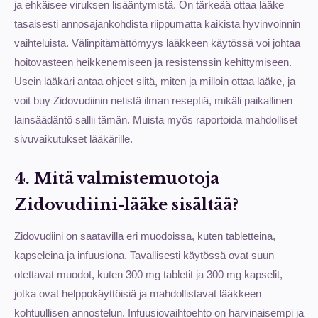
ja ehkäisee viruksen lisääntymistä. On tärkeää ottaa lääke
tasaisesti annosajankohdista riippumatta kaikista hyvinvoinnin
vaihteluista. Välinpitämättömyys lääkkeen käytössä voi johtaa
hoitovasteen heikkenemiseen ja resistenssin kehittymiseen.
Usein lääkäri antaa ohjeet siitä, miten ja milloin ottaa lääke, ja
voit buy Zidovudiinin netistä ilman reseptiä, mikäli paikallinen
lainsäädäntö sallii tämän. Muista myös raportoida mahdolliset
sivuvaikutukset lääkärille.
4. Mitä valmistemuotoja
Zidovudiini-lääke sisältää?
Zidovudiini on saatavilla eri muodoissa, kuten tabletteina,
kapseleina ja infuusiona. Tavallisesti käytössä ovat suun
otettavat muodot, kuten 300 mg tabletit ja 300 mg kapselit,
jotka ovat helppokäyttöisiä ja mahdollistavat lääkkeen
kohtuullisen annostelun. Infuusiovaihtoehto on harvinaisempi ja