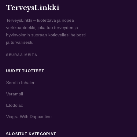
TerveysLinkki
TerveysLinkki – luotettava ja nopea
verkkoapteekki, joka tuo terveyden ja
hyvinvoinnin suoraan kotiovellesi helposti
ja turvallisesti.
SEURAA MEITÄ
UUDET TUOTTEET
Seroflo Inhaler
Verampil
Etodolac
Viagra With Dapoxetine
SUOSITUT KATEGORIAT