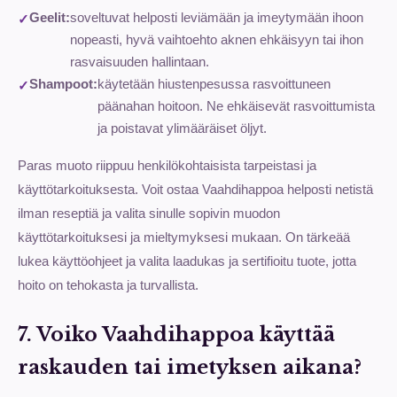
Geelit:
soveltuvat helposti leviämään ja imeytymään ihoon
nopeasti, hyvä vaihtoehto aknen ehkäisyyn tai ihon
rasvaisuuden hallintaan.
Shampoot:
käytetään hiustenpesussa rasvoittuneen
päänahan hoitoon. Ne ehkäisevät rasvoittumista
ja poistavat ylimääräiset öljyt.
Paras muoto riippuu henkilökohtaisista tarpeistasi ja
käyttötarkoituksesta. Voit ostaa Vaahdihappoa helposti netistä
ilman reseptiä ja valita sinulle sopivin muodon
käyttötarkoituksesi ja mieltymyksesi mukaan. On tärkeää
lukea käyttöohjeet ja valita laadukas ja sertifioitu tuote, jotta
hoito on tehokasta ja turvallista.
7. Voiko Vaahdihappoa käyttää
raskauden tai imetyksen aikana?