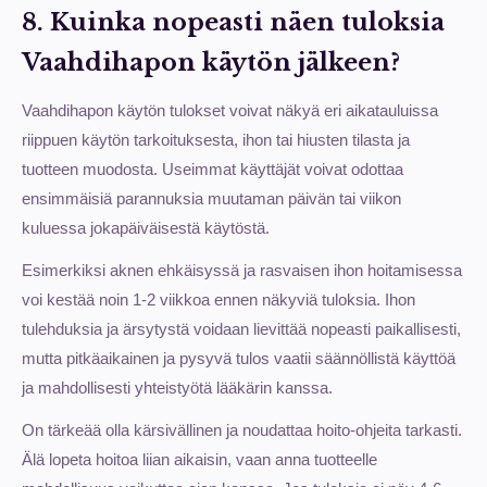
8. Kuinka nopeasti näen tuloksia
Vaahdihapon käytön jälkeen?
Vaahdihapon käytön tulokset voivat näkyä eri aikatauluissa
riippuen käytön tarkoituksesta, ihon tai hiusten tilasta ja
tuotteen muodosta. Useimmat käyttäjät voivat odottaa
ensimmäisiä parannuksia muutaman päivän tai viikon
kuluessa jokapäiväisestä käytöstä.
Esimerkiksi aknen ehkäisyssä ja rasvaisen ihon hoitamisessa
voi kestää noin 1-2 viikkoa ennen näkyviä tuloksia. Ihon
tulehduksia ja ärsytystä voidaan lievittää nopeasti paikallisesti,
mutta pitkäaikainen ja pysyvä tulos vaatii säännöllistä käyttöä
ja mahdollisesti yhteistyötä lääkärin kanssa.
On tärkeää olla kärsivällinen ja noudattaa hoito-ohjeita tarkasti.
Älä lopeta hoitoa liian aikaisin, vaan anna tuotteelle