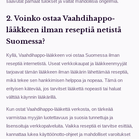
saavutat parhaat tulokset ja vältät mahdollisia ongelmia.
2. Voinko ostaa Vaahdihappo-
lääkkeen ilman reseptiä netistä
Suomessa?
Kyllä, Vaahdihappo-lääkkeen voi ostaa Suomessa ilman
reseptiä internetistä. Useat verkkokaupat ja lääkkeenmyyjät
tarjoavat tämän lääkkeen ilman lääkärin lähettämää reseptiä,
mikä tekee sen hankkimisen helppoa ja nopeaa. Tämä on
erityisen kätevää, jos tarvitset lääkettä nopeasti tai haluat
välttää käynnin lääkärillä.
Kun ostat Vaahdihappo-lääkettä verkosta, on tärkeää
varmistaa myyjän luotettavuus ja suosia tunnettuja ja
lisensoituja verkkopalveluita. Vaikka reseptiä ei tarvitse esittää,
kannattaa lukea käyttöönotto-ohjeet ja mahdolliset varoitukset