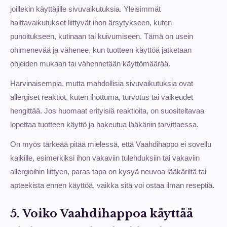
joillekin käyttäjille sivuvaikutuksia. Yleisimmät
haittavaikutukset liittyvät ihon ärsytykseen, kuten
punoitukseen, kutinaan tai kuivumiseen. Tämä on usein
ohimenevää ja vähenee, kun tuotteen käyttöä jatketaan
ohjeiden mukaan tai vähennetään käyttömäärää.
Harvinaisempia, mutta mahdollisia sivuvaikutuksia ovat
allergiset reaktiot, kuten ihottuma, turvotus tai vaikeudet
hengittää. Jos huomaat erityisiä reaktioita, on suositeltavaa
lopettaa tuotteen käyttö ja hakeutua lääkäriin tarvittaessa.
On myös tärkeää pitää mielessä, että Vaahdihappo ei sovellu
kaikille, esimerkiksi ihon vakaviin tulehduksiin tai vakaviin
allergioihin liittyen, paras tapa on kysyä neuvoa lääkäriltä tai
apteekista ennen käyttöä, vaikka sitä voi ostaa ilman reseptiä.
5. Voiko Vaahdihappoa käyttää