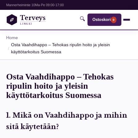
Mannerheimintie 10
Ma-Pe 09:00-17:00
Terveys
🔍
Ostoskori
0
LINKKI
Home
Osta Vaahdihappo – Tehokas ripulin hoito ja yleisin
käyttötarkoitus Suomessa
Osta Vaahdihappo – Tehokas
ripulin hoito ja yleisin
käyttötarkoitus Suomessa
1. Mikä on Vaahdihappo ja mihin
sitä käytetään?