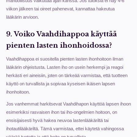
mahdollisuus vaikuttaa ajan kanssa. Jos tuloksia ei näy 4-6
viikon jälkeen tai oireet pahenevat, kannattaa hakeutua
lääkärin arvioon.
9. Voiko Vaahdihappoa käyttää
pienten lasten ihonhoidossa?
Vaahdihappoa ei suositella pienten lasten ihonhoitoon ilman
lääkärin ohjeistusta. Lasten iho on usein herkempi ja reagoi
herkästi eri aineisiin, joten on tärkeää varmistaa, että tuotteen
käyttö on turvallista ja sopivaa kyseisen ikäisen lapsen
ihonhoitoon.
Jos vanhemmat harkitsevat Vaahdihapon käyttöä lapsen ihoon
esimerkiksi rasvaisen ihon tai iho-ongelmien hoitoon, on
ensisijaisesti hyvä hakea neuvoa lastenlääkäriltä tai
ihotautilääkäriltä. Tämä varmistaa, ettei käytetä vahingossa
väärää tuotetta ja että hoito on turvallista.