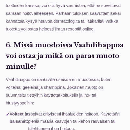
tuotteiden kanssa, voi olla hyvä varmistaa, että ne soveltuvat
samaan hoitovaiheeseen. Parhaan tuloksen saavuttamiseksi
kannattaa kysyä neuvoa dermatologilta tai lääkäriltä, vaikka
tuotetta voi ostaa helposti ilman reseptiä online.
6. Missä muodoissa Vaahdihappoa
voi ostaa ja mikä on paras muoto
minulle?
Vaahdihappo on saatavilla useissa eri muodoissa, kuten
voiteina, geeleinä ja shampoina. Jokainen muoto on
suunniteltu tiettyihin käyttötarkoituksiin ja iho- tai
hiustyyppeihin:
Voiteet ja
sopivat erityisesti ihoalueiden hoitoon. Käytetään
balsamit:
pieniä määriä kasvojen tai kehon rasvaisen tai
tulehtuneen ihon hoitoon.