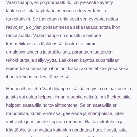
Vaahdihappo, eli polysorbaatti 80, on yleisesti käytetty
lääkeaine, jota käytetään useisiin eri terveydellisiin
tarkoituksiin. Se tunnetaan erityisesti sen kyvystä auttaa
rasvojen ja öljyjen poistamisessa sekä tasapainottaa ihon
rasvaisuutta. Vaahdihappo on suosittu ainesosa
kosmetiikassa ja lääkkeissä, koska se toimii
emulgointiaineena ja stabiloijana, parantaen tuotteiden
tehokkuutta ja säilyvyyttä. Lääkkeen käyttöä suositellaan
esimerkiksi rasvaisen ihon hoidossa, aknen ehkäisyssä sekä
ihon tulehdusten lievittämisessä.
Huomioithan, että Vaahdihappo sisältää erityisiä ominaisuuksia
ja sitä voi ostaa helposti ilman reseptiä netistä, mikä tekee siitä
helposti saatavilla hoitovaihtoehtona. Se on saatavilla eri
muodoissa, kuten voiteissa, geeleissä ja shampoissa, joten
voit valita juuri sinulle sopivan muodon. Haittavaikutuksia ja
käyttöohjeita kannattaa kuitenkin noudattaa huolellisesti, jotta