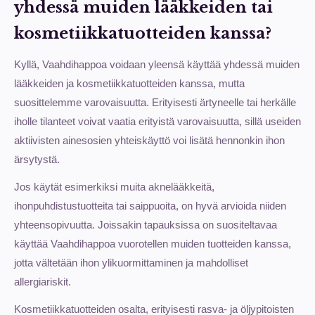
yhdessä muiden lääkkeiden tai
kosmetiikkatuotteiden kanssa?
Kyllä, Vaahdihappoa voidaan yleensä käyttää yhdessä muiden
lääkkeiden ja kosmetiikkatuotteiden kanssa, mutta
suosittelemme varovaisuutta. Erityisesti ärtyneelle tai herkälle
iholle tilanteet voivat vaatia erityistä varovaisuutta, sillä useiden
aktiivisten ainesosien yhteiskäyttö voi lisätä hennonkin ihon
ärsytystä.
Jos käytät esimerkiksi muita aknelääkkeitä,
ihonpuhdistustuotteita tai saippuoita, on hyvä arvioida niiden
yhteensopivuutta. Joissakin tapauksissa on suositeltavaa
käyttää Vaahdihappoa vuorotellen muiden tuotteiden kanssa,
jotta vältetään ihon ylikuormittaminen ja mahdolliset
allergiariskit.
Kosmetiikkatuotteiden osalta, erityisesti rasva- ja öljypitoisten