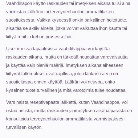
Vaahdihapon käyttö raskauden tai imetyksen aikana tulisi aina
varmistaa lääkärin tai terveydenhuollon ammattilaisen
suosituksesta. Vaikka kyseessä onkin paikallinen hoitotuote,
sisältää se aktiiviaineita, jotka voivat vaikuttaa ihon kautta tai
liittyä muihin kehon prosesseihin.
Useimmissa tapauksissa vaahdihappoa voi käyttää
raskauden aikana, mutta on tärkeää noudattaa varovaisuutta
ja käyttää vain pieniä määriä. Imetyksen aikana aiheeseen
liittyvät tutkimukset ovat rajallisia, joten lääkärin arvio on
suositeltavaa ennen käyttöä. Lääkäri voi neuvoa, onko
kyseinen tuote turvallinen ja mitä varotoimia tulee noudattaa.
Varsinaista reseptivapaata lääkettä, kuten Vaahdihappoa, voi
ostaa netistä, mutta raskauden ja imetyksen aikana parasta on
konsultoida terveydenhuollon ammattilaista varmistaaksesi
turvallisen käytön.