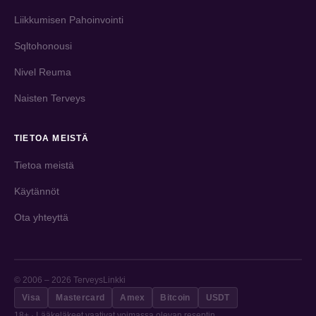
Liikkumisen Pahoinvointi
Sqltohonousi
Nivel Reuma
Naisten Terveys
TIETOA MEISTÄ
Tietoa meistä
Käytännöt
Ota yhteyttä
© 2006 – 2026 TerveysLinkki
Visa
Mastercard
Amex
Bitcoin
USDT
18+ · Lääkeläkeet vaativat voimassa olevan reseptin