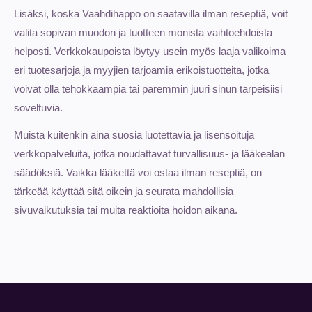
Lisäksi, koska Vaahdihappo on saatavilla ilman reseptiä, voit
valita sopivan muodon ja tuotteen monista vaihtoehdoista
helposti. Verkkokaupoista löytyy usein myös laaja valikoima
eri tuotesarjoja ja myyjien tarjoamia erikoistuotteita, jotka
voivat olla tehokkaampia tai paremmin juuri sinun tarpeisiisi
soveltuvia.
Muista kuitenkin aina suosia luotettavia ja lisensoituja
verkkopalveluita, jotka noudattavat turvallisuus- ja lääkealan
säädöksiä. Vaikka lääkettä voi ostaa ilman reseptiä, on
tärkeää käyttää sitä oikein ja seurata mahdollisia
sivuvaikutuksia tai muita reaktioita hoidon aikana.