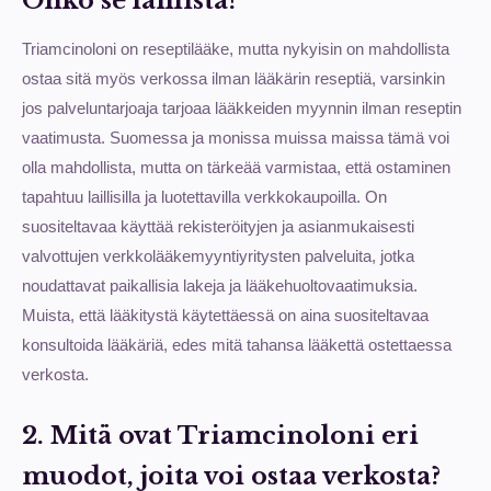
Onko se laillista?
Triamcinoloni on reseptilääke, mutta nykyisin on mahdollista
ostaa sitä myös verkossa ilman lääkärin reseptiä, varsinkin
jos palveluntarjoaja tarjoaa lääkkeiden myynnin ilman reseptin
vaatimusta. Suomessa ja monissa muissa maissa tämä voi
olla mahdollista, mutta on tärkeää varmistaa, että ostaminen
tapahtuu laillisilla ja luotettavilla verkkokaupoilla. On
suositeltavaa käyttää rekisteröityjen ja asianmukaisesti
valvottujen verkkolääkemyyntiyritysten palveluita, jotka
noudattavat paikallisia lakeja ja lääkehuoltovaatimuksia.
Muista, että lääkitystä käytettäessä on aina suositeltavaa
konsultoida lääkäriä, edes mitä tahansa lääkettä ostettaessa
verkosta.
2. Mitä ovat Triamcinoloni eri
muodot, joita voi ostaa verkosta?