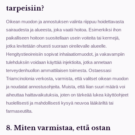
tarpeisiin?
Oikean muodon ja annostuksen valinta riippuu hoidettavasta
sairaudesta ja alueesta, joka vaatii hoitoa. Esimerkiksi ihon
paikalliseen hoitoon suositellaan usein voiteita tai kermejä,
jotka levitetään ohuesti suoraan oireilevalle alueelle.
Hengitystieoireisiin sopivat inhalaatiomuodot, ja vakavampiin
tulehduksiin voidaan käyttää injektioita, jotka annetaan
terveydenhuollon ammattilaisen toimesta. Ostaessasi
Triamcinolonia verkosta, varmista, että valitset oikean muodon
ja noudatat annostusohjeita. Muista, että liian suuri määrä voi
aiheuttaa haittavaikutuksia, joten on tärkeää lukea käyttöohjeet
huolellisesti ja mahdollisesti kysyä neuvoa lääkäriltä tai
farmaseutilta.
8. Miten varmistaa, että ostan