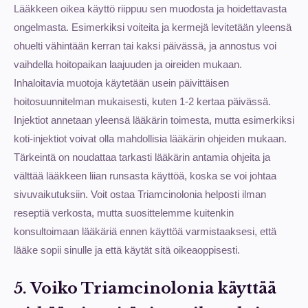
Lääkkeen oikea käyttö riippuu sen muodosta ja hoidettavasta
ongelmasta. Esimerkiksi voiteita ja kermejä levitetään yleensä
ohuelti vähintään kerran tai kaksi päivässä, ja annostus voi
vaihdella hoitopaikan laajuuden ja oireiden mukaan.
Inhaloitavia muotoja käytetään usein päivittäisen
hoitosuunnitelman mukaisesti, kuten 1-2 kertaa päivässä.
Injektiot annetaan yleensä lääkärin toimesta, mutta esimerkiksi
koti-injektiot voivat olla mahdollisia lääkärin ohjeiden mukaan.
Tärkeintä on noudattaa tarkasti lääkärin antamia ohjeita ja
välttää lääkkeen liian runsasta käyttöä, koska se voi johtaa
sivuvaikutuksiin. Voit ostaa Triamcinolonia helposti ilman
reseptiä verkosta, mutta suosittelemme kuitenkin
konsultoimaan lääkäriä ennen käyttöä varmistaaksesi, että
lääke sopii sinulle ja että käytät sitä oikeaoppisesti.
5. Voiko Triamcinolonia käyttää