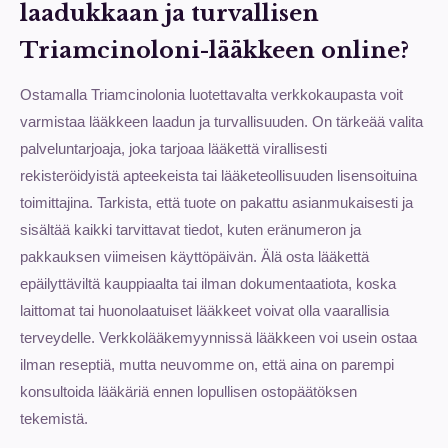
laadukkaan ja turvallisen
Triamcinoloni-lääkkeen online?
Ostamalla Triamcinolonia luotettavalta verkkokaupasta voit
varmistaa lääkkeen laadun ja turvallisuuden. On tärkeää valita
palveluntarjoaja, joka tarjoaa lääkettä virallisesti
rekisteröidyistä apteekeista tai lääketeollisuuden lisensoituina
toimittajina. Tarkista, että tuote on pakattu asianmukaisesti ja
sisältää kaikki tarvittavat tiedot, kuten eränumeron ja
pakkauksen viimeisen käyttöpäivän. Älä osta lääkettä
epäilyttäviltä kauppiaalta tai ilman dokumentaatiota, koska
laittomat tai huonolaatuiset lääkkeet voivat olla vaarallisia
terveydelle. Verkkolääkemyynnissä lääkkeen voi usein ostaa
ilman reseptiä, mutta neuvomme on, että aina on parempi
konsultoida lääkäriä ennen lopullisen ostopäätöksen
tekemistä.