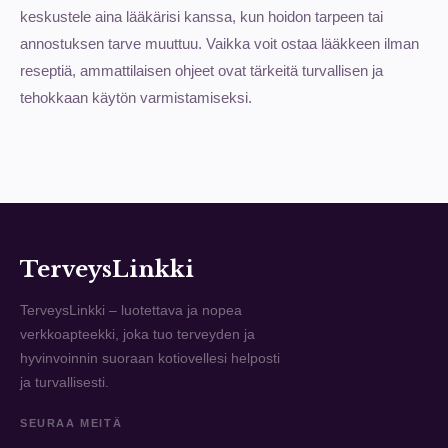
keskustele aina lääkärisi kanssa, kun hoidon tarpeen tai
annostuksen tarve muuttuu. Vaikka voit ostaa lääkkeen ilman
reseptiä, ammattilaisen ohjeet ovat tärkeitä turvallisen ja
tehokkaan käytön varmistamiseksi.
TerveysLinkki
TerveysLinkki – luotettava ja nopea
verkkoapteekki, joka tuo terveyden ja
hyvinvoinnin suoraan kotiovellesi helposti
ja turvallisesti.
SEURAA MEITÄ