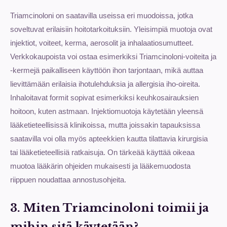
Triamcinoloni on saatavilla useissa eri muodoissa, jotka
soveltuvat erilaisiin hoitotarkoituksiin. Yleisimpiä muotoja ovat
injektiot, voiteet, kerma, aerosolit ja inhalaatiosumutteet.
Verkkokaupoista voi ostaa esimerkiksi Triamcinoloni-voiteita ja
-kermejä paikalliseen käyttöön ihon tarjontaan, mikä auttaa
lievittämään erilaisia ihotulehduksia ja allergisia iho-oireita.
Inhaloitavat formit sopivat esimerkiksi keuhkosairauksien
hoitoon, kuten astmaan. Injektiomuotoja käytetään yleensä
lääketieteellisissä klinikoissa, mutta joissakin tapauksissa
saatavilla voi olla myös apteekkien kautta tilattavia kirurgisia
tai lääketieteellisiä ratkaisuja. On tärkeää käyttää oikeaa
muotoa lääkärin ohjeiden mukaisesti ja lääkemuodosta
riippuen noudattaa annostusohjeita.
3. Miten Triamcinoloni toimii ja
mihin sitä käytetään?