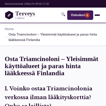
Mannerheimintie 10
Ma-Pe 09:00-17:00
Terveys
🔍
Ostoskori
0
LINKKI
Home
Osta Triamcinoloni – Yleisimmät käyttöalueet ja paras hinta
lääkkeessä Finlandia
Osta Triamcinoloni – Yleisimmät
käyttöalueet ja paras hinta
lääkkeessä Finlandia
1. Voinko ostaa Triamcinolonia
verkossa ilman lääkityskorttia?