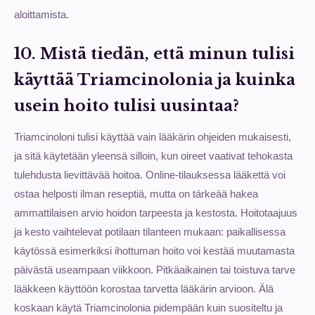
aloittamista.
10. Mistä tiedän, että minun tulisi
käyttää Triamcinolonia ja kuinka
usein hoito tulisi uusintaa?
Triamcinoloni tulisi käyttää vain lääkärin ohjeiden mukaisesti,
ja sitä käytetään yleensä silloin, kun oireet vaativat tehokasta
tulehdusta lievittävää hoitoa. Online-tilauksessa lääkettä voi
ostaa helposti ilman reseptiä, mutta on tärkeää hakea
ammattilaisen arvio hoidon tarpeesta ja kestosta. Hoitotaajuus
ja kesto vaihtelevat potilaan tilanteen mukaan: paikallisessa
käytössä esimerkiksi ihottuman hoito voi kestää muutamasta
päivästä useampaan viikkoon. Pitkäaikainen tai toistuva tarve
lääkkeen käyttöön korostaa tarvetta lääkärin arvioon. Älä
koskaan käytä Triamcinolonia pidempään kuin suositeltu ja