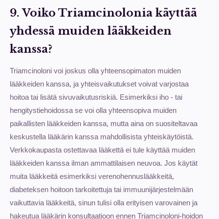
9. Voiko Triamcinolonia käyttää
yhdessä muiden lääkkeiden
kanssa?
Triamcinoloni voi joskus olla yhteensopimaton muiden
lääkkeiden kanssa, ja yhteisvaikutukset voivat varjostaa
hoitoa tai lisätä sivuvaikutusriskiä. Esimerkiksi iho - tai
hengitystiehoidossa se voi olla yhteensopiva muiden
paikallisten lääkkeiden kanssa, mutta aina on suositeltavaa
keskustella lääkärin kanssa mahdollisista yhteiskäytöistä.
Verkkokaupasta ostettavaa lääkettä ei tule käyttää muiden
lääkkeiden kanssa ilman ammattilaisen neuvoa. Jos käytät
muita lääkkeitä esimerkiksi verenohennuslääkkeitä,
diabeteksen hoitoon tarkoitettuja tai immuunijärjestelmään
vaikuttavia lääkkeitä, sinun tulisi olla erityisen varovainen ja
hakeutua lääkärin konsultaatioon ennen Triamcinoloni-hoidon