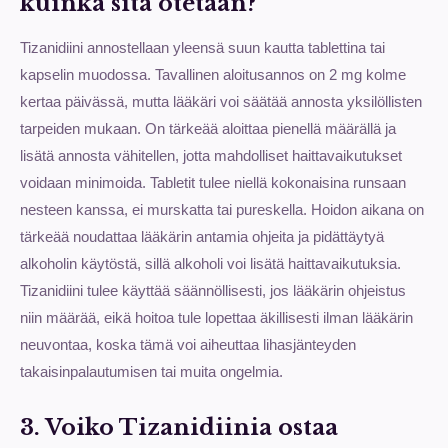
kuinka sitä otetaan?
Tizanidiini annostellaan yleensä suun kautta tablettina tai
kapselin muodossa. Tavallinen aloitusannos on 2 mg kolme
kertaa päivässä, mutta lääkäri voi säätää annosta yksilöllisten
tarpeiden mukaan. On tärkeää aloittaa pienellä määrällä ja
lisätä annosta vähitellen, jotta mahdolliset haittavaikutukset
voidaan minimoida. Tabletit tulee niellä kokonaisina runsaan
nesteen kanssa, ei murskatta tai pureskella. Hoidon aikana on
tärkeää noudattaa lääkärin antamia ohjeita ja pidättäytyä
alkoholin käytöstä, sillä alkoholi voi lisätä haittavaikutuksia.
Tizanidiini tulee käyttää säännöllisesti, jos lääkärin ohjeistus
niin määrää, eikä hoitoa tule lopettaa äkillisesti ilman lääkärin
neuvontaa, koska tämä voi aiheuttaa lihasjänteyden
takaisinpalautumisen tai muita ongelmia.
3. Voiko Tizanidiinia ostaa