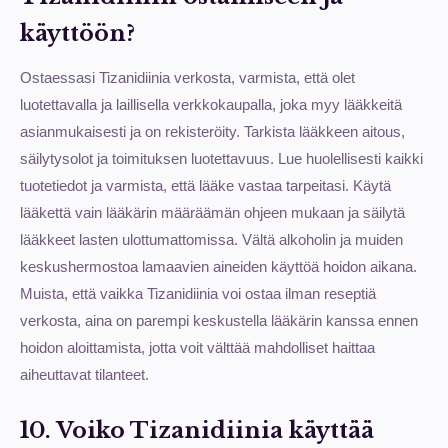
käyttöön?
Ostaessasi Tizanidiinia verkosta, varmista, että olet
luotettavalla ja laillisella verkkokaupalla, joka myy lääkkeitä
asianmukaisesti ja on rekisteröity. Tarkista lääkkeen aitous,
säilytysolot ja toimituksen luotettavuus. Lue huolellisesti kaikki
tuotetiedot ja varmista, että lääke vastaa tarpeitasi. Käytä
lääkettä vain lääkärin määräämän ohjeen mukaan ja säilytä
lääkkeet lasten ulottumattomissa. Vältä alkoholin ja muiden
keskushermostoa lamaavien aineiden käyttöä hoidon aikana.
Muista, että vaikka Tizanidiinia voi ostaa ilman reseptiä
verkosta, aina on parempi keskustella lääkärin kanssa ennen
hoidon aloittamista, jotta voit välttää mahdolliset haittaa
aiheuttavat tilanteet.
10. Voiko Tizanidiinia käyttää