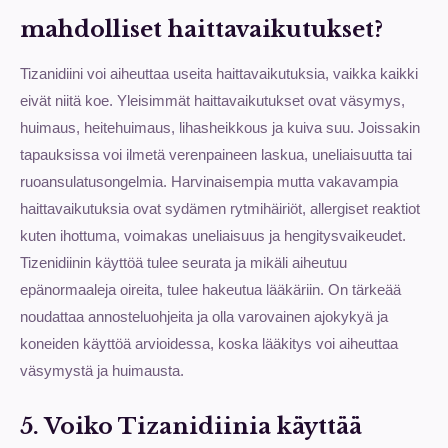
mahdolliset haittavaikutukset?
Tizanidiini voi aiheuttaa useita haittavaikutuksia, vaikka kaikki
eivät niitä koe. Yleisimmät haittavaikutukset ovat väsymys,
huimaus, heitehuimaus, lihasheikkous ja kuiva suu. Joissakin
tapauksissa voi ilmetä verenpaineen laskua, uneliaisuutta tai
ruoansulatusongelmia. Harvinaisempia mutta vakavampia
haittavaikutuksia ovat sydämen rytmihäiriöt, allergiset reaktiot
kuten ihottuma, voimakas uneliaisuus ja hengitysvaikeudet.
Tizenidiinin käyttöä tulee seurata ja mikäli aiheutuu
epänormaaleja oireita, tulee hakeutua lääkäriin. On tärkeää
noudattaa annosteluohjeita ja olla varovainen ajokykyä ja
koneiden käyttöä arvioidessa, koska lääkitys voi aiheuttaa
väsymystä ja huimausta.
5. Voiko Tizanidiinia käyttää