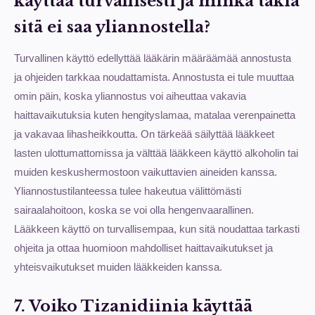
käyttää turvallisesti ja minkä takia
sitä ei saa yliannostella?
Turvallinen käyttö edellyttää lääkärin määräämää annostusta
ja ohjeiden tarkkaa noudattamista. Annostusta ei tule muuttaa
omin päin, koska yliannostus voi aiheuttaa vakavia
haittavaikutuksia kuten hengityslamaa, matalaa verenpainetta
ja vakavaa lihasheikkoutta. On tärkeää säilyttää lääkkeet
lasten ulottumattomissa ja välttää lääkkeen käyttö alkoholin tai
muiden keskushermostoon vaikuttavien aineiden kanssa.
Yliannostustilanteessa tulee hakeutua välittömästi
sairaalahoitoon, koska se voi olla hengenvaarallinen.
Lääkkeen käyttö on turvallisempaa, kun sitä noudattaa tarkasti
ohjeita ja ottaa huomioon mahdolliset haittavaikutukset ja
yhteisvaikutukset muiden lääkkeiden kanssa.
7. Voiko Tizanidiinia käyttää