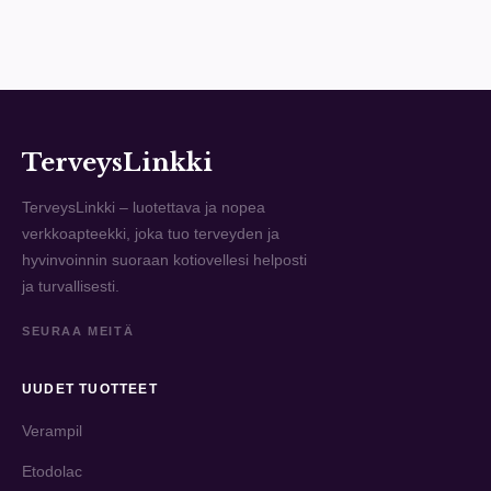
TerveysLinkki
TerveysLinkki – luotettava ja nopea
verkkoapteekki, joka tuo terveyden ja
hyvinvoinnin suoraan kotiovellesi helposti
ja turvallisesti.
SEURAA MEITÄ
UUDET TUOTTEET
Verampil
Etodolac