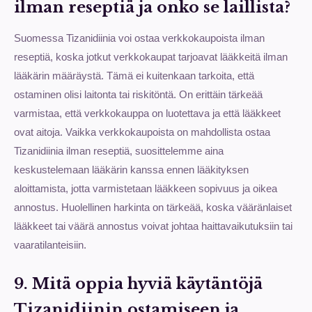
ilman reseptiä ja onko se laillista?
Suomessa Tizanidiinia voi ostaa verkkokaupoista ilman
reseptiä, koska jotkut verkkokaupat tarjoavat lääkkeitä ilman
lääkärin määräystä. Tämä ei kuitenkaan tarkoita, että
ostaminen olisi laitonta tai riskitöntä. On erittäin tärkeää
varmistaa, että verkkokauppa on luotettava ja että lääkkeet
ovat aitoja. Vaikka verkkokaupoista on mahdollista ostaa
Tizanidiinia ilman reseptiä, suosittelemme aina
keskustelemaan lääkärin kanssa ennen lääkityksen
aloittamista, jotta varmistetaan lääkkeen sopivuus ja oikea
annostus. Huolellinen harkinta on tärkeää, koska vääränlaiset
lääkkeet tai väärä annostus voivat johtaa haittavaikutuksiin tai
vaaratilanteisiin.
9. Mitä oppia hyviä käytäntöjä
Tizanidiinin ostamiseen ja