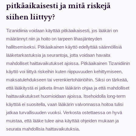
pitkäaikaisesti ja mitä riskejä
siihen liittyy?
Tizanidiinia voidaan käyttää pitkäaikaisesti, jos lääkäri on
määrännyt niin ja hoito on tarpeen lihasjänteyden
hallitsemiseksi. Pitkäaikainen käyttö edellyttää säännöllisiä
lääketarkastuksia ja seurantoja, jotta voidaan havaita
mahdolliset haittavaikutukset ajoissa. Pitkäaikainen Tizanidiinin
käyttö voi liittyä riskeihin kuten riippuvuuden kehittymiseen,
maksatulehdukseen tai verenkiertohäiriöihin. Siksi on tärkeää,
että lääkitystä ei jatketa ilman lääkärin ohjaa ja että mahdolliset
haittavaikutukset huomioidaan ajoissa. Itsehoidolla long-term
käyttöä ei suositella, vaan lääkärin valvonnassa hoitoa tulisi
jatkaa turvallisuuden vuoksi. Verkosta ostettaessa on hyvä
muistaa, että lääke tulee aina käyttää ohjeiden mukaan ja
seurata mahdollisia haittavaikutuksia.