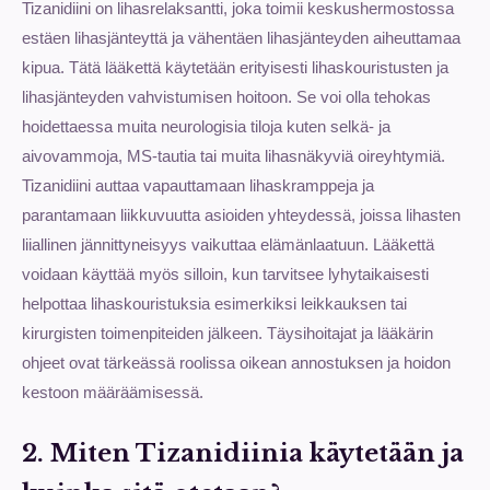
Tizanidiini on lihasrelaksantti, joka toimii keskushermostossa
estäen lihasjänteyttä ja vähentäen lihasjänteyden aiheuttamaa
kipua. Tätä lääkettä käytetään erityisesti lihaskouristusten ja
lihasjänteyden vahvistumisen hoitoon. Se voi olla tehokas
hoidettaessa muita neurologisia tiloja kuten selkä- ja
aivovammoja, MS-tautia tai muita lihasnäkyviä oireyhtymiä.
Tizanidiini auttaa vapauttamaan lihaskramppeja ja
parantamaan liikkuvuutta asioiden yhteydessä, joissa lihasten
liiallinen jännittyneisyys vaikuttaa elämänlaatuun. Lääkettä
voidaan käyttää myös silloin, kun tarvitsee lyhytaikaisesti
helpottaa lihaskouristuksia esimerkiksi leikkauksen tai
kirurgisten toimenpiteiden jälkeen. Täysihoitajat ja lääkärin
ohjeet ovat tärkeässä roolissa oikean annostuksen ja hoidon
kestoon määräämisessä.
2. Miten Tizanidiinia käytetään ja