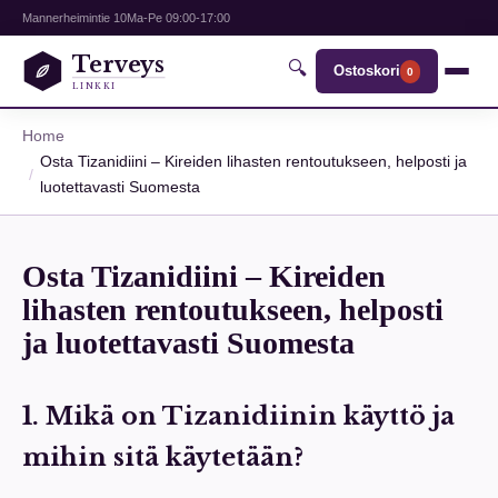
Mannerheimintie 10
Ma-Pe 09:00-17:00
Terveys
🔍
Ostoskori
0
LINKKI
Home
Osta Tizanidiini – Kireiden lihasten rentoutukseen, helposti ja
luotettavasti Suomesta
Osta Tizanidiini – Kireiden
lihasten rentoutukseen, helposti
ja luotettavasti Suomesta
1. Mikä on Tizanidiinin käyttö ja
mihin sitä käytetään?