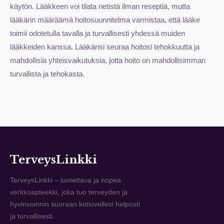
käytön. Lääkkeen voi tilata netistä ilman reseptiä, mutta
lääkärin määräämä hoitosuunnitelma varmistaa, että lääke
toimii odotetulla tavalla ja turvallisesti yhdessä muiden
lääkkeiden kanssa. Lääkärisi seuraa hoitosi tehokkuutta ja
mahdollisia yhteisvaikutuksia, jotta hoito on mahdollisimman
turvallista ja tehokasta.
TerveysLinkki
TerveysLinkki – luotettava ja nopea
verkkoapteekki, joka tuo terveyden ja
hyvinvoinnin suoraan kotiovellesi helposti
ja turvallisesti.