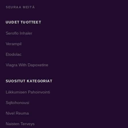
SEURAA MEITÄ
UUDET TUOTTEET
Seroflo Inhaler
Verampil
Etodolac
Viagra With Dapoxetine
SUOSITUT KATEGORIAT
Liikkumisen Pahoinvointi
Sqltohonousi
Nivel Reuma
Naisten Terveys