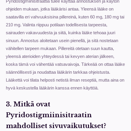
Pyridostigmiinisitraattia tulee käyttää annostuksen ja käytön
ohjeiden mukaan, jotka lääkärisi antaa. Yleensä lääke on
saatavilla eri vahvuuksisina pillereinä, kuten 60 mg, 180 mg tai
210 mg. Valinta riippuu potilaan todellisesta tarpeesta,
sairauden vakavuudesta ja siitä, kuinka lääke tehoaa juuri
sinuun. Annostus aloitetaan usein pienellä, ja sitä nostetaan
vähitellen tarpeen mukaan. Pillereitä otetaan suun kautta,
yleensä aterioiden yhteydessä tai kevyen aterian jälkeen,
koska tämä voi vähentää vatsavaivoja. Tärkeää on ottaa lääke
säännöllisesti ja noudattaa lääkärin tarkkaa ohjeistusta.
Lääkettä voi tilata helposti netistä ilman reseptiä, mutta aina on
hyvä keskustella lääkärin kanssa ennen käyttöä.
3. Mitkä ovat
Pyridostigmiinisitraatin
mahdolliset sivuvaikutukset?