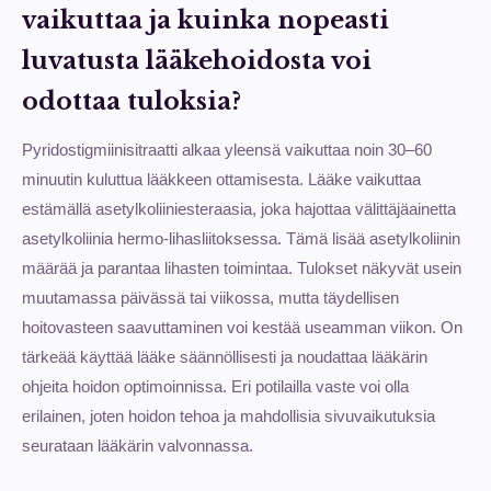
vaikuttaa ja kuinka nopeasti
luvatusta lääkehoidosta voi
odottaa tuloksia?
Pyridostigmiinisitraatti alkaa yleensä vaikuttaa noin 30–60
minuutin kuluttua lääkkeen ottamisesta. Lääke vaikuttaa
estämällä asetylkoliiniesteraasia, joka hajottaa välittäjäainetta
asetylkoliinia hermo-lihasliitoksessa. Tämä lisää asetylkoliinin
määrää ja parantaa lihasten toimintaa. Tulokset näkyvät usein
muutamassa päivässä tai viikossa, mutta täydellisen
hoitovasteen saavuttaminen voi kestää useamman viikon. On
tärkeää käyttää lääke säännöllisesti ja noudattaa lääkärin
ohjeita hoidon optimoinnissa. Eri potilailla vaste voi olla
erilainen, joten hoidon tehoa ja mahdollisia sivuvaikutuksia
seurataan lääkärin valvonnassa.