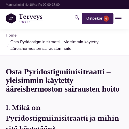
Mannerheimintie 10
Ma-Pe 09:00-17:00
Terveys
🔍
Ostoskori
0
LINKKI
Home
Osta Pyridostigmiinisitraatti – yleisimmin käytetty
ääreishermoston sairausten hoito
Osta Pyridostigmiinisitraatti –
yleisimmin käytetty
ääreishermoston sairausten hoito
1. Mikä on
Pyridostigmiinisitraatti ja mihin