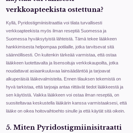
verkkoapteekista ostettuna?
Kyllä, Pyridostigmiinisitraattia voi tilata turvallisesti
verkkoapteekista myös ilman reseptiä Suomessa ja
Suomessa hyväksytyistä lähteistä. Tämä tekee lääkkeen
hankkimisesta helpompaa potilaille, jotka tarvitsevat sitä
säännöllisesti. On kuitenkin tärkeää varmistaa, että ostaa
lääkkeen luotettavalta ja lisensoituja verkkokaupoilta, jotka
noudattavat asiaankuuluvaa lainsäädäntöä ja tarjoavat
alkuperäisiä lääkevalmisteita. Ennen tilauksen tekemistä on
hyvä tarkistaa, että tarjoaja antaa riittävät tiedot lääkkeestä ja
sen käytöstä. Vaikka lääkkeen voi ostaa ilman reseptiä, on
suositeltavaa keskustella lääkärin kanssa varmistaaksesi, että
lääke on oikea hoitovaihtoehto sinulle ja että käytät sitä oikein.
5. Miten Pyridostigmiinisitraatti