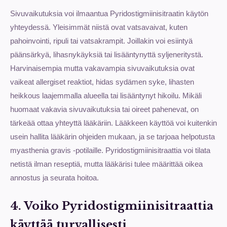
Sivuvaikutuksia voi ilmaantua Pyridostigmiinisitraatin käytön
yhteydessä. Yleisimmät niistä ovat vatsavaivat, kuten
pahoinvointi, ripuli tai vatsakrampit. Joillakin voi esiintyä
päänsärkyä, lihasnykäyksiä tai lisääntynyttä syljeneritystä.
Harvinaisempia mutta vakavampia sivuvaikutuksia ovat
vaikeat allergiset reaktiot, hidas sydämen syke, lihasten
heikkous laajemmalla alueella tai lisääntynyt hikoilu. Mikäli
huomaat vakavia sivuvaikutuksia tai oireet pahenevat, on
tärkeää ottaa yhteyttä lääkäriin. Lääkkeen käyttöä voi kuitenkin
usein hallita lääkärin ohjeiden mukaan, ja se tarjoaa helpotusta
myasthenia gravis -potilaille. Pyridostigmiinisitraattia voi tilata
netistä ilman reseptiä, mutta lääkärisi tulee määrittää oikea
annostus ja seurata hoitoa.
4. Voiko Pyridostigmiinisitraattia
käyttää turvallisesti