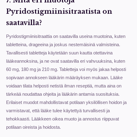
7. Mitä eri muotoja
Pyridostigmiinisitraatista on
saatavilla?
Pyridostigmiinisitraattia on saatavilla useina muotoina, kuten
tabletteina, drageeina ja joskus nestemäisinä valmisteina.
Tavallisesti tabletteja käytetään suun kautta otettavina
lääkeannoksina, ja ne ovat saatavilla eri vahvuuksina, kuten
60 mg, 180 mg ja 210 mg. Tabletteja voi myös jakaa helposti
sopivaan annokseen lääkärin määräyksen mukaan. Lääke
voidaan tilata helposti netistä ilman reseptiä, mutta aina on
tärkeää noudattaa ohjeita ja lääkärin antamia suosituksia.
Erilaiset muodot mahdollistavat potilaan yksilöllisen hoidon ja
varmistavat, että lääke tulee käytettyä turvallisesti ja
tehokkaasti. Lääkkeen oikea muoto ja annostus riippuvat
potilaan oireista ja hoidosta.