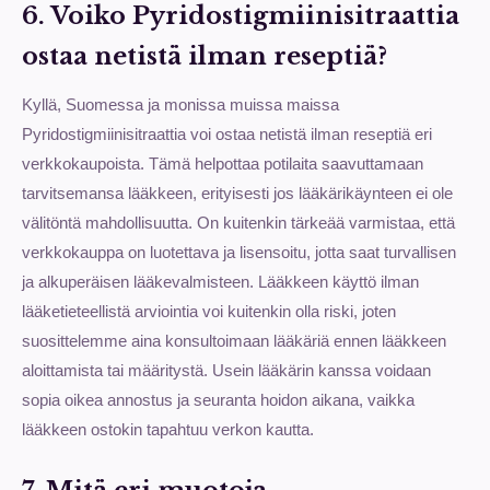
6. Voiko Pyridostigmiinisitraattia
ostaa netistä ilman reseptiä?
Kyllä, Suomessa ja monissa muissa maissa
Pyridostigmiinisitraattia voi ostaa netistä ilman reseptiä eri
verkkokaupoista. Tämä helpottaa potilaita saavuttamaan
tarvitsemansa lääkkeen, erityisesti jos lääkärikäynteen ei ole
välitöntä mahdollisuutta. On kuitenkin tärkeää varmistaa, että
verkkokauppa on luotettava ja lisensoitu, jotta saat turvallisen
ja alkuperäisen lääkevalmisteen. Lääkkeen käyttö ilman
lääketieteellistä arviointia voi kuitenkin olla riski, joten
suosittelemme aina konsultoimaan lääkäriä ennen lääkkeen
aloittamista tai määritystä. Usein lääkärin kanssa voidaan
sopia oikea annostus ja seuranta hoidon aikana, vaikka
lääkkeen ostokin tapahtuu verkon kautta.