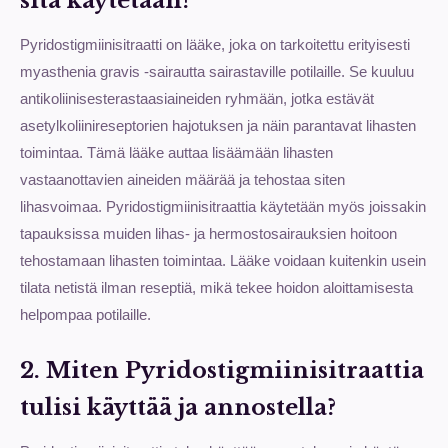
sitä käytetään?
Pyridostigmiinisitraatti on lääke, joka on tarkoitettu erityisesti
myasthenia gravis -sairautta sairastaville potilaille. Se kuuluu
antikoliinisesterastaasiaineiden ryhmään, jotka estävät
asetylkoliinireseptorien hajotuksen ja näin parantavat lihasten
toimintaa. Tämä lääke auttaa lisäämään lihasten
vastaanottavien aineiden määrää ja tehostaa siten
lihasvoimaa. Pyridostigmiinisitraattia käytetään myös joissakin
tapauksissa muiden lihas- ja hermostosairauksien hoitoon
tehostamaan lihasten toimintaa. Lääke voidaan kuitenkin usein
tilata netistä ilman reseptiä, mikä tekee hoidon aloittamisesta
helpompaa potilaille.
2. Miten Pyridostigmiinisitraattia
tulisi käyttää ja annostella?