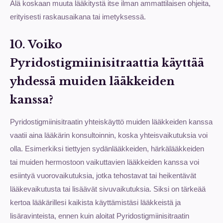
Älä koskaan muuta lääkitystä itse ilman ammattilaisen ohjeita,
erityisesti raskausaikana tai imetyksessä.
10. Voiko
Pyridostigmiinisitraattia käyttää
yhdessä muiden lääkkeiden
kanssa?
Pyridostigmiinisitraatin yhteiskäyttö muiden lääkkeiden kanssa
vaatii aina lääkärin konsultoinnin, koska yhteisvaikutuksia voi
olla. Esimerkiksi tiettyjen sydänlääkkeiden, härkälääkkeiden
tai muiden hermostoon vaikuttavien lääkkeiden kanssa voi
esiintyä vuorovaikutuksia, jotka tehostavat tai heikentävät
lääkevaikutusta tai lisäävät sivuvaikutuksia. Siksi on tärkeää
kertoa lääkärillesi kaikista käyttämistäsi lääkkeistä ja
lisäravinteista, ennen kuin aloitat Pyridostigmiinisitraatin