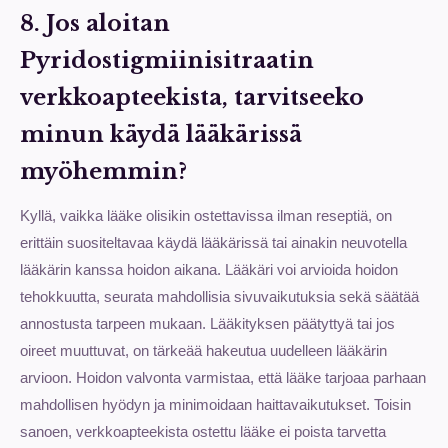
8. Jos aloitan
Pyridostigmiinisitraatin
verkkoapteekista, tarvitseeko
minun käydä lääkärissä
myöhemmin?
Kyllä, vaikka lääke olisikin ostettavissa ilman reseptiä, on
erittäin suositeltavaa käydä lääkärissä tai ainakin neuvotella
lääkärin kanssa hoidon aikana. Lääkäri voi arvioida hoidon
tehokkuutta, seurata mahdollisia sivuvaikutuksia sekä säätää
annostusta tarpeen mukaan. Lääkityksen päätyttyä tai jos
oireet muuttuvat, on tärkeää hakeutua uudelleen lääkärin
arvioon. Hoidon valvonta varmistaa, että lääke tarjoaa parhaan
mahdollisen hyödyn ja minimoidaan haittavaikutukset. Toisin
sanoen, verkkoapteekista ostettu lääke ei poista tarvetta