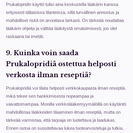
Prukalopridin käyttö tulisi aina keskustella lääkärin kanssa
erityisesti tällaisissa tilanteissa, sillä turvallinen annostus ja
mahdolliset riskit on arvioitava tarkasti. On tärkeää noudattaa
lääkärin ohjeita ja välttää lääkitystä omatoimisesti, jos olet
raskaana tai imetät.
9. Kuinka voin saada
Prukalopridiä ostettua helposti
verkosta ilman reseptiä?
Prukalopridiä voi tilata helposti verkkokaupasta ilman reseptiä,
mikä tekee sen hankkimisesta nopeampaa ja
vaivattomampaa. Monilla verkkolääkemyymälöillä on käytäntö
mahdollistaa lääkkeiden tilaaminen ilman reseptiä, mutta on
tärkeää varmistaa, että tarjoaja on luotettava ja laadukas.
Ennen ostoa on suositeltavaa lukea tuotearvosteluja ja tutkia,