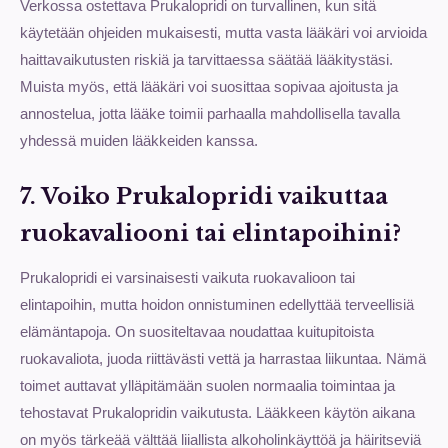
Verkossa ostettava Prukalopridi on turvallinen, kun sitä
käytetään ohjeiden mukaisesti, mutta vasta lääkäri voi arvioida
haittavaikutusten riskiä ja tarvittaessa säätää lääkitystäsi.
Muista myös, että lääkäri voi suosittaa sopivaa ajoitusta ja
annostelua, jotta lääke toimii parhaalla mahdollisella tavalla
yhdessä muiden lääkkeiden kanssa.
7. Voiko Prukalopridi vaikuttaa
ruokavaliooni tai elintapoihini?
Prukalopridi ei varsinaisesti vaikuta ruokavalioon tai
elintapoihin, mutta hoidon onnistuminen edellyttää terveellisiä
elämäntapoja. On suositeltavaa noudattaa kuitupitoista
ruokavaliota, juoda riittävästi vettä ja harrastaa liikuntaa. Nämä
toimet auttavat ylläpitämään suolen normaalia toimintaa ja
tehostavat Prukalopridin vaikutusta. Lääkkeen käytön aikana
on myös tärkeää välttää liiallista alkoholinkäyttöä ja häiritseviä