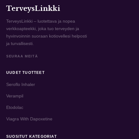
TerveysLinkki
TerveysLinkki – luotettava ja nopea
verkkoapteekki, joka tuo terveyden ja
hyvinvoinnin suoraan kotiovellesi helposti
ja turvallisesti.
SEURAA MEITÄ
UUDET TUOTTEET
Seroflo Inhaler
Verampil
Etodolac
Viagra With Dapoxetine
SUOSITUT KATEGORIAT