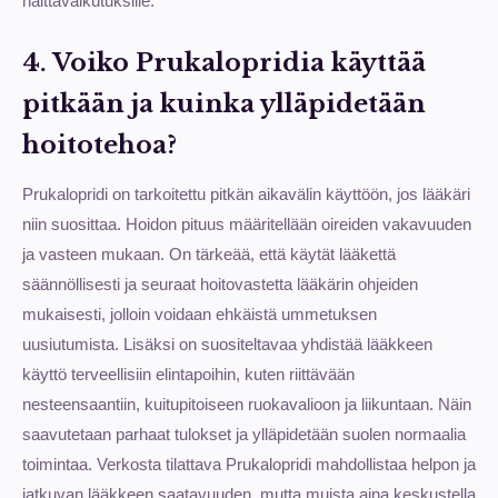
haittavaikutuksille.
4. Voiko Prukalopridia käyttää
pitkään ja kuinka ylläpidetään
hoitotehoa?
Prukalopridi on tarkoitettu pitkän aikavälin käyttöön, jos lääkäri
niin suosittaa. Hoidon pituus määritellään oireiden vakavuuden
ja vasteen mukaan. On tärkeää, että käytät lääkettä
säännöllisesti ja seuraat hoitovastetta lääkärin ohjeiden
mukaisesti, jolloin voidaan ehkäistä ummetuksen
uusiutumista. Lisäksi on suositeltavaa yhdistää lääkkeen
käyttö terveellisiin elintapoihin, kuten riittävään
nesteensaantiin, kuitupitoiseen ruokavalioon ja liikuntaan. Näin
saavutetaan parhaat tulokset ja ylläpidetään suolen normaalia
toimintaa. Verkosta tilattava Prukalopridi mahdollistaa helpon ja
jatkuvan lääkkeen saatavuuden, mutta muista aina keskustella