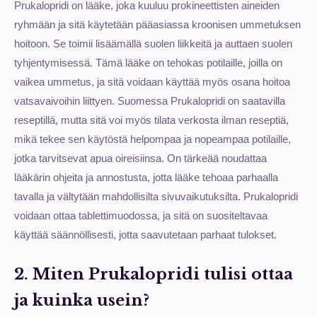
Prukalopridi on lääke, joka kuuluu prokineettisten aineiden
ryhmään ja sitä käytetään pääasiassa kroonisen ummetuksen
hoitoon. Se toimii lisäämällä suolen liikkeitä ja auttaen suolen
tyhjentymisessä. Tämä lääke on tehokas potilaille, joilla on
vaikea ummetus, ja sitä voidaan käyttää myös osana hoitoa
vatsavaivoihin liittyen. Suomessa Prukalopridi on saatavilla
reseptillä, mutta sitä voi myös tilata verkosta ilman reseptiä,
mikä tekee sen käytöstä helpompaa ja nopeampaa potilaille,
jotka tarvitsevat apua oireisiinsa. On tärkeää noudattaa
lääkärin ohjeita ja annostusta, jotta lääke tehoaa parhaalla
tavalla ja vältytään mahdollisilta sivuvaikutuksilta. Prukalopridi
voidaan ottaa tablettimuodossa, ja sitä on suositeltavaa
käyttää säännöllisesti, jotta saavutetaan parhaat tulokset.
2. Miten Prukalopridi tulisi ottaa
ja kuinka usein?