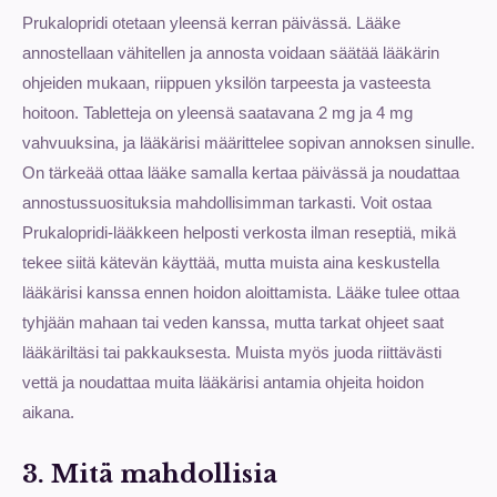
Prukalopridi otetaan yleensä kerran päivässä. Lääke
annostellaan vähitellen ja annosta voidaan säätää lääkärin
ohjeiden mukaan, riippuen yksilön tarpeesta ja vasteesta
hoitoon. Tabletteja on yleensä saatavana 2 mg ja 4 mg
vahvuuksina, ja lääkärisi määrittelee sopivan annoksen sinulle.
On tärkeää ottaa lääke samalla kertaa päivässä ja noudattaa
annostussuosituksia mahdollisimman tarkasti. Voit ostaa
Prukalopridi-lääkkeen helposti verkosta ilman reseptiä, mikä
tekee siitä kätevän käyttää, mutta muista aina keskustella
lääkärisi kanssa ennen hoidon aloittamista. Lääke tulee ottaa
tyhjään mahaan tai veden kanssa, mutta tarkat ohjeet saat
lääkäriltäsi tai pakkauksesta. Muista myös juoda riittävästi
vettä ja noudattaa muita lääkärisi antamia ohjeita hoidon
aikana.
3. Mitä mahdollisia