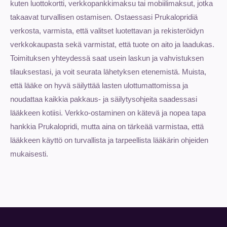
kuten luottokortti, verkkopankkimaksu tai mobiilimaksut, jotka
takaavat turvallisen ostamisen. Ostaessasi Prukalopridiä
verkosta, varmista, että valitset luotettavan ja rekisteröidyn
verkkokaupasta sekä varmistat, että tuote on aito ja laadukas.
Toimituksen yhteydessä saat usein laskun ja vahvistuksen
tilauksestasi, ja voit seurata lähetyksen etenemistä. Muista,
että lääke on hyvä säilyttää lasten ulottumattomissa ja
noudattaa kaikkia pakkaus- ja säilytysohjeita saadessasi
lääkkeen kotiisi. Verkko-ostaminen on kätevä ja nopea tapa
hankkia Prukalopridi, mutta aina on tärkeää varmistaa, että
lääkkeen käyttö on turvallista ja tarpeellista lääkärin ohjeiden
mukaisesti.