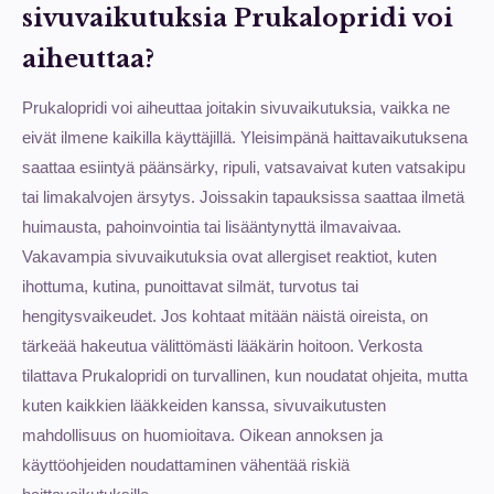
sivuvaikutuksia Prukalopridi voi
aiheuttaa?
Prukalopridi voi aiheuttaa joitakin sivuvaikutuksia, vaikka ne
eivät ilmene kaikilla käyttäjillä. Yleisimpänä haittavaikutuksena
saattaa esiintyä päänsärky, ripuli, vatsavaivat kuten vatsakipu
tai limakalvojen ärsytys. Joissakin tapauksissa saattaa ilmetä
huimausta, pahoinvointia tai lisääntynyttä ilmavaivaa.
Vakavampia sivuvaikutuksia ovat allergiset reaktiot, kuten
ihottuma, kutina, punoittavat silmät, turvotus tai
hengitysvaikeudet. Jos kohtaat mitään näistä oireista, on
tärkeää hakeutua välittömästi lääkärin hoitoon. Verkosta
tilattava Prukalopridi on turvallinen, kun noudatat ohjeita, mutta
kuten kaikkien lääkkeiden kanssa, sivuvaikutusten
mahdollisuus on huomioitava. Oikean annoksen ja
käyttöohjeiden noudattaminen vähentää riskiä