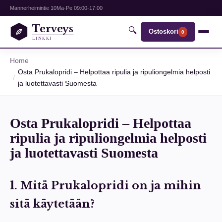
Mannerheimintie 10
Ma-Pe 09:00-17:00
Terveys
🔍
Ostoskori
0
LINKKI
Home
Osta Prukalopridi – Helpottaa ripulia ja ripuliongelmia helposti
ja luotettavasti Suomesta
Osta Prukalopridi – Helpottaa
ripulia ja ripuliongelmia helposti
ja luotettavasti Suomesta
1. Mitä Prukalopridi on ja mihin
sitä käytetään?