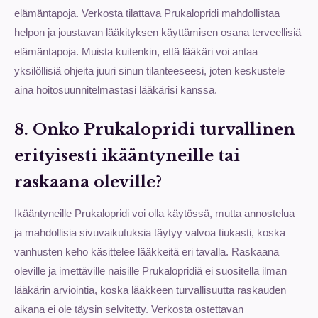
elämäntapoja. Verkosta tilattava Prukalopridi mahdollistaa
helpon ja joustavan lääkityksen käyttämisen osana terveellisiä
elämäntapoja. Muista kuitenkin, että lääkäri voi antaa
yksilöllisiä ohjeita juuri sinun tilanteeseesi, joten keskustele
aina hoitosuunnitelmastasi lääkärisi kanssa.
8. Onko Prukalopridi turvallinen
erityisesti ikääntyneille tai
raskaana oleville?
Ikääntyneille Prukalopridi voi olla käytössä, mutta annostelua
ja mahdollisia sivuvaikutuksia täytyy valvoa tiukasti, koska
vanhusten keho käsittelee lääkkeitä eri tavalla. Raskaana
oleville ja imettäville naisille Prukalopridiä ei suositella ilman
lääkärin arviointia, koska lääkkeen turvallisuutta raskauden
aikana ei ole täysin selvitetty. Verkosta ostettavan