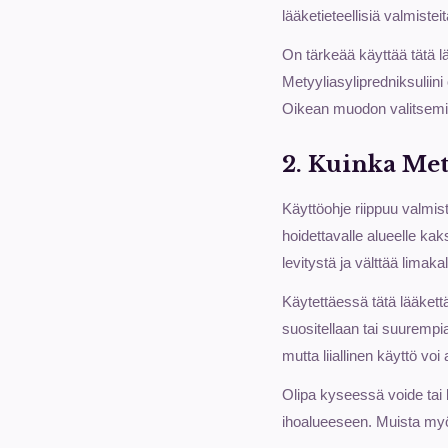
lääketieteellisiä valmiste
On tärkeää käyttää tätä lä
Metyyliasylipredniksuliini 
Oikean muodon valitsemin
2. Kuinka Met
Käyttöohje riippuu valmis
hoidettavalle alueelle kak
levitystä ja välttää limaka
Käytettäessä tätä lääkett
suositellaan tai suurempi
mutta liiallinen käyttö vo
Olipa kyseessä voide tai
ihoalueeseen. Muista myös