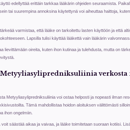
yttö edellyttää erittäin tarkkaa lääkärin ohjeiden seuraamista. Paikall
usein tai suurempina annoksina käytettynä voi aiheuttaa haittoja, kute
.
ärkeää varmistaa, että lääke on tarkoitettu lasten käyttöön ja että alt
itokohteeseen. Lapsilla tulisi käyttää lääkettä vain lääkärin valvonna
a lievittämään oireita, kuten ihon kutinaa ja tulehdusta, mutta on tär
levitystä.
a Metyyliasylipredniksuliinia verkosta
a Metyyliasylipredniksuliinia voi ostaa helposti ja nopeasti ilman re
isivustoilta. Tämä mahdollistaa hoidon aloituksen välittömästi silloin
toa ihon ongelmiin.
voit säästää aikaa ja vaivaa, ja lääke toimitetaan suoraan kotiisi. Li