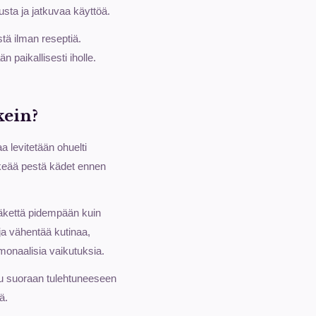
usta ja jatkuvaa käyttöä.
stä ilman reseptiä.
n paikallisesti iholle.
kein?
a levitetään ohuelti
ärkeää pestä kädet ennen
lääkettä pidempään kuin
ja vähentää kutinaa,
rmonaalisia vaikutuksia.
uu suoraan tulehtuneeseen
ä.