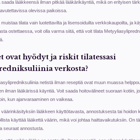
 saada lääkkeensä ilman pitkää lääkärikäyntiä, mikä on erityisen tärke
saavutettavissa olevissa paikoissa.
uistaa tilata vain luotettavilta ja lisensoiduilta verkkokaupoilta, ja k
ta ostettaessa, voit olla varma siitä, että voit tilata Metyyliasylipredni
ä.
 ovat hyödyt ja riskit tilatessasi
redniksuliinia verkosta?
iasylipredniksuliinia netistä ilman reseptiä ovat muun muassa helppo
 ilman lääkärissä käyntiä. Voit saada hoitovälineet suoraan kotiin, jo
illoin, kun ajanvaraaminen on vaikeaa.
iin väärinkäsityksiin lääkkeen käyttötavasta, annostuksesta tai hoidon 
ista käyttää lääkettä väärin, mikä voi johtaa haittavaikutuksiin. On tä
 ja seuraat annostusta.