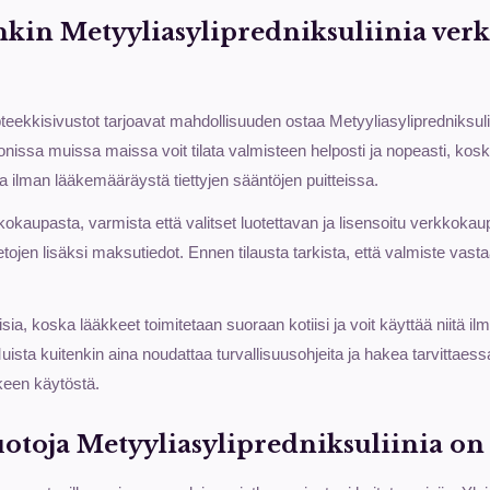
ankin Metyyliasylipredniksuliinia ver
eekkisivustot tarjoavat mahdollisuuden ostaa Metyyliasylipredniksuli
nissa muissa maissa voit tilata valmisteen helposti ja nopeasti, kos
kkia ilman lääkemääräystä tiettyjen sääntöjen puitteissa.
okaupasta, varmista että valitset luotettavan ja lisensoitu verkkokau
ietojen lisäksi maksutiedot. Ennen tilausta tarkista, että valmiste vasta
llisia, koska lääkkeet toimitetaan suoraan kotiisi ja voit käyttää niitä 
Muista kuitenkin aina noudattaa turvallisuusohjeita ja hakea tarvittaess
kkeen käytöstä.
otoja Metyyliasylipredniksuliinia on s