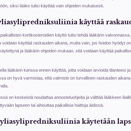
töön, siksi lääke tulisi käyttää vain ohjeiden mukaisesti.
yliasylipredniksuliinia käyttää raska
kallisten kortikosteroidien käyttö tulisi tehdä lääkärin valvonnassa. 
ia voidaan käyttää raskauden aikana, mutta vain, jos hoidon hyödyt 
 käytettynä ja lääkärin ohjeiden mukaan, sitä voidaan käyttää paikalli
la lääkärin kanssa ennen käyttöä, jotta voidaan arvioida tilanteesi ja 
a on hyvä varmistaa, että valmiste on turvallinen raskauden aikana ja
alla.
ä on keskeistä noudattaa annosteluohjeita ja välttää lääkkeen liialli
ittyvään lapseen tai aiheuttaa paikallisia haittoja äidissä.
liasylipredniksuliinia käytetään lapsi