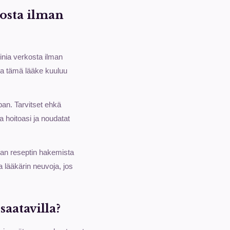
kosta ilman
inia verkosta ilman
ka tämä lääke kuuluu
pan. Tarvitset ehkä
a hoitoasi ja noudatat
ilman reseptin hakemista
a lääkärin neuvoja, jos
aatavilla?