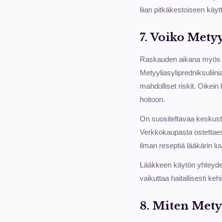
liian pitkäkestoiseen käyt
7. Voiko Mety
Raskauden aikana myös pai
Metyyliasylipredniksuliin
mahdolliset riskit. Oikein
hoitoon.
On suositeltavaa keskustel
Verkkokaupasta ostettaess
ilman reseptiä lääkärin luv
Lääkkeen käytön yhteydess
vaikuttaa haitallisesti keh
8. Miten Metyy