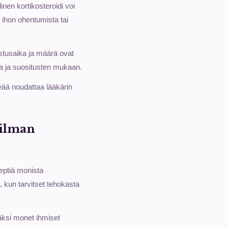
inen kortikosteroidi voi
n ihon ohentumista tai
istusaika ja määrä ovat
ssa ja suositusten mukaan.
keää noudattaa lääkärin
 ilman
septiä monista
, kun tarvitset tehokasta
säksi monet ihmiset