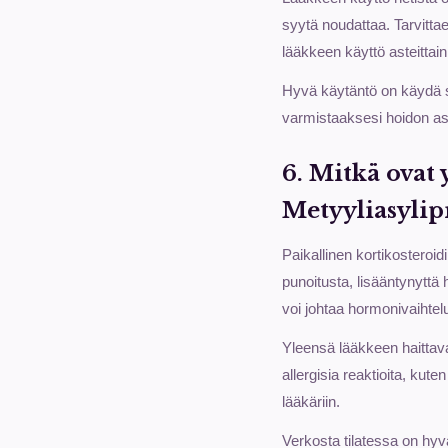
syytä noudattaa. Tarvittae
lääkkeen käyttö asteittain
Hyvä käytäntö on käydä sä
varmistaaksesi hoidon as
6. Mitkä ovat
Metyyliasylip
Paikallinen kortikosteroid
punoitusta, lisääntynyttä
voi johtaa hormonivaihtelu
Yleensä lääkkeen haittavai
allergisia reaktioita, kute
lääkäriin.
Verkosta tilatessa on hyv