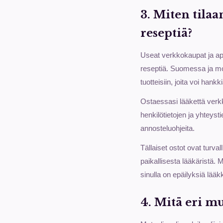
3. Miten tila
reseptiä?
Useat verkkokaupat ja apt
reseptiä. Suomessa ja mo
tuotteisiin, joita voi han
Ostaessasi lääkettä verkk
henkilötietojen ja yhteyst
annosteluohjeita.
Tällaiset ostot ovat turva
paikallisesta lääkäristä. 
sinulla on epäilyksiä lää
4. Mitä eri mu