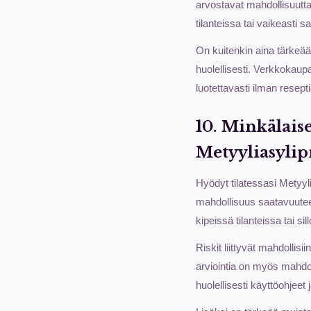
arvostavat mahdollisuutta
tilanteissa tai vaikeasti 
On kuitenkin aina tärkeää m
huolellisesti. Verkkokaupas
luotettavasti ilman resepti
10. Minkälaiset
Metyyliasylip
Hyödyt tilatessasi Metyyl
mahdollisuus saatavuuteen
kipeissä tilanteissa tai s
Riskit liittyvät mahdollis
arviointia on myös mahdoll
huolellisesti käyttöohjeet