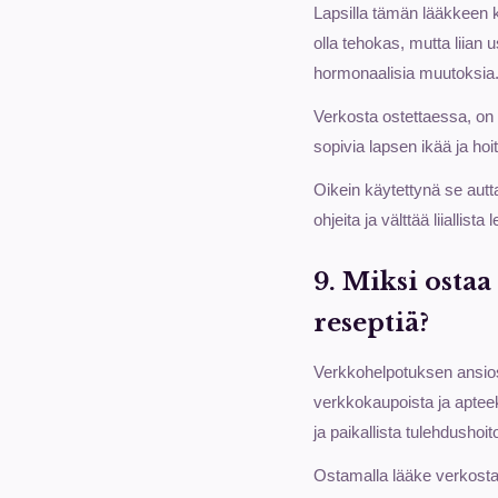
Lapsilla tämän lääkkeen kä
olla tehokas, mutta liian 
hormonaalisia muutoksia
Verkosta ostettaessa, on t
sopivia lapsen ikää ja ho
Oikein käytettynä se autta
ohjeita ja välttää liiallista 
9. Miksi osta
reseptiä?
Verkkohelpotuksen ansiost
verkkokaupoista ja apteekk
ja paikallista tulehdushoi
Ostamalla lääke verkosta 