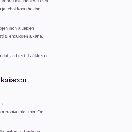
Yleisimmät muunnokset ovat
an ja tehokkaan hoidon
jojen ihon alueiden
ti tulehduksen aikana.
iedot ja ohjeet. Lääkkeen
ikaiseen
en
 hormonivaihteluihin. On
ta lääkärin ohjeita on