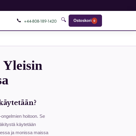
🔍
📞
Ostoskori
0
 Yleisin
sa
 käytetään?
ho-ongelmien hoitoon. Se
lääkitystä käytetään
omessa ja monissa maissa