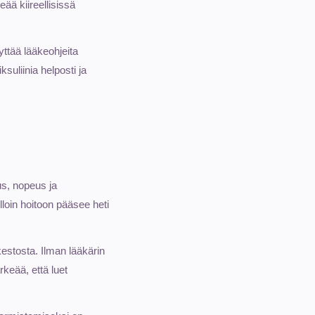
ää kiireellisissä
äyttää lääkeohjeita
ksuliinia helposti ja
us, nopeus ja
lloin hoitoon pääsee heti
kestosta. Ilman lääkärin
rkeää, että luet