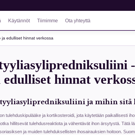
ä
Käytännöt
Tiimimme
Ota yhteyttä
ö ja edulliset hinnat verkossa
yliasylipredniksuliini -
 edulliset hinnat verkos
yyliasylipredniksuliini ja mihin sitä
 on tulehduskipulääke ja kortikosteroidi, jota käytetään paikallisesti i
, jotka hillitsevät tulehdusreaktiota ja vähentävät ihon ärsytystä. Tätä 
oriasiksen ja muiden tulehduksellisten ihosairauksien hoitoon. Su