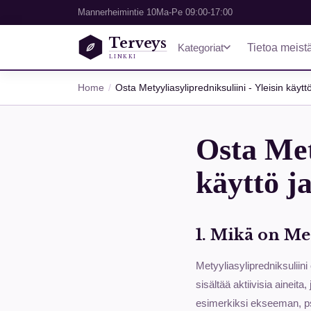
Mannerheimintie 10
Ma-Pe 09:00-17:00
Terveys
Kategoriat
Tietoa meist
LINKKI
Home
Osta Metyyliasylipredniksuliini - Yleisin käytt
Osta Mety
käyttö ja
1. Mikä on Met
Metyyliasylipredniksuliini
sisältää aktiivisia aineita
esimerkiksi ekseeman, ps