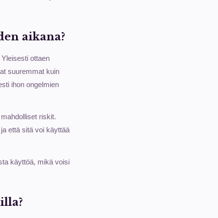
uden aikana?
Yleisesti ottaen
ovat suuremmat kuin
sesti ihon ongelmien
mahdolliset riskit.
 että sitä voi käyttää
sta käyttöä, mikä voisi
lla?