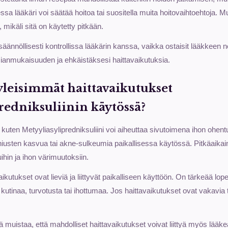
ssa lääkäri voi säätää hoitoa tai suositella muita hoitovaihtoehtoja. 
, mikäli sitä on käytetty pitkään.
ännöllisesti kontrollissa lääkärin kanssa, vaikka ostaisit lääkkeen ne
ianmukaisuuden ja ehkäistäksesi haittavaikutuksia.
 yleisimmät haittavaikutukset
redniksuliinin käytössä?
i kuten Metyyliasylipredniksuliini voi aiheuttaa sivutoimena ihon ohent
 hiusten kasvua tai akne-sulkeumia paikallisessa käytössä. Pitkäaikain
ihin ja ihon värimuutoksiin.
kutukset ovat lieviä ja liittyvät paikalliseen käyttöön. On tärkeää lop
n kutinaa, turvotusta tai ihottumaa. Jos haittavaikutukset ovat vakavia t
ä muistaa, että mahdolliset haittavaikutukset voivat liittyä myös lääk