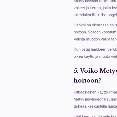
Metyyliasylipredniksuliin
voiteet ja kerma, jotka le
tulehduksellisiin iho-ongel
Lisäksi on olemassa tiivis
hoitoon. Voiteen koostum
Valinta muodon välillä t
Kun ostat lääkkeen verkko
oikea käyttö ja muoto vaik
5. Voiko Mety
hoitoon?
Pitkäaikainen käyttö ilman
Metyyliasylipredniksuliini
tärkeää keskustella lääkä
Lääkkeen käyttö netistä o