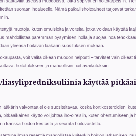
i on saatavilla useissa muodoissa, jotka sopivat eri hoitotarpeisiin. 
vitetään suoraan ihoalueelle. Nämä paikallishoitoaineet tarjoavat tark
miin.
tettyjä muotoja, kuten emulsioita ja voiteita, jotka voidaan käyttää laa
us mahdollistaa paremman pysymisen iholla ja suojaa ihoa tehokkaas
ehdään yleensä hoitavan lääkärin suosituksen mukaan.
kaupasta, voit valita oikean muodon helposti – tarvitset vain oikeat t
uttavat hoitotulokseen ja mahdollisiin haittavaikutuksiin.
yliasylipredniksuliinia käyttää pitkäa
 lääkärin valvontaa ei ole suositeltavaa, koska kortikosteroidien, kut
n, pitkäaikainen käyttö voi johtaa iho-oireisiin, kuten ohentumiseen ja
rin kanssa hoidon kestosta ja seurata hoitovastetta.
stettuna ilman reseptiä mahdollistaa kuitenkin hoidon jatkamisen, mut