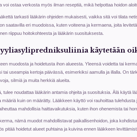
ita voi ostaa verkosta myös ilman reseptiä, mikä helpottaa hoidon aloit
äkettä tarkasti lääkärin ohjeiden mukaisesti, vaikka sitä voi tilata neti
on saatavilla eri muodoissa, kuten voiteena ja kermaena, joita levitetää
en riippuu hoitokohteesta ja lääkärin suosituksesta.
yyliasylipredniksuliinia käytetään oi
teen muodosta ja hoidetusta ihon alueesta. Yleensä voidetta tai kerma
si tai useampia kertoja päivässä, esimerkiksi aamulla ja illalla. On t
lvoja, silmiä ja muita herkkiä alueita.
ä, tulee noudattaa lääkärin antamia ohjeita ja suosituksia. Älä käytä 
a määriä kuin on määrätty. Lääkkeen käyttö voi rauhoittaa tulehdusta 
i aiheuttaa mahdollisia haittavaikutuksia, kuten ihon ohenemista tai ho
 kerma, nämä muodot mahdollistavat paikallisenhoidon, joka kohdist
 pitää hoidetut alueet puhtaina ja kuivina ennen lääkkeen levittämist