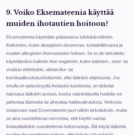
9. Voiko Eksemateenia käyttää
muiden ihotautien hoitoon?
Eksemateenia käytetään pääasiassa tulehduksellisten
ihottumien, kuten atooppisen ekseeman, kontaktiliimansa ja
muiden allergisten ihomuutosten hoitoon. Se ei ole tarkoitettu
käytettäväksi kaikkiin ihon ongelmiin, kuten bakteeri-, sieni- tai
viralisiin infektioihin, elintarvike- tai
kemikaalikosketusihottumiin, ellei lääkärin ohjeistusta. Jos
sinulla on epäselvyyttä ihotautisi luonteesta, on tärkeää
hakeutua lääkärin arvioon, koska vääränlaisella hoidolla voi
pahentaa tilannetta tai aiheuttaa haittavaikutuksia. Verkosta
ostaessasi saat Eksemateenin juuri näihin tarkoituksiin, mutta
on aina suositeltavaa varmistaa, että käyttö vastaa
ihotautilääkärin suosittelemia hoitomuotoja. Älä käytä lääkettä
muiden iho-ongelmien hoitoon, ellei lääkäri sitä määrää.