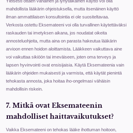
Yleisesti ottaen vähäinen ja lyhytaikainen käyttö voi olla
mahdollista lääkärin ohjeistuksella, mutta itsenäinen käyttö
ilman ammattilaisen konsultointia ei ole suositeltavaa.
Verkosta ostettu Eksemateeni voi olla turvallinen käytettäväksi
raskauden tai imetyksen aikana, jos noudatat oikeita
annosteluohjeita, mutta aina on parasta hakeutua lääkärin
arvioon ennen hoidon aloittamista. Lääkkeen vaikuttava aine
voi vaikuttaa sikiöön tai imeväiseen, joten oma terveys ja
lapsen hyvinvointi ovat ensisijaisia. Käytä Eksemateenia vain
lääkärin ohjeiden mukaisesti ja varmista, että käytät pienintä
tehokasta annosta, joka hoitaa iho-ongelmasi vähäisin
mahdollisin riskein.
7. Mitkä ovat Eksemateenin
mahdolliset haittavaikutukset?
Vaikka Eksemateeni on tehokas lääke ihottuman hoitoon,