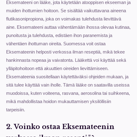
Eksemateeni on lääke, jota käytetään atooppisen ekseeman ja
muiden ihottumien hoitoon. Se sisältää vaikuttavana aineena
flutikasonipropiona, joka on voimakas tulehdusta lievittävä
aine. Eksemateeni auttaa vähentämään ihossa olevaa kutinaa,
punoitusta ja tulehdusta, edistäen ihon paranemista ja
vähentäen ihottuman oireita. Suomessa voit ostaa
Eksemateenin helposti verkossa ilman reseptiä, mikä tekee
hankinnasta nopeaa ja vaivatonta. Lääkettä voi käyttää sekä
ylläpitohoitoon että akuuttien oireiden lievittämiseen.
Eksemateenia suositellaan käytettäväksi ohjeiden mukaan, ja
sitä tulee käyttää vain iholle. Tämä lääke on saatavilla useissa
muodoissa, kuten voiteena, rasvana, aerosolina tai suihkeena,
mikä mahdollistaa hoidon mukauttamisen yksilöllisiin
tarpeisiin.
2. Voinko ostaa Eksemateenin