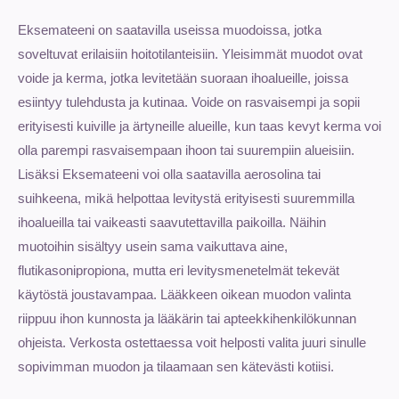
Eksemateeni on saatavilla useissa muodoissa, jotka
soveltuvat erilaisiin hoitotilanteisiin. Yleisimmät muodot ovat
voide ja kerma, jotka levitetään suoraan ihoalueille, joissa
esiintyy tulehdusta ja kutinaa. Voide on rasvaisempi ja sopii
erityisesti kuiville ja ärtyneille alueille, kun taas kevyt kerma voi
olla parempi rasvaisempaan ihoon tai suurempiin alueisiin.
Lisäksi Eksemateeni voi olla saatavilla aerosolina tai
suihkeena, mikä helpottaa levitystä erityisesti suuremmilla
ihoalueilla tai vaikeasti saavutettavilla paikoilla. Näihin
muotoihin sisältyy usein sama vaikuttava aine,
flutikasonipropiona, mutta eri levitysmenetelmät tekevät
käytöstä joustavampaa. Lääkkeen oikean muodon valinta
riippuu ihon kunnosta ja lääkärin tai apteekkihenkilökunnan
ohjeista. Verkosta ostettaessa voit helposti valita juuri sinulle
sopivimman muodon ja tilaamaan sen kätevästi kotiisi.