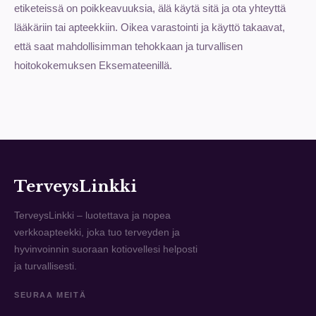
etiketeissä on poikkeavuuksia, älä käytä sitä ja ota yhteyttä
lääkäriin tai apteekkiin. Oikea varastointi ja käyttö takaavat,
että saat mahdollisimman tehokkaan ja turvallisen
hoitokokemuksen Eksemateenillä.
TerveysLinkki
TerveysLinkki – luotettava ja nopea
verkkoapteekki, joka tuo terveyden ja
hyvinvoinnin suoraan kotiovellesi helposti
ja turvallisesti.
SEURAA MEITÄ