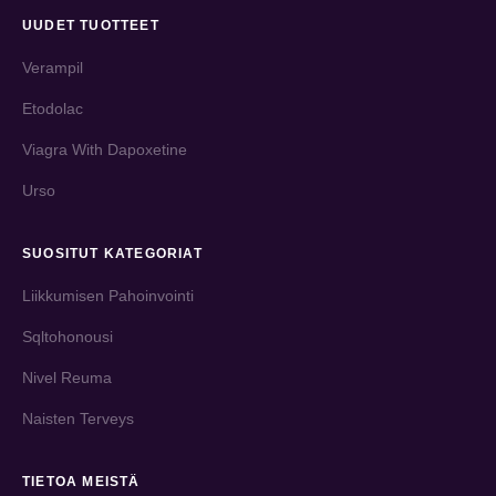
UUDET TUOTTEET
Verampil
Etodolac
Viagra With Dapoxetine
Urso
SUOSITUT KATEGORIAT
Liikkumisen Pahoinvointi
Sqltohonousi
Nivel Reuma
Naisten Terveys
TIETOA MEISTÄ