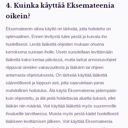
4. Kuinka käyttää Eksemateenia
oikein?
Eksemateenin oikea käyttö on tärkeää, jotta hoitoteho on
optimaalinen. Ennen levitystä tulee pestä ja kuivata iho
huolellisesti. Levitä lääkettä ohjeiden mukaan ohuena
kerroksena suoraan iholle. Usein suositellaan levittämään
lääkettä kaksi kertaa päivässä, mutta tarkat annostusohjeet
riippuvat oireiden vakavuudesta ja lääkärin tai ohjeen
antamasta ohjeistuksesta. On tärkeää käyttää lääkettä
säännöllisesti ja loppuun asti, jotta saavutetaan paras
mahdollinen hoitotulos. Älä käytä Eksemateenia pidempään
kuin ohjeistettu, ja älä peitä hoidettavaa aluetta tiukasti, ellet
lääkäri niin määrää. Voit käyttää lääkettä myös suuremmille
ihoalueille tarvittaessa. Muista myös pestä kädet huolellisesti
lääkkeen levittämisen jälkeen. Voit käyttää Eksemateenia