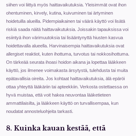
siihen voi liittyä myös haittavaikutuksia. Yleisimmät ovat ihon
ohentuminen, kirvely, kutina, kuivuminen tai ärtyminen
hoidetuilla alueilla. Pidempiaikainen tai väärä käyttö voi lisätä
riskiä saada näitä haittavaikutuksia. Joissakin tapauksissa voi
esiintyä ihon värimuutoksia tai lisääntynyttä hiusten kasvua
hoidettavalla alueella. Harvinaisempia haittavaikutuksia ovat
allergiset reaktiot, kuten ihottuma, turvotus tai nokkosihottuma.
On tärkeää seurata ihoasi hoidon aikana ja lopettaa lääkkeen
käyttö, jos ilmenee voimakasta ärsytystä, tulehdusta tai muita
epätavallisia oireita. Jos kohtaat haittavaikutuksia, älä epäröi
ottaa yhteyttä lääkäriin tai apteekkiin. Verkosta ostettaessa on
hyvä muistaa, että voit hakea neuvontaa lääketieteen
ammattilaisilta, ja lääkkeen käyttö on turvallisempaa, kun
noudatat annosteluohjeita tarkasti.
8. Kuinka kauan kestää, että