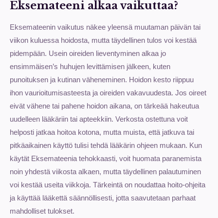
Eksemateeni alkaa vaikuttaa?
Eksemateenin vaikutus näkee yleensä muutaman päivän tai
viikon kuluessa hoidosta, mutta täydellinen tulos voi kestää
pidempään. Usein oireiden lieventyminen alkaa jo
ensimmäisen’s huhujen levittämisen jälkeen, kuten
punoituksen ja kutinan väheneminen. Hoidon kesto riippuu
ihon vaurioitumisasteesta ja oireiden vakavuudesta. Jos oireet
eivät vähene tai pahene hoidon aikana, on tärkeää hakeutua
uudelleen lääkäriin tai apteekkiin. Verkosta ostettuna voit
helposti jatkaa hoitoa kotona, mutta muista, että jatkuva tai
pitkäaikainen käyttö tulisi tehdä lääkärin ohjeen mukaan. Kun
käytät Eksemateenia tehokkaasti, voit huomata paranemista
noin yhdestä viikosta alkaen, mutta täydellinen palautuminen
voi kestää useita viikkoja. Tärkeintä on noudattaa hoito-ohjeita
ja käyttää lääkettä säännöllisesti, jotta saavutetaan parhaat
mahdolliset tulokset.