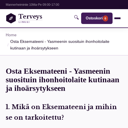
Mannerheimintie 10
Ma-Pe 09:00-17:00
Terveys
🔍
Ostoskori
0
LINKKI
Home
Osta Eksemateeni - Yasmeenin suosituin ihonhoitolaite
kutinaan ja ihoärsytykseen
Osta Eksemateeni - Yasmeenin
suosituin ihonhoitolaite kutinaan
ja ihoärsytykseen
1. Mikä on Eksemateeni ja mihin
se on tarkoitettu?