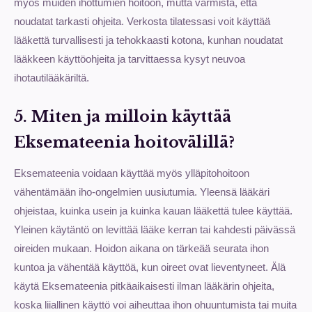
myös muiden ihottumien hoitoon, mutta varmista, että
noudatat tarkasti ohjeita. Verkosta tilatessasi voit käyttää
lääkettä turvallisesti ja tehokkaasti kotona, kunhan noudatat
lääkkeen käyttöohjeita ja tarvittaessa kysyt neuvoa
ihotautilääkäriltä.
5. Miten ja milloin käyttää
Eksemateenia hoitovälillä?
Eksemateenia voidaan käyttää myös ylläpitohoitoon
vähentämään iho-ongelmien uusiutumia. Yleensä lääkäri
ohjeistaa, kuinka usein ja kuinka kauan lääkettä tulee käyttää.
Yleinen käytäntö on levittää lääke kerran tai kahdesti päivässä
oireiden mukaan. Hoidon aikana on tärkeää seurata ihon
kuntoa ja vähentää käyttöä, kun oireet ovat lieventyneet. Älä
käytä Eksemateenia pitkäaikaisesti ilman lääkärin ohjeita,
koska liiallinen käyttö voi aiheuttaa ihon ohuuntumista tai muita