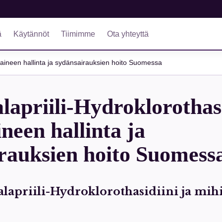
ä
Käytännöt
Tiimimme
Ota yhteyttä
npaineen hallinta ja sydänsairauksien hoito Suomessa
lapriili-Hydroklorothasi
neen hallinta ja
rauksien hoito Suomess
alapriili-Hydroklorothasidiini ja mihi