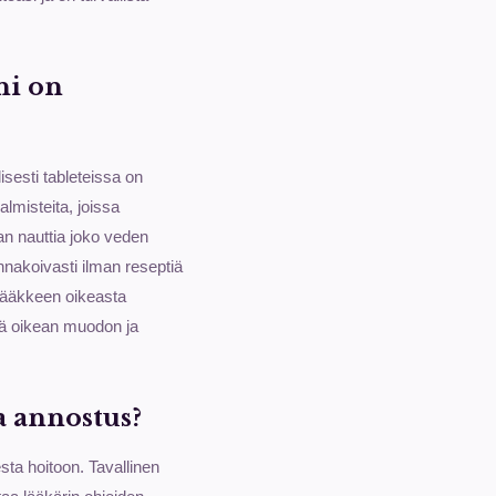
ni on
isesti tableteissa on
lmisteita, joissa
aan nauttia joko veden
nakoivasti ilman reseptiä
 lääkkeen oikeasta
ttä oikean muodon ja
a annostus?
ta hoitoon. Tavallinen