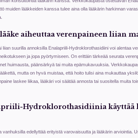
 ilman konsultointia lääkärin kanssa. Verkkokaupasta ostettavan Enalap
ttö muiden lääkkeiden kanssa tulee aina olla lääkärin harkinnan varas
a.
 lääke aiheuttaa verenpaineen liian m
i liian suurilla annoksilla Enalapriili-Hydroklorothasidiini voi alentaa v
eikotukseen ja jopa pyörtymiseen. On erittäin tärkeää seurata verenpa
s tunnet huimausta, päänsärkyä tai muita epämukavuuksia. Verkkokaupa
lääkettä, mutta on hyvä muistaa, että hoito tulisi aina mukauttaa yksilöll
aine laskee liikaa, lääkäri voi säätää annosta tai suositella muita to
priili-Hydroklorothasidiinia käyttää l
a vanhuksilla edellyttää erityistä varovaisuutta ja lääkärin arviointia. 