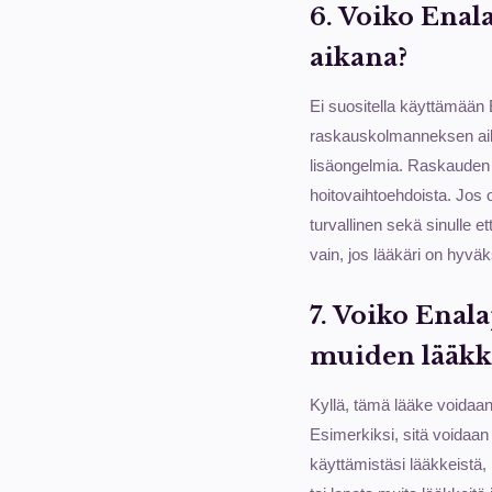
6. Voiko Enal
aikana?
Ei suositella käyttämään 
raskauskolmanneksen aika
lisäongelmia. Raskauden 
hoitovaihtoehdoista. Jos ol
turvallinen sekä sinulle e
vain, jos lääkäri on hyvä
7. Voiko Enal
muiden lääkk
Kyllä, tämä lääke voidaa
Esimerkiksi, sitä voidaan 
käyttämistäsi lääkkeistä, 