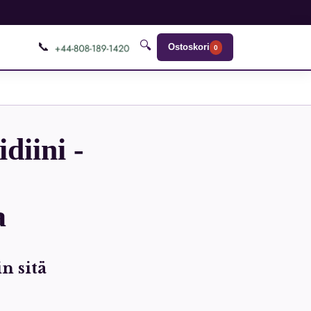
🔍
📞
Ostoskori
0
diini -
a
n sitä