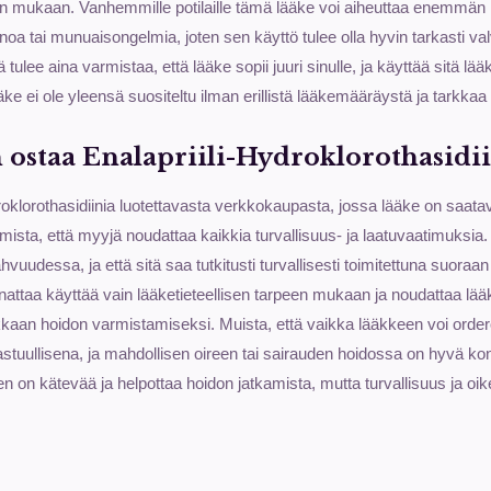
on mukaan. Vanhemmille potilaille tämä lääke voi aiheuttaa enemmän h
inoa tai munuaisongelmia, joten sen käyttö tulee olla hyvin tarkasti v
 tulee aina varmistaa, että lääke sopii juuri sinulle, ja käyttää sitä l
e ei ole yleensä suositeltu ilman erillistä lääkemääräystä ja tarkkaa l
n ostaa Enalapriili-Hydroklorothasidii
roklorothasidiinia luotettavasta verkkokaupasta, jossa lääke on saatavi
ista, että myyjä noudattaa kaikkia turvallisuus- ja laatuvaatimuksia.
udessa, ja että sitä saa tutkitusti turvallisesti toimitettuna suoraan k
nattaa käyttää vain lääketieteellisen tarpeen mukaan ja noudattaa lääk
hokkaan hoidon varmistamiseksi. Muista, että vaikka lääkkeen voi order
vastuullisena, ja mahdollisen oireen tai sairauden hoidossa on hyvä ko
on kätevää ja helpottaa hoidon jatkamista, mutta turvallisuus ja oik