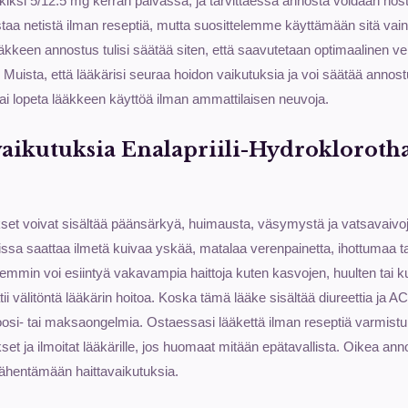
kiksi 5/12.5 mg kerran päivässä, ja tarvittaessa annosta voidaan nost
aa netistä ilman reseptiä, mutta suosittelemme käyttämään sitä va
kkeen annostus tulisi säätää siten, että saavutetaan optimaalinen v
Muista, että lääkärisi seuraa hoidon vaikutuksia ja voi säätää annos
i lopeta lääkkeen käyttöä ilman ammattilaisen neuvoja.
avaikutuksia Enalapriili-Hydroklorotha
set voivat sisältää päänsärkyä, huimausta, väsymystä ja vatsavaivoja
sissa saattaa ilmetä kuivaa yskää, matalaa verenpainetta, ihottumaa ta
emmin voi esiintyä vakavampia haittoja kuten kasvojen, huulten tai 
i välitöntä lääkärin hoitoa. Koska tämä lääke sisältää diureettia ja A
oosi- tai maksaongelmia. Ostaessasi lääkettä ilman reseptiä varmistu
set ja ilmoitat lääkärille, jos huomaat mitään epätavallista. Oikea ann
ähentämään haittavaikutuksia.