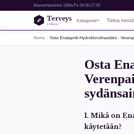
Mannerheimintie 10
Ma-Pe 09:00-17:00
Terveys
Kategoriat
Tietoa meist
LINKKI
Home
Osta Enalapriili-Hydroklorothasidiini - Vere
Osta Ena
Verenpai
sydänsai
1. Mikä on En
käytetään?