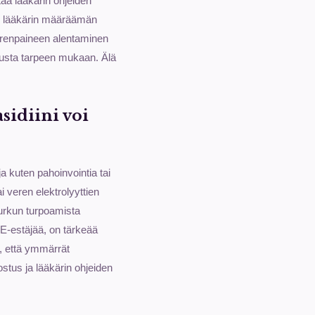
aa lääkärin ohjeiden
in lääkärin määräämän
erenpaineen alentaminen
tusta tarpeen mukaan. Älä
sidiini voi
 kuten pahoinvointia tai
i veren elektrolyyttien
kurkun turpoamista
CE-estäjää, on tärkeää
, että ymmärrät
ostus ja lääkärin ohjeiden