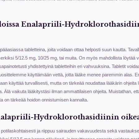
oissa Enalapriili-Hydroklorothasidii
ääasiassa tabletteina, joita voidaan ottaa helposti suun kautta. Tavall
merkiksi 5/12.5 mg, 10/25 mg, tai muita. On myös mahdollista löytää va
sapainotetusti yhdistettyinä tabletteihin eri vahvuuksina. Tabletit void
suosittelemme käyttämään vettä, jotta lääke menee paremmin alas. En
daan käyttää turvallisesti, mutta on tärkeää noudattaa lääkärin ohjeita
. Älä vaikuta lääkitystäsi ilman ammattilaisen ohjeita. Muistathan, e
ta on tärkeää hoidon onnistumisen kannalta.
alapriili-Hydroklorothasidiinin oike
potilaskohtaisesti ja riippuu sairauden vakavuudesta sekä vastaukses