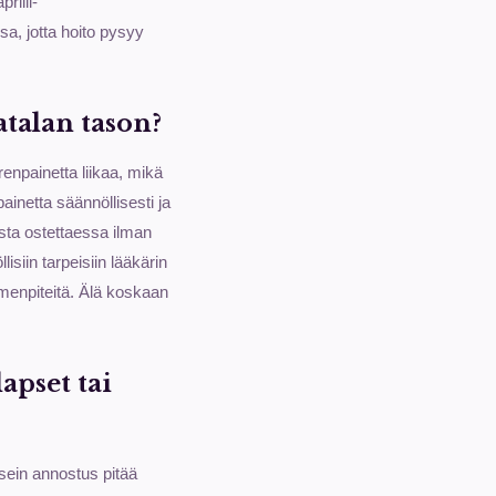
riili-
sa, jotta hoito pysyy
atalan tason?
erenpainetta liikaa, mikä
inetta säännöllisesti ja
sta ostettaessa ilman
isiin tarpeisiin lääkärin
imenpiteitä. Älä koskaan
apset tai
Usein annostus pitää