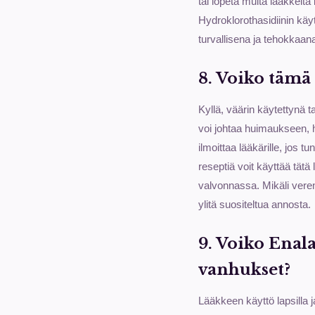
tai lopeta muita lääkkeitä
Hydroklorothasidiinin käy
turvallisena ja tehokkaan
8. Voiko tämä
Kyllä, väärin käytettynä ta
voi johtaa huimaukseen, h
ilmoittaa lääkärille, jo
reseptiä voit käyttää tätä 
valvonnassa. Mikäli verenp
ylitä suositeltua annosta.
9. Voiko Enala
vanhukset?
Lääkkeen käyttö lapsilla j