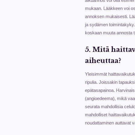
alkuannos voi olla esimer
mukaan. Lääkkeen voi ost
annoksen mukaisesti. Lää
ja sydämen toimintakyky. 
koskaan muuta annosta ta
5. Mitä haitt
aiheuttaa?
Yleisimmät haittavaikutuk
ripulia. Joissakin tapauk
epätasapainoa. Harvinais
(angioedeema), mikä vaati
seurata mahdollisia celul
mahdolliset haittavaikutuk
noudattaminen auttavat v