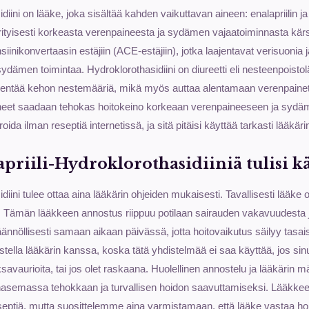
diini on lääke, joka sisältää kahden vaikuttavan aineen: enalapriilin ja 
ityisesti korkeasta verenpaineesta ja sydämen vajaatoiminnasta kärsi
nsiinikonvertaasin estäjiin (ACE-estäjiin), jotka laajentavat verisuonia 
ydämen toimintaa. Hydroklorothasidiini on diureetti eli nesteenpoistol
vähentää kehon nestemääriä, mikä myös auttaa alentamaan verenpaine
neet saadaan tehokas hoitokeino korkeaan verenpaineeseen ja sydäm
da ilman reseptiä internetissä, ja sitä pitäisi käyttää tarkasti lääkä
priili-Hydroklorothasidiiniä tulisi kä
idiini tulee ottaa aina lääkärin ohjeiden mukaisesti. Tavallisesti lääke
ä. Tämän lääkkeen annostus riippuu potilaan sairauden vakavuudesta 
ännöllisesti samaan aikaan päivässä, jotta hoitovaikutus säilyy tasa
tella lääkärin kanssa, koska tätä yhdistelmää ei saa käyttää, jos sin
avaurioita, tai jos olet raskaana. Huolellinen annostelu ja lääkärin 
asemassa tehokkaan ja turvallisen hoidon saavuttamiseksi. Lääkkee
ptiä, mutta suosittelemme aina varmistamaan, että lääke vastaa hoito