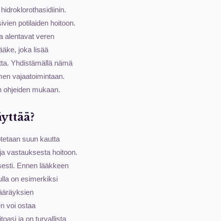
hidroklorothasidiinin.
vien potilaiden hoitoon.
ja alentavat veren
ääke, joka lisää
tta. Yhdistämällä nämä
en vajaatoimintaan.
rin ohjeiden mukaan.
yttää?
 otetaan suun kautta
ja vastauksesta hoitoon.
isesti. Ennen lääkkeen
ulla on esimerkiksi
määräyksien
n voi ostaa
asi ja on turvallista