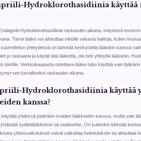
apriili-Hydroklorothasidiinia käyttää
Enalapriili-Hydroklorothasidiinia raskauden aikana, erityisesti ensimm
na. Tämä lääke voi aiheuttaa sikiölle vakavia haittoja, kuten munuai
suunnittelun yhteydessä on tärkeää keskustella lääkärin kanssa vaih
et jo raskaana ja käytät tätä lääkettä, ota heti yhteyttä lääkäriin. Huol
ttä sikiölle. Verkkokaupasta ostettava lääke tulisi käyttää vain lääkäri
ksynyt sen turvalliseksi raskauden aikana.
apriili-Hydroklorothasidiinia käyttää 
eiden kanssa?
n käyttää yhdessä joidenkin muiden lääkkeiden kanssa, mutta vain lä
yhdistää sydänlääkkeisiin tai statiineihin. On kuitenkin tärkeää kertoa 
koska yhteisvaikutukset voivat vaikuttaa hoitotuloksiin tai aiheuttaa ha