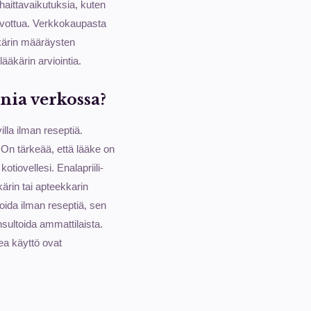
aittavaikutuksia, kuten
alvottua. Verkkokaupasta
ääkärin määräysten
ääkärin arviointia.
nia verkossa?
lla ilman reseptiä.
 On tärkeää, että lääke on
otiovellesi. Enalapriili-
ärin tai apteekkarin
oida ilman reseptiä, sen
nsultoida ammattilaista.
ea käyttö ovat