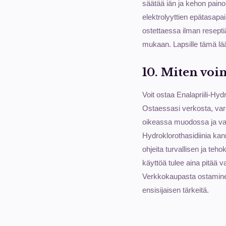
säätää iän ja kehon pain
elektrolyyttien epätasapa
ostettaessa ilman reseptiä
mukaan. Lapsille tämä lääk
10. Miten voi
Voit ostaa Enalapriili-Hyd
Ostaessasi verkosta, varm
oikeassa muodossa ja vahvu
Hydroklorothasidiinia kan
ohjeita turvallisen ja te
käyttöä tulee aina pitää 
Verkkokaupasta ostaminen 
ensisijaisen tärkeitä.