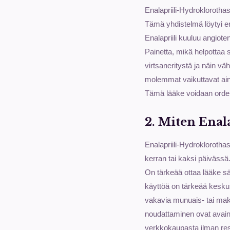
Enalapriili-Hydroklorothasi
Tämä yhdistelmä löytyi er
Enalapriili kuuluu angiote
Painetta, mikä helpottaa s
virtsaneritystä ja näin 
molemmat vaikuttavat ai
Tämä lääke voidaan orderoi
2. Miten Enala
Enalapriili-Hydroklorothas
kerran tai kaksi päiväss
On tärkeää ottaa lääke sä
käyttöä on tärkeää keskus
vakavia munuais- tai maks
noudattaminen ovat avain
verkkokaupasta ilman rese