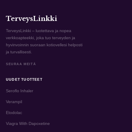
TerveysLinkki
TerveysLinkki – luotettava ja nopea
verkkoapteekki, joka tuo terveyden ja
hyvinvoinnin suoraan kotiovellesi helposti
ja turvallisesti.
SEURAA MEITÄ
UUDET TUOTTEET
Seroflo Inhaler
Verampil
Etodolac
Viagra With Dapoxetine