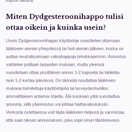
käytön aikana.
Miten Dydgesteroonihappo tulisi
ottaa oikein ja kuinka usein?
Usein Dydgesteroonihappo käyttöohje suosittelee ottamaan
lääkkeen aterian yhteydessä tai heti aterian jälkeen, koska se
auttaa neutralisoimaan vatsahappoja tehokkaammin. Annostus
vaihtelee potilaan tarpeiden mukaan, mutta yleensä
suositetaan ottaa yksittäinen annos 1-2 kapselia tai tablettia
noin 1-2 kertaa päivässä. On tärkeää noudattaa lääkkeen
mukana toimitettuja käyttöohjeita tai terveydenhuollon
ammattilaisen antamia ohjeita. Älä koskaan ylitä suositeltua
annosta, sillä yliannostus voi johtaa haittavaikutuksiin.
Verkosta ostettaessa voit tilata lääkkeen helposti ja varmistaa,
että saat oikean annostuksen, joka sopii sinun tilanteeseesi.