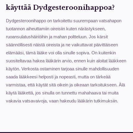
käyttää Dydgesteroonihappoa?
Dydgesteroonihappo on tarkoitettu suurempaan vatsahapon
tuotannon aiheuttamiin oireisiin kuten närästykseen,
ruoansulatushäiriöihin ja mahan poltteluun. Jos kärsit
säännöllisesti näistä oireista ja ne vaikuttavat päivittäiseen
elämääsi, tämä lääke voi olla sinulle sopiva. On kuitenkin
suositeltavaa hakea lääkärin arvio, ennen kuin aloitat lääkkeen
käytön. Verkosta ostaminen tarjoaa sinulle mahdollisuuden
saada lääkkeesi helposti ja nopeasti, mutta on tärkeää
varmistaa, että käytät sitä oikein ja oikeaan tarkoitukseen. Älä
käytä lääkettä, jos sinulla on tunnettu mahahaava tai muita
vakavia vatsavaivoja, vaan hakeudu lääkärin tutkimuksiin.