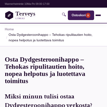
Mannerheimintie 10
Ma-Pe 09:00-17:00
Terveys
🔍
Ostoskori
0
LINKKI
Home
Osta Dydgesteroonihappo – Tehokas ripulitautien hoito,
nopea helpotus ja luotettava toimitus
Osta Dydgesteroonihappo –
Tehokas ripulitautien hoito,
nopea helpotus ja luotettava
toimitus
Miksi minun tulisi ostaa
Dydgesteroonihappo verkosta?