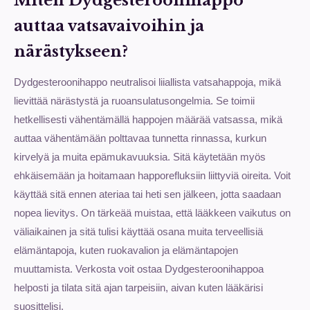
Miten Dydgesteroonihappo
auttaa vatsavaivoihin ja
närästykseen?
Dydgesteroonihappo neutralisoi liiallista vatsahappoja, mikä
lievittää närästystä ja ruoansulatusongelmia. Se toimii
hetkellisesti vähentämällä happojen määrää vatsassa, mikä
auttaa vähentämään polttavaa tunnetta rinnassa, kurkun
kirvelyä ja muita epämukavuuksia. Sitä käytetään myös
ehkäisemään ja hoitamaan happorefluksiin liittyviä oireita. Voit
käyttää sitä ennen ateriaa tai heti sen jälkeen, jotta saadaan
nopea lievitys. On tärkeää muistaa, että lääkkeen vaikutus on
väliaikainen ja sitä tulisi käyttää osana muita terveellisiä
elämäntapoja, kuten ruokavalion ja elämäntapojen
muuttamista. Verkosta voit ostaa Dydgesteroonihappoa
helposti ja tilata sitä ajan tarpeisiin, aivan kuten lääkärisi
suosittelisi.