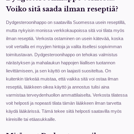
Voiko sitä saada ilman reseptiä?
Dydgesteroonihappo on saatavilla Suomessa usein reseptillä,
mutta nykyisin monissa verkkokaupoissa sitä voi tilata myös
ilman reseptiä. Verkosta ostaminen on usein kätevää, koska
voit vertailla eri myyjien hintoja ja valita itsellesi sopivimman
toimitustavan. Dydgesteroonihappo on tehokas valmistus
närästyksen ja mahalaukun happojen liiallisen tuotannon
lievittämiseen, ja sen käyttö on laajasti suositeltua. On
kuitenkin tärkeää muistaa, että vaikka sitä voi ostaa ilman
reseptiä, lääkkeen oikea käyttö ja annostus tulisi aina
varmistaa terveydenhuollon ammattilaiselta. Verkosta tilatessa
voit helposti ja nopeasti tilata tämän lääkkeen ilman tarvetta
käydä lääkärissä. Tämä tekee siitä helposti saatavilla myös
kiireisille tai etäasukkaille.