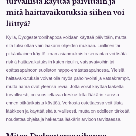
turvallista käyttää päivittäin ja
mitä haittavaikutuksia siihen voi
liittyä?
Kyllä, Dydgesteroonihappoa voidaan käyttää päivittäin, mutta
sitä tulisi ottaa vain lääkärin ohjeiden mukaan. Liiallinen tai
pitkäaikainen käyttö ilman asianmukaista seurantaa voi lisätä
riskiä haittavaikutuksiin kuten ripuliin, vatsavaivoihin tai
epätasapainoon suoliston happo-emästasapainossa. Yleisiä
haittavaikutuksia voivat olla myös pahoinvointi ja vatsakrampit,
mutta nämä ovat yleensä lieviä. Jotta voisit käyttää lääkettä
turvallisesti, on suositeltavaa keskustella lääkärin kanssa
ennen pitkäaikaista käyttöä. Verkosta ostettaessa voit tilata
lääkkeen ja käyttää sitä turvallisesti, mutta on edelleen tärkeää
noudattaa ohjeita ja hakeutua lääkärin arvioon tarvittaessa.