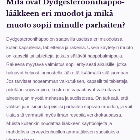
Mitä ovat Dydgesteroonihappo-
lääkkeen eri muodot ja mikä
muoto sopii minulle parhaiten?
Dydgesteroonihappo on saatavilla useissa eri muodoissa,
kuten kapseleina, tabletteina ja rakeina. Usein käytetyin muoto
on kapselit tai tabletteja, jotka sisältävät happobalmippuja.
Rakeena myytävä valmistus sopii erityisesti aikuisille, jotka
haluavat helposti annostella lääkettä lisäämällä sitä juomaan.
Jos tarvitset nopeamman vaikutuksen, kapselit tai tabletteja
pidetään sopivimpina, koska ne vapauttavat vaikuttavan
aineen ajan myötä mahassa ja suolistossa. On tärkeää, että
valitset juuri sinun tarpeisiisi parhaiten sopivan muodon, ja voit
tilata sitä varmasti myös ilman reseptiä verkkokaupassa.
Muista kuitenkin noudattaa lääkkeen käyttöohjeita ja
mahdollisia terveydenhuollon ammattilaisen suosituksia