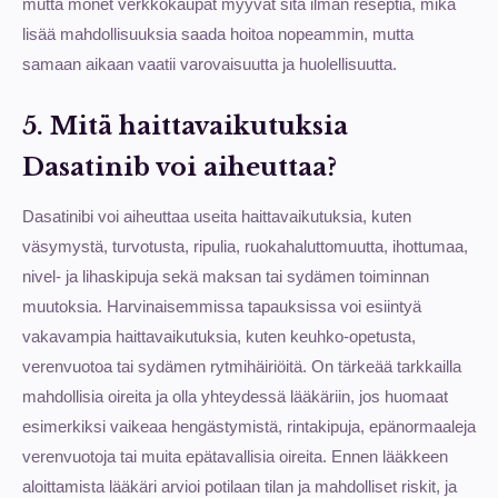
mutta monet verkkokaupat myyvät sitä ilman reseptiä, mikä
lisää mahdollisuuksia saada hoitoa nopeammin, mutta
samaan aikaan vaatii varovaisuutta ja huolellisuutta.
5. Mitä haittavaikutuksia
Dasatinib voi aiheuttaa?
Dasatinibi voi aiheuttaa useita haittavaikutuksia, kuten
väsymystä, turvotusta, ripulia, ruokahaluttomuutta, ihottumaa,
nivel- ja lihaskipuja sekä maksan tai sydämen toiminnan
muutoksia. Harvinaisemmissa tapauksissa voi esiintyä
vakavampia haittavaikutuksia, kuten keuhko-opetusta,
verenvuotoa tai sydämen rytmihäiriöitä. On tärkeää tarkkailla
mahdollisia oireita ja olla yhteydessä lääkäriin, jos huomaat
esimerkiksi vaikeaa hengästymistä, rintakipuja, epänormaaleja
verenvuotoja tai muita epätavallisia oireita. Ennen lääkkeen
aloittamista lääkäri arvioi potilaan tilan ja mahdolliset riskit, ja