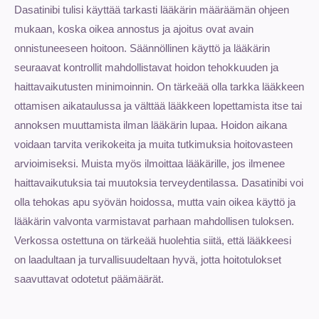
Dasatinibi tulisi käyttää tarkasti lääkärin määräämän ohjeen
mukaan, koska oikea annostus ja ajoitus ovat avain
onnistuneeseen hoitoon. Säännöllinen käyttö ja lääkärin
seuraavat kontrollit mahdollistavat hoidon tehokkuuden ja
haittavaikutusten minimoinnin. On tärkeää olla tarkka lääkkeen
ottamisen aikataulussa ja välttää lääkkeen lopettamista itse tai
annoksen muuttamista ilman lääkärin lupaa. Hoidon aikana
voidaan tarvita verikokeita ja muita tutkimuksia hoitovasteen
arvioimiseksi. Muista myös ilmoittaa lääkärille, jos ilmenee
haittavaikutuksia tai muutoksia terveydentilassa. Dasatinibi voi
olla tehokas apu syövän hoidossa, mutta vain oikea käyttö ja
lääkärin valvonta varmistavat parhaan mahdollisen tuloksen.
Verkossa ostettuna on tärkeää huolehtia siitä, että lääkkeesi
on laadultaan ja turvallisuudeltaan hyvä, jotta hoitotulokset
saavuttavat odotetut päämäärät.