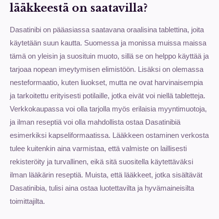
lääkkeestä on saatavilla?
Dasatinibi on pääasiassa saatavana oraalisina tablettina, joita
käytetään suun kautta. Suomessa ja monissa muissa maissa
tämä on yleisin ja suosituin muoto, sillä se on helppo käyttää ja
tarjoaa nopean imeytymisen elimistöön. Lisäksi on olemassa
nesteformaatio, kuten liuokset, mutta ne ovat harvinaisempia
ja tarkoitettu erityisesti potilaille, jotka eivät voi niellä tabletteja.
Verkkokaupassa voi olla tarjolla myös erilaisia myyntimuotoja,
ja ilman reseptiä voi olla mahdollista ostaa Dasatinibiä
esimerkiksi kapseliformaatissa. Lääkkeen ostaminen verkosta
tulee kuitenkin aina varmistaa, että valmiste on laillisesti
rekisteröity ja turvallinen, eikä sitä suositella käytettäväksi
ilman lääkärin reseptiä. Muista, että lääkkeet, jotka sisältävät
Dasatinibia, tulisi aina ostaa luotettavilta ja hyvämaineisilta
toimittajilta.