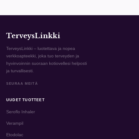
TerveysLinkki
TerveysLinkki – luotettava ja nopea
verkkoapteekki, joka tuo terveyden ja
hyvinvoinnin suoraan kotiovellesi helposti
ja turvallisesti.
SEURAA MEITÄ
UUDET TUOTTEET
Seroflo Inhaler
Verampil
Etodolac