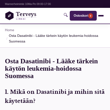
Mannerheimintie 10
Ma-Pe 09:00-17:00
Terveys
🔍
Ostoskori
0
LINKKI
Home
Osta Dasatinibi - Lääke tärkein käytön leukemia-hoidossa
Suomessa
Osta Dasatinibi - Lääke tärkein
käytön leukemia-hoidossa
Suomessa
1. Mikä on Dasatinibi ja mihin sitä
käytetään?