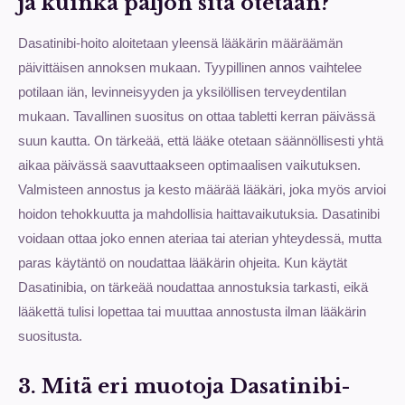
ja kuinka paljon sitä otetaan?
Dasatinibi-hoito aloitetaan yleensä lääkärin määräämän
päivittäisen annoksen mukaan. Tyypillinen annos vaihtelee
potilaan iän, levinneisyyden ja yksilöllisen terveydentilan
mukaan. Tavallinen suositus on ottaa tabletti kerran päivässä
suun kautta. On tärkeää, että lääke otetaan säännöllisesti yhtä
aikaa päivässä saavuttaakseen optimaalisen vaikutuksen.
Valmisteen annostus ja kesto määrää lääkäri, joka myös arvioi
hoidon tehokkuutta ja mahdollisia haittavaikutuksia. Dasatinibi
voidaan ottaa joko ennen ateriaa tai aterian yhteydessä, mutta
paras käytäntö on noudattaa lääkärin ohjeita. Kun käytät
Dasatinibia, on tärkeää noudattaa annostuksia tarkasti, eikä
lääkettä tulisi lopettaa tai muuttaa annostusta ilman lääkärin
suositusta.
3. Mitä eri muotoja Dasatinibi-