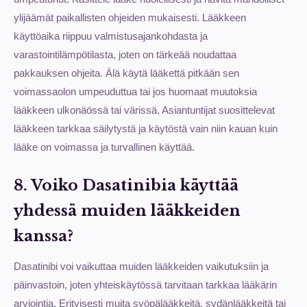
ylijäämät paikallisten ohjeiden mukaisesti. Lääkkeen
käyttöaika riippuu valmistusajankohdasta ja
varastointilämpötilasta, joten on tärkeää noudattaa
pakkauksen ohjeita. Älä käytä lääkettä pitkään sen
voimassaolon umpeuduttua tai jos huomaat muutoksia
lääkkeen ulkonäössä tai värissä. Asiantuntijat suosittelevat
lääkkeen tarkkaa säilytystä ja käytöstä vain niin kauan kuin
lääke on voimassa ja turvallinen käyttää.
8. Voiko Dasatinibia käyttää
yhdessä muiden lääkkeiden
kanssa?
Dasatinibi voi vaikuttaa muiden lääkkeiden vaikutuksiin ja
päinvastoin, joten yhteiskäytössä tarvitaan tarkkaa lääkärin
arviointia. Erityisesti muita syöpälääkkeitä, sydänlääkkeitä tai