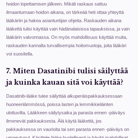
hoidon lopettamisen jälkeen. Mikäli raskaus sattuu
ilmaantumaan hoidon aikana, on tärkeää heti ottaa yhteyttä
lääkäriin ja hakea asiantuntijan ohjeita. Raskauden aikana
lääkettä tulisi käyttää vain hädänalaisissa tapauksissa, ja vain
lääkärin valvonnassa. On myös mahdollisuus käyttää muita,
raskauden kannalta turvallisempia hoitomuotoja, joita lääkäri
voi suositella.
7. Miten Dasatinibi tulisi säilyttää
ja kuinka kauan sitä voi käyttää?
Dasatinib-lääke tulee säilyttää alkuperäispakkauksessaan
huoneenlämmössä, poissa lasten ja lemmikkieläinten
ulottuvilta. Lääkkeen säilytysaika ja parasta ennen -päiväys
ilmenevät pakkauksesta. Älä käytä lääkettä, jos
pakkauksessa on vaurioita tai sen parasta ennen -päiväys on
umpeutunut. Käsittele lääke huolellisesti ja hävitä mahdolliset