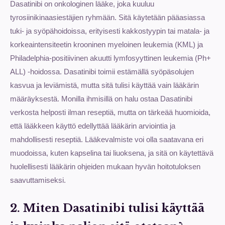
Dasatinibi on onkologinen lääke, joka kuuluu
tyrosiinikinaasiestäjien ryhmään. Sitä käytetään pääasiassa
tuki- ja syöpähoidoissa, erityisesti kakkostyypin tai matala- ja
korkeaintensiteetin krooninen myeloinen leukemia (KML) ja
Philadelphia-positiivinen akuutti lymfosyyttinen leukemia (Ph+
ALL) -hoidossa. Dasatinibi toimii estämällä syöpäsolujen
kasvua ja leviämistä, mutta sitä tulisi käyttää vain lääkärin
määräyksestä. Monilla ihmisillä on halu ostaa Dasatinibi
verkosta helposti ilman reseptiä, mutta on tärkeää huomioida,
että lääkkeen käyttö edellyttää lääkärin arviointia ja
mahdollisesti reseptiä. Lääkevalmiste voi olla saatavana eri
muodoissa, kuten kapselina tai liuoksena, ja sitä on käytettävä
huolellisesti lääkärin ohjeiden mukaan hyvän hoitotuloksen
saavuttamiseksi.
2. Miten Dasatinibi tulisi käyttää