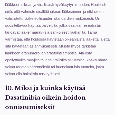
lääkkeen oikean ja virallisesti hyväksytyn muodon. Huolehdi
siitä, että valmiste sisältää oikean lääkeaineen ja että se on
valmistettu lääketeollisuuden standardien mukaisesti. On
suositeltavaa käyttää palveluita, jotka vaativat reseptin tai
tarjoavat lääkemääräyksiä sähköisesti lääkäriltä. Tämä
varmistaa, että hoidossa käytetään oikeanlaista lääkettä ja että
sitä käytetään asianmukaisesti. Muista myös tarkistaa
lääkkeen eränumero ja varastointilämpötila. Älä osta
epäilyttäviltä myyjiltä tai epävirallisilta sivustoilta, koska nämä
voivat tarjota väärennöksiä tai huonolaatuisia tuotteita, jotka
voivat olla haitallisia terveydellesi.
10. Miksi ja kuinka käyttää
Dasatinibia oikein hoidon
onnistumiseksi?