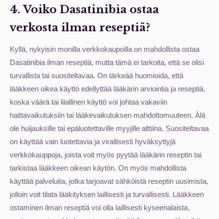
4. Voiko Dasatinibia ostaa
verkosta ilman reseptiä?
Kyllä, nykyisin monilla verkkokaupoilla on mahdollista ostaa
Dasatinibia ilman reseptiä, mutta tämä ei tarkoita, että se olisi
turvallista tai suositeltavaa. On tärkeää huomioida, että
lääkkeen oikea käyttö edellyttää lääkärin arviointia ja reseptiä,
koska väärä tai liiallinen käyttö voi johtaa vakaviin
haittavaikutuksiin tai lääkevaikutuksen mahdottomuuteen. Älä
ole huijauksille tai epäluotettaville myyjille alttiina. Suositeltavaa
on käyttää vain luotettavia ja virallisesti hyväksyttyjä
verkkokauppoja, joista voit myös pyytää lääkärin reseptin tai
tarkistaa lääkkeen oikean käytön. On myös mahdollista
käyttää palveluita, jotka tarjoavat sähköistä reseptin uusimista,
jolloin voit tilata lääkityksen laillisesti ja turvallisesti. Lääkkeen
ostaminen ilman reseptiä voi olla laillisesti kyseenalaista,