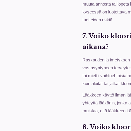
muuta annosta tai lopeta 
kyseessä on luotettava my
tuotteiden riskiä.
7. Voiko kloo
aikana?
Raskauden ja imetyksen aik
vastasyntyneen terveytee
tai miettii vaihtoehtoisia 
kuin aloitat tai jatkat kloo
Lääkkeen käyttö ilman lä
yhteyttä lääkäriin, jonka
muistaa, että lääkkeen käyt
8. Voiko kloor