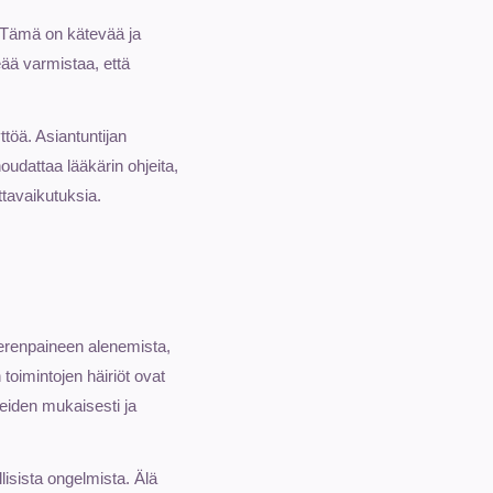
. Tämä on kätevää ja
keää varmistaa, että
töä. Asiantuntijan
noudattaa lääkärin ohjeita,
ttavaikutuksia.
 verenpaineen alenemista,
toimintojen häiriöt ovat
jeiden mukaisesti ja
isista ongelmista. Älä