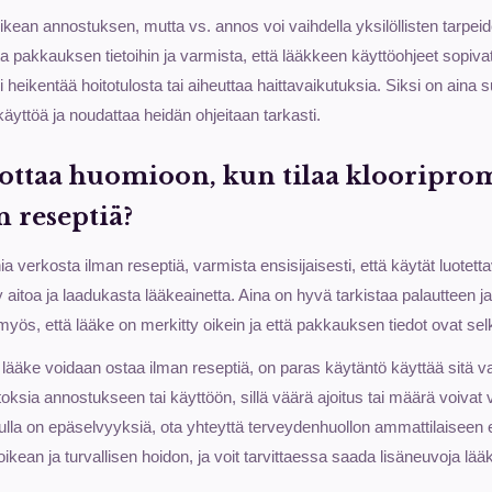
ikean annostuksen, mutta vs. annos voi vaihdella yksilöllisten tarp
a pakkauksen tietoihin ja varmista, että lääkkeen käyttöohjeet sopivat 
i heikentää hoitotulosta tai aiheuttaa haittavaikutuksia. Siksi on aina 
äyttöä ja noudattaa heidän ohjeitaan tarkasti.
e ottaa huomioon, kun tilaa klooripro
n reseptiä?
nia verkosta ilman reseptiä, varmista ensisijaisesti, että käytät luotet
itoa ja laadukasta lääkeainetta. Aina on hyvä tarkistaa palautteen ja
ös, että lääke on merkitty oikein ja että pakkauksen tiedot ovat sel
lääke voidaan ostaa ilman reseptiä, on paras käytäntö käyttää sitä va
sia annostukseen tai käyttöön, sillä väärä ajoitus tai määrä voivat 
inulla on epäselvyyksiä, ota yhteyttä terveydenhuollon ammattilaiseen
oikean ja turvallisen hoidon, ja voit tarvittaessa saada lisäneuvoja lä