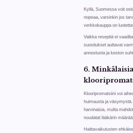
Kyllä, Suomessa voit osta
nopeaa, varsinkin jos tarv
verkkokauppa on luotettav
Vaikka reseptiä ei vaadit
suositukset auttavat varmi
annostusta ja keston suht
6. Minkälaisi
klooripromats
Klooripromatsiini voi aih
huimausta ja väsymystä. V
harvinaisia, mutta mahdol
noudatat lääkärin määrä
Haittavaikutusten ehkäise