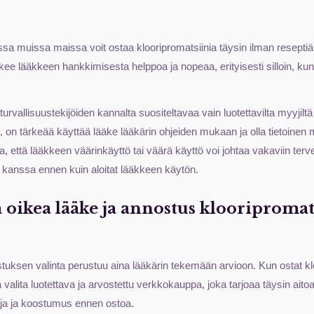
sa muissa maissa voit ostaa klooripromatsiinia täysin ilman reseptiä
ee lääkkeen hankkimisesta helppoa ja nopeaa, erityisesti silloin, kun 
a turvallisuustekijöiden kannalta suositeltavaa vain luotettavilta myyjilt
, on tärkeää käyttää lääke lääkärin ohjeiden mukaan ja olla tietoinen 
a, että lääkkeen väärinkäyttö tai väärä käyttö voi johtaa vakaviin terv
 kanssa ennen kuin aloitat lääkkeen käytön.
a oikea lääke ja annostus klooripromat
uksen valinta perustuu aina lääkärin tekemään arvioon. Kun ostat kl
 valita luotettava ja arvostettu verkkokauppa, joka tarjoaa täysin aitoa
aja ja koostumus ennen ostoa.