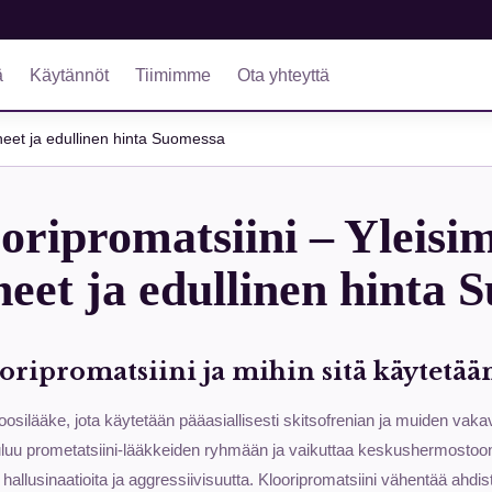
ä
Käytännöt
Tiimimme
Ota yhteyttä
heet ja edullinen hinta Suomessa
oripromatsiini – Yleis
heet ja edullinen hinta 
ooripromatsiini ja mihin sitä käytetää
oosilääke, jota käytetään pääasiallisesti skitsofrenian ja muiden vak
uluu prometatsiini-lääkkeiden ryhmään ja vaikuttaa keskushermostoon, 
, hallusinaatioita ja aggressiivisuutta. Klooripromatsiini vähentää ahdis