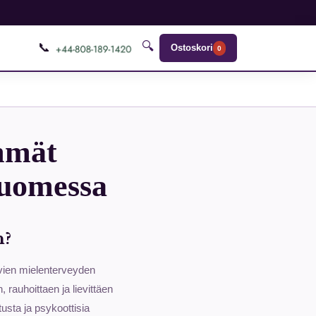
🔍
📞
Ostoskori
0
immät
Suomessa
n?
avien mielenterveyden
rauhoittaen ja lievittäen
tusta ja psykoottisia