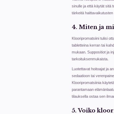
sinulle ja että käytät sit
tärkeitä haittavaikutuste
4. Miten ja m
Klooripromatsiini tulisi 
tabletteina kerran tai kah
mukaan. Suppositiot ja inje
tarkoituksenmukaista.
Luotettavat hoitoajat ja an
sedaatioon tai verenpainee
Klooripromatsiinia käytetä
parantamaan elämänlaatua
tilauksella ostaa sen ilm
5. Voiko kloo