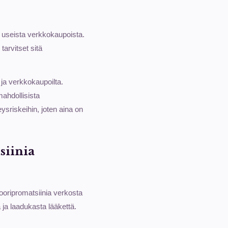
 useista verkkokaupoista.
tarvitset sitä
ä ja verkkokaupoilta.
mahdollisista
eysriskeihin, joten aina on
siinia
ooripromatsiinia verkosta
 ja laadukasta lääkettä.