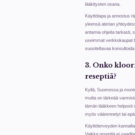
lääkitysten osana.
Käyttötapa ja annostus rii
yleensä aterian yhteydess
antamia ohjeita tarkasti, s
useimmat verkkokaupat ta
suositeltavaa konsultoida
3. Onko kloori
reseptiä?
Kyllä, Suomessa ja monis
mutta on tärkeää varmist
tämän lääkkeen helposti os
myös väärennetyt tai epäl
Käyttöterveyden kannalta 
Vaikka reseptiä ei vaadit