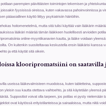
a potilaan parempien päivittäisten toimintojen tekemisen ja yhteiskun
joissakin fyysisissä oireissa, kuten vakavassa pahoinvoinnissa ja vi
en pääasiallinen käyttö liittyy psykiatrisiin häiriöihin.
a tehokas hoitomenetelmä, mutta sitä tulisi käyttää vain lääkärin määrä
auksissa lääkäri määrää tämän lääkkeen huolellisesti arvioiden potilaan
ripromatsiinia online-myyntikanavien kautta, ja lääke voidaan yleensä t
ilta. On kuitenkin suositeltavaa keskustella ensin lääkärisi kanssa 
hto ja että käytät sitä oikein.
issa klooripromatsiini on saatavilla 
avilla useissa lääkevalmisteen muodoissa, kuten tabletteina, supposte
o on yleisin suu kautta otettava vaihtoehto, ja sitä käytetään yleensä p
rää. Suppositiot voivat olla tarpeen, jos potilas ei pysty nielemään ta
ktiot ovat käytössä erityistilanteissa ja sairaaloissa, mutta niitä voi