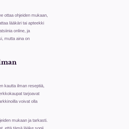
ulee ottaa ohjeiden mukaan,
taa lääkäri tai apteekki
tsiinia online, ja
i, mutta aina on
ilman
n kautta ilman reseptiä,
erkkokaupat tarjoavat
kkinoilla voivat olla
jeiden mukaan ja tarkasti.
t, että tämä lääke sopii