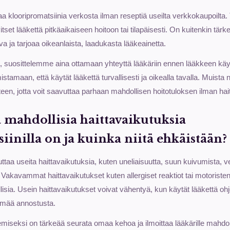
a klooripromatsiinia verkosta ilman reseptiä useilta verkkokaupoilta
itset lääkettä pitkäaikaiseen hoitoon tai tilapäisesti. On kuitenkin tär
a ja tarjoaa oikeanlaista, laadukasta lääkeainetta.
a, suosittelemme aina ottamaan yhteyttä lääkäriin ennen lääkkeen käyt
stamaan, että käytät lääkettä turvallisesti ja oikealla tavalla. Muista 
een, jotta voit saavuttaa parhaan mahdollisen hoitotuloksen ilman hai
a mahdollisia haittavaikutuksia
iinilla on ja kuinka niitä ehkäistään?
euttaa useita haittavaikutuksia, kuten uneliaisuutta, suun kuivumista,
akavammat haittavaikutukset kuten allergiset reaktiot tai motoristen 
lisia. Usein haittavaikutukset voivat vähentyä, kun käytät lääkettä oh
ämää annostusta.
miseksi on tärkeää seurata omaa kehoa ja ilmoittaa lääkärille mahdoll