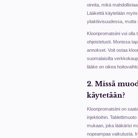
oireita, mikä mahdollista
Lääkettä käytetään myös 
yliaktiivisuudessa, mutta s
Klooripromatsiini voi oll
ohjeistetusti. Monissa tap
annokset. Voit ostaa kloo
suomalaisilta verkkokaupo
lääke on oikea hoitovaihtoe
2. Missä muodo
käytetään?
Klooripromatsiini on saat
injektioihin. Tablettimuot
mukaan, joka lääkärisi mää
nopeampaa vaikutusta. Inje