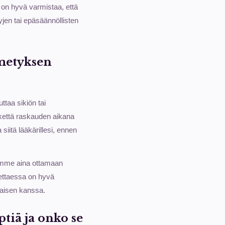
 on hyvä varmistaa, että
yjen tai epäsäännöllisten
imetyksen
ttaa sikiön tai
kettä raskauden aikana
 siitä lääkärillesi, ennen
lemme aina ottamaan
tettaessa on hyvä
ilaisen kanssa.
tiä ja onko se