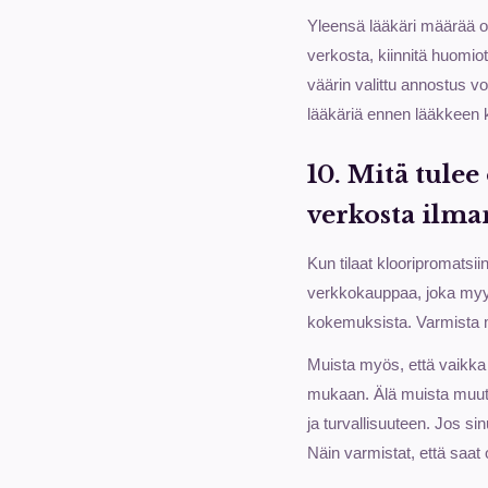
Yleensä lääkäri määrää o
verkosta, kiinnitä huomiot
väärin valittu annostus vo
lääkäriä ennen lääkkeen k
10. Mitä tule
verkosta ilma
Kun tilaat klooripromatsii
verkkokauppaa, joka myy a
kokemuksista. Varmista my
Muista myös, että vaikka 
mukaan. Älä muista muutok
ja turvallisuuteen. Jos s
Näin varmistat, että saat 