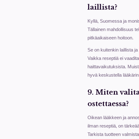
laillista?
Kyllä, Suomessa ja monis
Tällainen mahdollisuus tek
pitkäaikaiseen hoitoon.
Se on kuitenkin laillista j
Vaikka reseptiä ei vaadita
haittavaikutuksista. Muist
hyvä keskustella lääkärin
9. Miten valit
ostettaessa?
Oikean lääkkeen ja annost
ilman reseptiä, on tärkeää
Tarkista tuotteen valmist