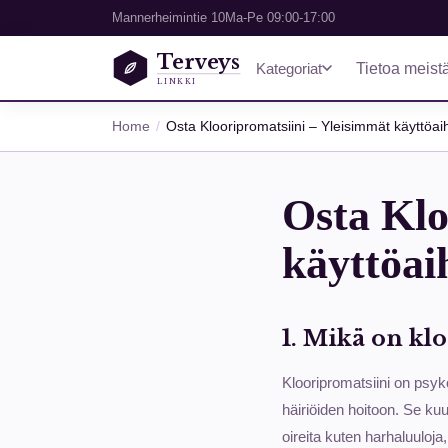
Mannerheimintie 10
Ma-Pe 09:00-17:00
Terveys
Kategoriat
Tietoa meist
LINKKI
Home
Osta Klooripromatsiini – Yleisimmät käyttöai
Osta Klo
käyttöai
1. Mikä on kl
Klooripromatsiini on psyk
häiriöiden hoitoon. Se ku
oireita kuten harhaluuloja