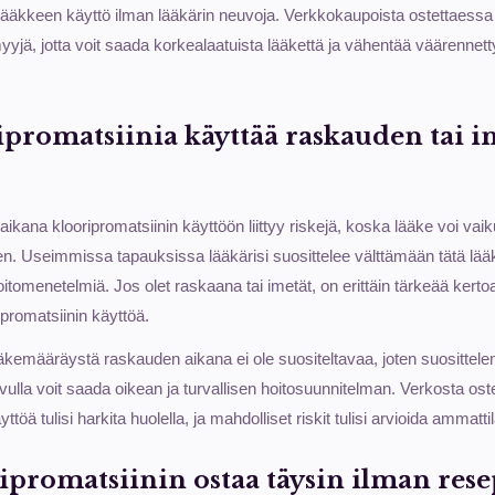
lääkkeen käyttö ilman lääkärin neuvoja. Verkkokaupoista ostettaessa
yjä, jotta voit saada korkealaatuista lääkettä ja vähentää väärennett
ripromatsiinia käyttää raskauden tai 
ana klooripromatsiinin käyttöön liittyy riskejä, koska lääke voi vaiku
n. Useimmissa tapauksissa lääkärisi suosittelee välttämään tätä lää
hoitomenetelmiä. Jos olet raskaana tai imetät, on erittäin tärkeää kertoa
ripromatsiinin käyttöä.
äkemääräystä raskauden aikana ei ole suositeltavaa, joten suositte
 avulla voit saada oikean ja turvallisen hoitosuunnitelman. Verkosta os
töä tulisi harkita huolella, ja mahdolliset riskit tulisi arvioida ammatt
ipromatsiinin ostaa täysin ilman resep