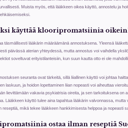
ä turvallisesti. Muista myös, että lääkkeen oikea käyttö, annostelu ja h
n ehkäisemiseksi.
iksi käyttää klooripromatsiinia oikein
ottaa täsmällisesti lääkärin määräämänä annostuksena. Yleensä lääket
desti päivässä aterian yhteydessä, mutta annostus voi vaihdella yksilöl
ktiot soveltuvat erityistilanteisiin, kun suun kautta otto ei ole mahdolli
nostuksen seuranta ovat tärkeitä, sillä liiallinen käyttö voi johtaa hait
n laskuun, ja hoidon lopettaminen liian nopeasti voi aiheuttaa vieroitu
än lievittämään vakavia psykiatrisia oireita, ja sen tarkoituksena on au
. Lääkkeen käyttö tulee aina tapahtua lääkärin valvonnassa, mutta v
an reseptiä, mikä tekee lääkkeen hankkimisesta helppoa ja nopeasti sa
ripromatsiinia ostaa ilman reseptiä S