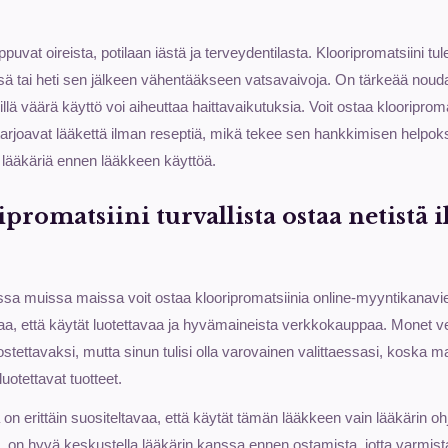
ppuvat oireista, potilaan iästä ja terveydentilasta. Klooripromatsiini t
ä tai heti sen jälkeen vähentääkseen vatsavaivoja. On tärkeää noudat
illä väärä käyttö voi aiheuttaa haittavaikutuksia. Voit ostaa klooriproma
rjoavat lääkettä ilman reseptiä, mikä tekee sen hankkimisen helpoks
 lääkäriä ennen lääkkeen käyttöä.
promatsiini turvallista ostaa netistä 
sa muissa maissa voit ostaa klooripromatsiinia online-myyntikanavie
aa, että käytät luotettavaa ja hyvämaineista verkkokauppaa. Monet v
tettavaksi, mutta sinun tulisi olla varovainen valittaessasi, koska mar
uotettavat tuotteet.
on erittäin suositeltavaa, että käytät tämän lääkkeen vain lääkärin oh
a, on hyvä keskustella lääkärin kanssa ennen ostamista, jotta varmista