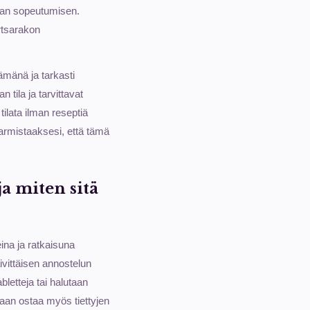
taan sopeutumisen.
rtsarakon
ämänä ja tarkasti
 tila ja tarvittavat
ilata ilman reseptiä
varmistaaksesi, että tämä
ja miten sitä
ina ja ratkaisuna
äivittäisen annostelun
bletteja tai halutaan
daan ostaa myös tiettyjen