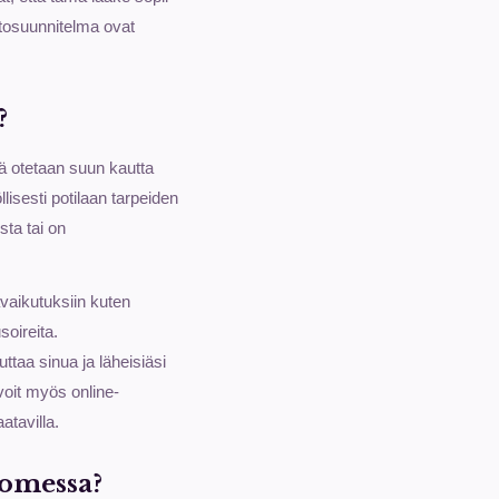
oitosuunnitelma ovat
?
tä otetaan suun kautta
lisesti potilaan tarpeiden
sta tai on
tavaikutuksiin kuten
soireita.
ttaa sinua ja läheisiäsi
oit myös online-
atavilla.
uomessa?