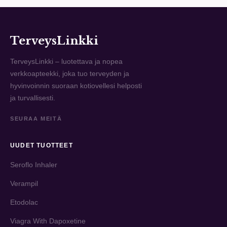
TerveysLinkki
TerveysLinkki – luotettava ja nopea
verkkoapteekki, joka tuo terveyden ja
hyvinvoinnin suoraan kotiovellesi helposti
ja turvallisesti.
SEURAA MEITÄ
UUDET TUOTTEET
Seroflo Inhaler
Verampil
Etodolac
Viagra With Dapoxetine