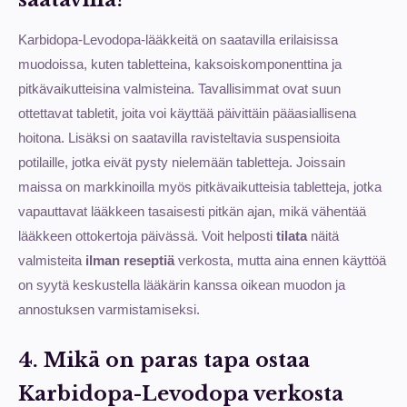
Karbidopa-Levodopa-lääkkeitä on saatavilla erilaisissa
muodoissa, kuten tabletteina, kaksoiskomponenttina ja
pitkävaikutteisina valmisteina. Tavallisimmat ovat suun
ottettavat tabletit, joita voi käyttää päivittäin pääasiallisena
hoitona. Lisäksi on saatavilla ravisteltavia suspensioita
potilaille, jotka eivät pysty nielemään tabletteja. Joissain
maissa on markkinoilla myös pitkävaikutteisia tabletteja, jotka
vapauttavat lääkkeen tasaisesti pitkän ajan, mikä vähentää
lääkkeen ottokertoja päivässä. Voit helposti
tilata
näitä
valmisteita
ilman reseptiä
verkosta, mutta aina ennen käyttöä
on syytä keskustella lääkärin kanssa oikean muodon ja
annostuksen varmistamiseksi.
4. Mikä on paras tapa ostaa
Karbidopa-Levodopa verkosta