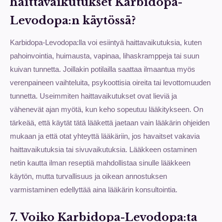
haittavaikutukset Karbidopa-
Levodopa:n käytössä?
Karbidopa-Levodopa:lla voi esiintyä haittavaikutuksia, kuten
pahoinvointia, huimausta, vapinaa, lihaskramppeja tai suun
kuivan tunnetta. Joillakin potilailla saattaa ilmaantua myös
verenpaineen vaihteluita, psykoottisia oireita tai levottomuuden
tunnetta. Useimmiten haittavaikutukset ovat lieviä ja
vähenevät ajan myötä, kun keho sopeutuu lääkitykseen. On
tärkeää, että käytät tätä lääkettä jaetaan vain lääkärin ohjeiden
mukaan ja että otat yhteyttä lääkäriin, jos havaitset vakavia
haittavaikutuksia tai sivuvaikutuksia. Lääkkeen ostaminen
netin kautta ilman reseptiä mahdollistaa sinulle lääkkeen
käytön, mutta turvallisuus ja oikean annostuksen
varmistaminen edellyttää aina lääkärin konsultointia.
7. Voiko Karbidopa-Levodopa:ta