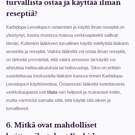
turvallista ostaa ja käyttää ilman
reseptiä?
Karbidopa-Levodopa:n ostaminen ja käyttö ilman reseptiä on
yleistynyt, koska monissa maissa verkkoapteekit sallivat
tämän. Kuitenkin lääkkeen turvallinen käyttö edellyttää lääkärin
arviointia ja reseptiä. Vaikka lääkettä voi ostaa ilman reseptiä,
on tärkeää ymmärtää, että väärä annostus tai käyttö voi
aiheuttaa haittavaikutuksia tai hoitovuotoja. Siksi on erittäin
suositeltavaa keskustella lääkärin kanssa ennen Karbidopa-
Levodopa:n käyttöönottoa. Ostaessasi lääkettä luotettavasta
verkkokaupasta voit
tilata
sen helposti ja mukavasti kotiin,
mutta varmistut samalla siitä, että käytät sitä oikein ja
turvallisesti.
6. Mitkä ovat mahdolliset