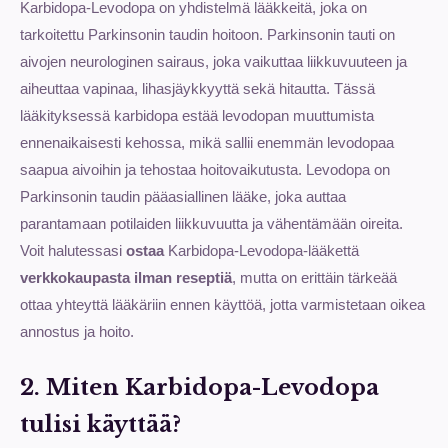
Karbidopa-Levodopa on yhdistelmä lääkkeitä, joka on
tarkoitettu Parkinsonin taudin hoitoon. Parkinsonin tauti on
aivojen neurologinen sairaus, joka vaikuttaa liikkuvuuteen ja
aiheuttaa vapinaa, lihasjäykkyyttä sekä hitautta. Tässä
lääkityksessä karbidopa estää levodopan muuttumista
ennenaikaisesti kehossa, mikä sallii enemmän levodopaa
saapua aivoihin ja tehostaa hoitovaikutusta. Levodopa on
Parkinsonin taudin pääasiallinen lääke, joka auttaa
parantamaan potilaiden liikkuvuutta ja vähentämään oireita.
Voit halutessasi
ostaa
Karbidopa-Levodopa-lääkettä
verkkokaupasta ilman reseptiä
, mutta on erittäin tärkeää
ottaa yhteyttä lääkäriin ennen käyttöä, jotta varmistetaan oikea
annostus ja hoito.
2. Miten Karbidopa-Levodopa
tulisi käyttää?