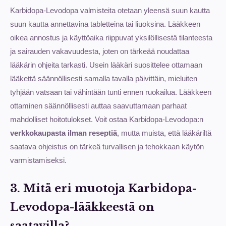
Karbidopa-Levodopa valmisteita otetaan yleensä suun kautta
suun kautta annettavina tabletteina tai liuoksina. Lääkkeen
oikea annostus ja käyttöaika riippuvat yksilöllisestä tilanteesta
ja sairauden vakavuudesta, joten on tärkeää noudattaa
lääkärin ohjeita tarkasti. Usein lääkäri suosittelee ottamaan
lääkettä säännöllisesti samalla tavalla päivittäin, mieluiten
tyhjään vatsaan tai vähintään tunti ennen ruokailua. Lääkkeen
ottaminen säännöllisesti auttaa saavuttamaan parhaat
mahdolliset hoitotulokset. Voit ostaa Karbidopa-Levodopa:n
verkkokaupasta ilman reseptiä
, mutta muista, että lääkäriltä
saatava ohjeistus on tärkeä turvallisen ja tehokkaan käytön
varmistamiseksi.
3. Mitä eri muotoja Karbidopa-
Levodopa-lääkkeestä on
saatavilla?