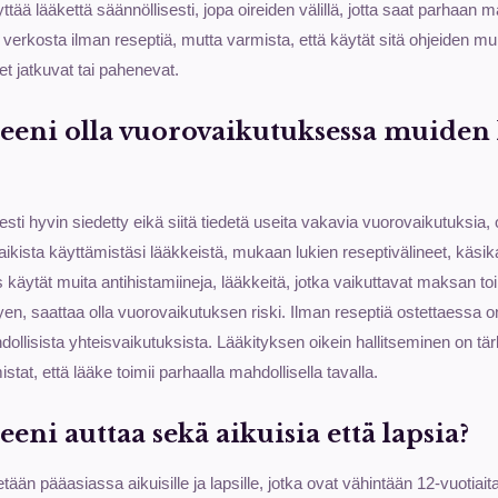
yttää lääkettä säännöllisesti, jopa oireiden välillä, jotta saat parhaan 
 verkosta ilman reseptiä, mutta varmista, että käytät sitä ohjeiden mu
eet jatkuvat tai pahenevat.
tseeni olla vuorovaikutuksessa muiden
esti hyvin siedetty eikä siitä tiedetä useita vakavia vuorovaikutuksia, o
e kaikista käyttämistäsi lääkkeistä, mukaan lukien reseptivälineet, käs
jos käytät muita antihistamiineja, lääkkeitä, jotka vaikuttavat maksan to
iittyen, saattaa olla vuorovaikutuksen riski. Ilman reseptiä ostettaess
llisista yhteisvaikutuksista. Lääkityksen oikein hallitseminen on tärk
istat, että lääke toimii parhaalla mahdollisella tavalla.
seeni auttaa sekä aikuisia että lapsia?
tään pääasiassa aikuisille ja lapsille, jotka ovat vähintään 12-vuotiaita