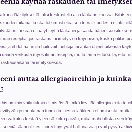
tseenia käyttää raskauden tai imetykse
kana lääkityksestä tulisi keskustella aina lääkärin kanssa. Bilatseeni
skauden aikana, koska tutkimustietoa sen turvallisuudesta ei ole riitt
kitystä on tärkeää ottaa yhteyttä lääkäriin ja saada hänen suosituksens
ilman reseptiä, jos raskaus tai imetys on käynnissä, koska potilasturv
teesi ja ehdottaa muita hoitovaihtoehtoja tai antaa ohjeet oikeasta kä
i saada verkosta myös ilman reseptiä, mutta tämä ei tarkoita, että niid
ta raskausaikana tai imetyksessä.
seeni auttaa allergiaoireihin ja kuink
a?
ä histamiinin vaikutuksia elimistössä, mikä lievittää allergiaoireita t
 lievittyvän jo muutaman tunnin kuluessa lääkkeen ottamisesta, mutta 
een vaikutus kestää yleensä koko päivän, mikä mahdollistaa sen käy
latseeniä säännöllisesti, oireet pysyvät hallinnassa ja voit pysyä aktiiv