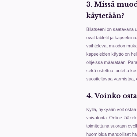
3. Missä muodo
käytetään?
Bilatseeni on saatavana u
ovat tabletit ja kapselein
vaihtelevat muodon mukaan
kapseleiden käyttö on hel
ohjeissa määrätään. Paras
sekä ostettua tuotetta ko
suositeltavaa varmistaa, et
4. Voinko ost
Kyllä, nykyään voit ostaa
vaivatonta. Online-lääkek
toimitettuna suoraan ovell
huomioida mahdolliset hait