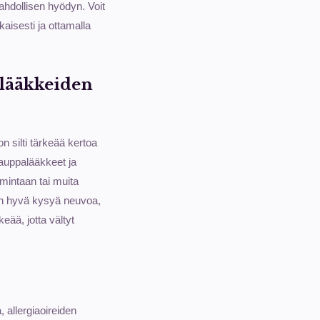
mahdollisen hyödyn. Voit
kaisesti ja ottamalla
 lääkkeiden
n silti tärkeää kertoa
ikauppalääkkeet ja
imintaan tai muita
a on hyvä kysyä neuvoa,
eää, jotta vältyt
, allergiaoireiden