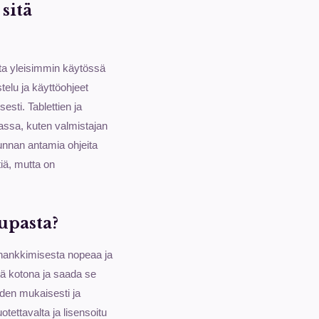
sitä
tta yleisimmin käytössä
telu ja käyttöohjeet
sti. Tablettien ja
sassa, kuten valmistajan
unnan antamia ohjeita
iä, mutta on
upasta?
n hankkimisesta nopeaa ja
tä kotona ja saada se
eiden mukaisesti ja
tettavalta ja lisensoitu