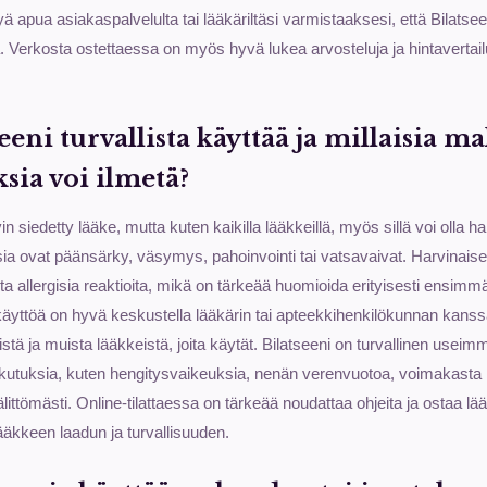
ä apua asiakaspalvelulta tai lääkäriltäsi varmistaaksesi, että Bilatseeni
la. Verkosta ostettaessa on myös hyvä lukea arvosteluja ja hintavertai
eeni turvallista käyttää ja millaisia ma
sia voi ilmetä?
in siedetty lääke, mutta kuten kaikilla lääkkeillä, myös sillä voi olla ha
sia ovat päänsärky, väsymys, pahoinvointi tai vatsavaivat. Harvinais
ta allergisia reaktioita, mikä on tärkeää huomioida erityisesti ensimm
äyttöä on hyvä keskustella lääkärin tai apteekkihenkilökunnan kanss
eistä ja muista lääkkeistä, joita käytät. Bilatseeni on turvallinen useimmi
ikutuksia, kuten hengitysvaikeuksia, nenän verenvuotoa, voimakasta h
älittömästi. Online-tilattaessa on tärkeää noudattaa ohjeita ja ostaa lää
 lääkkeen laadun ja turvallisuuden.