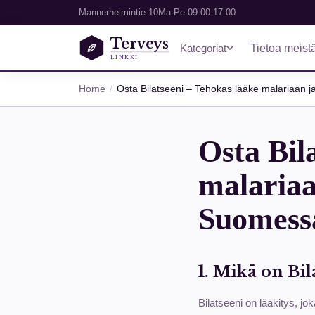
Mannerheimintie 10
Ma-Pe 09:00-17:00
Terveys
Kategoriat
Tietoa meist
LINKKI
Home
Osta Bilatseeni – Tehokas lääke malariaan j
Osta Bil
malariaa
Suomess
1. Mikä on Bil
Bilatseeni on lääkitys, jo