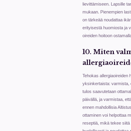
lievittämiseen. Lapsille ta
mukaan. Pienempien lasten
on tärkeää noudattaa ikära
erityisestä huomiosta ja v
oireiden hoitoon ostamall
10. Miten valm
allergiaoirei
Tehokas allergiaoireiden 
yksinkertaista: varmista,
tulos saavutetaan ottamall
päivällä, ja varmistaa, et
ennen mahdollisia Altistust
ottaminen voi helpottaa me
reseptiä, mikä tekee siitä 
huolellisesti ja noudattaa n