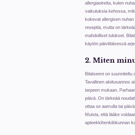
allergiaoireita, kuten nuh
vaikutuksia kehossa, mikä a
kokevat allergisen nuhan t
reseptiä, mutta on tärkeää
mahdolliset tulokset. Bila
käytön päivittäisessä arj
2. Miten minun
Bilatseeni on suunniteltu
Tavallinen aloitusannos a
tarpeen mukaan. Parhaan t
päivä. On tärkeää noudatt
ottaa se aamulla tai päivä
Muista, että lääke voidaan
apteekkihenkilökunnan ka