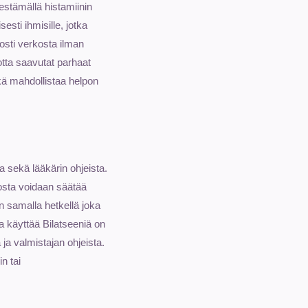
 estämällä histamiinin
esti ihmisille, jotka
posti verkosta ilman
otta saavutat parhaat
ikä mahdollistaa helpon
a sekä lääkärin ohjeista.
nosta voidaan säätää
n samalla hetkellä joka
a käyttää Bilatseeniä on
ja valmistajan ohjeista.
n tai