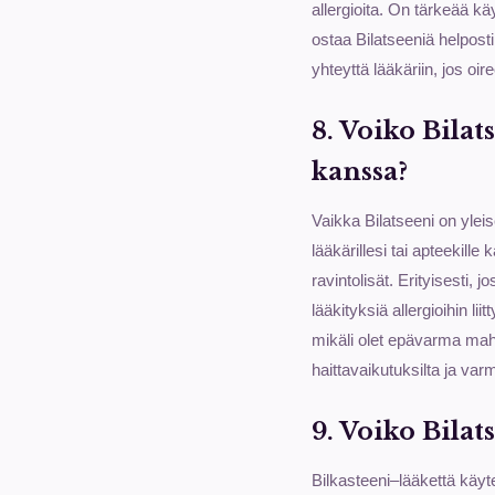
allergioita. On tärkeää kä
ostaa Bilatseeniä helposti
yhteyttä lääkäriin, jos oir
8. Voiko Bila
kanssa?
Vaikka Bilatseeni on yleis
lääkärillesi tai apteekill
ravintolisät. Erityisesti, 
lääkityksiä allergioihin l
mikäli olet epävarma mahdo
haittavaikutuksilta ja varm
9. Voiko Bilat
Bilkasteeni–lääkettä käyte