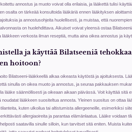
rkoitettu annostus ja muoto voivat olla erilaisia, ja lääkettä tulisi käytt
 osalta on tärkeää konsultoida lääkäriä ennen lääkityksen aloittami
joituksia ja annostusohjeita huolellisesti, ja muistaa, että nuorempien
alvonnasta on huolehdittava. Aikuiset voivat yleensä ostaa Bilatseeniä
a lääkkeen verkosta ilman reseptiä, mutta aina oikea annostus ja käyt
istella ja käyttää Bilatseeniä tehokkaa
den hoitoon?
hoito Bilatseeni-lääkkeellä alkaa oikeasta käytöstä ja ajoituksesta. L
 että sinulla on oikea muoto ja annostus, ja seuraa pakkauksen mukan
a lääke säännöllisesti ja oikeaan aikaan päivässä. Voit käyttää sitä e
tä noudatat lääkkeen suositeltua annosta. Yleinen suositus on ottaa lä
ilanteita, kuten ulkoilua tai altistumista allergeeneille, esimerkiksi sii
rkittävästi allergiaoireita ja parantaa elämänlaatua. Lääke voidaan til
helposti saatavilla sinulle silloin, kun tarvitset sitä eniten. Muista kuit
iitä, jotta saavutat parhaat hoitotulokset turvallisesti.