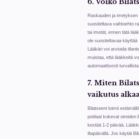
6. Voiko Bila
Raskauden ja imetyksen ai
suositeltava vaihtoehto ra
tai imetät, ennen tätä lää
ole suositeltavaa käyttää 
Lääkäri voi arvioida tilan
muistaa, että lääkkeitä vo
automaattisesti turvallis
7. Miten Bilat
vaikutus alka
Bilatseeni toimii estämäll
potilaat kokevat oireiden
kestää 1-2 päivää. Lääkk
iltapäivällä. Jos käytät Bi