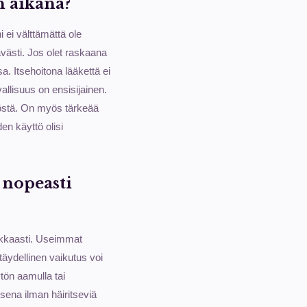
n aikana?
 ei välttämättä ole
ävästi. Jos olet raskaana
a. Itsehoitona lääkettä ei
allisuus on ensisijainen.
ytöstä. On myös tärkeää
en käyttö olisi
a nopeasti
ehokkaasti. Useimmat
täydellinen vaikutus voi
tön aamulla tai
isena ilman häiritseviä