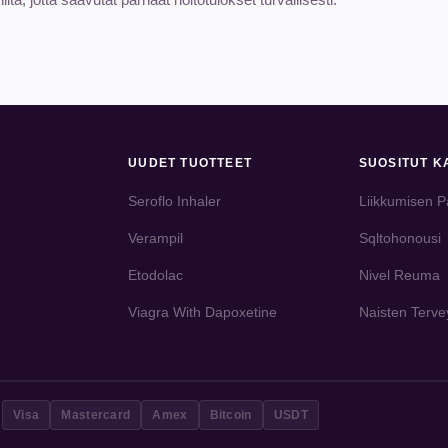
UUDET TUOTTEET
SUOSITUT K
Seroflo Inhaler
Liikkumisen P
Verampil
Sqltohonousi
Etodolac
Nivel Reuma
Viagra With Dapoxetine
Naisten Terve
Visa
Mastercard
Amex
Bitcoin
USDT