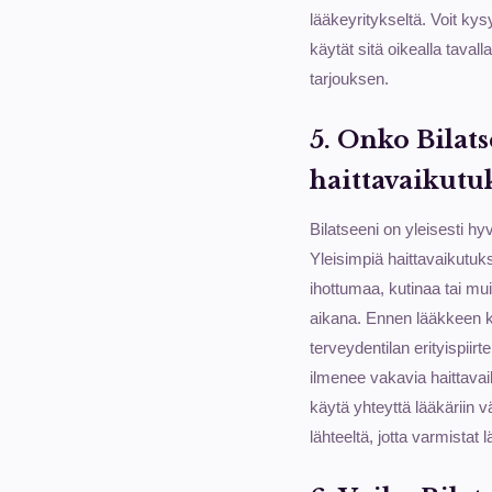
lääkeyritykseltä. Voit kysy
käytät sitä oikealla taval
tarjouksen.
5. Onko Bilats
haittavaikutuk
Bilatseeni on yleisesti hyv
Yleisimpiä haittavaikutuk
ihottumaa, kutinaa tai mui
aikana. Ennen lääkkeen k
terveydentilan erityispiirt
ilmenee vakavia haittava
käytä yhteyttä lääkäriin v
lähteeltä, jotta varmistat