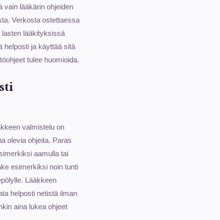
ää vain lääkärin ohjeiden
sta. Verkosta ostettaessa
 lasten lääkityksissä
 helposti ja käyttää sitä
töohjeet tulee huomioida.
sti
ääkkeen valmistelu on
a olevia ohjeita. Paras
simerkiksi aamulla tai
äke esimerkiksi noin tunti
tepölylle. Lääkkeen
ata helposti netistä ilman
enkin aina lukea ohjeet