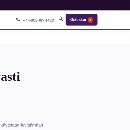
🔍
📞
Ostoskori
0
asti
a käytetään lievittämään