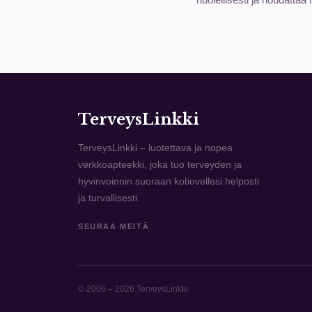
TerveysLinkki
TerveysLinkki – luotettava ja nopea
verkkoapteekki, joka tuo terveyden ja
hyvinvoinnin suoraan kotiovellesi helposti
ja turvallisesti.
SEURAA MEITÄ
© 2006 – 2026 TerveysLinkki