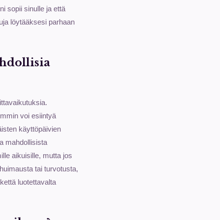
 sopii sinulle ja että
luja löytääksesi parhaan
hdollisia
ittavaikutuksia.
emmin voi esiintyä
äisten käyttöpäivien
a mahdollisista
lle aikuisille, mutta jos
uimausta tai turvotusta,
kettä luotettavalta