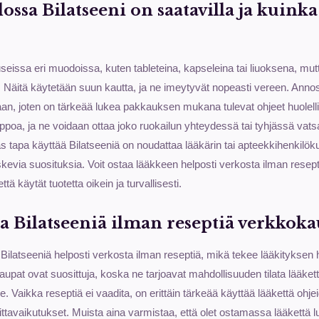
ssa Bilatseeni on saatavilla ja kuinka 
seissa eri muodoissa, kuten tableteina, kapseleina tai liuoksena, mu
a. Näitä käytetään suun kautta, ja ne imeytyvät nopeasti vereen. Annos
, joten on tärkeää lukea pakkauksen mukana tulevat ohjeet huolellise
ppoa, ja ne voidaan ottaa joko ruokailun yhteydessä tai tyhjässä vat
 tapa käyttää Bilatseeniä on noudattaa lääkärin tai apteekkihenkilök
skevia suosituksia. Voit ostaa lääkkeen helposti verkosta ilman resept
tä käytät tuotetta oikein ja turvallisesti.
aa Bilatseeniä ilman reseptiä verkkoka
 Bilatseeniä helposti verkosta ilman reseptiä, mikä tekee lääkitykse
aupat ovat suosittuja, koska ne tarjoavat mahdollisuuden tilata lääket
e. Vaikka reseptiä ei vaadita, on erittäin tärkeää käyttää lääkettä ohj
tavaikutukset. Muista aina varmistaa, että olet ostamassa lääkettä luo