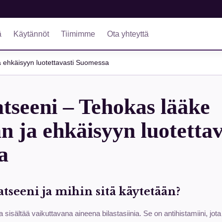
ä
Käytännöt
Tiimimme
Ota yhteyttä
a ehkäisyyn luotettavasti Suomessa
atseeni – Tehokas lääke
n ja ehkäisyyn luotettav
a
atseeni ja mihin sitä käytetään?
ka sisältää vaikuttavana aineena bilastasiinia. Se on antihistamiini, jot