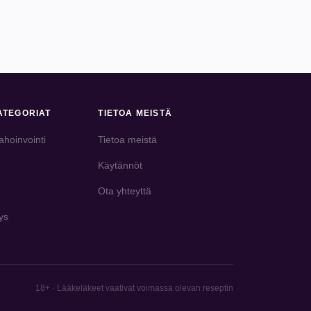
ATEGORIAT
TIETOA MEISTÄ
ahoinvointi
Tietoa meistä
Käytännöt
Ota yhteyttä
ys
18+ · Lääkeläkeet vaativat voimassa olevan reseptin