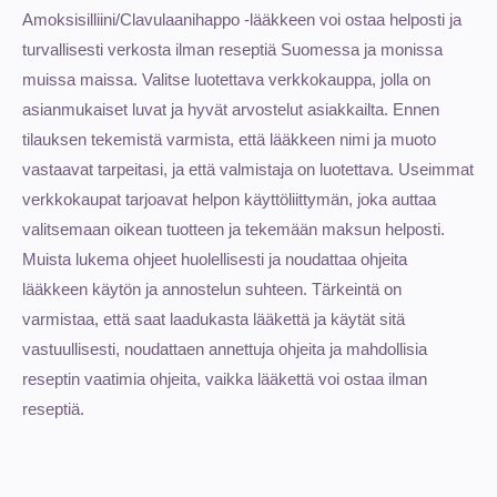
Amoksisilliini/Clavulaanihappo -lääkkeen voi ostaa helposti ja
turvallisesti verkosta ilman reseptiä Suomessa ja monissa
muissa maissa. Valitse luotettava verkkokauppa, jolla on
asianmukaiset luvat ja hyvät arvostelut asiakkailta. Ennen
tilauksen tekemistä varmista, että lääkkeen nimi ja muoto
vastaavat tarpeitasi, ja että valmistaja on luotettava. Useimmat
verkkokaupat tarjoavat helpon käyttöliittymän, joka auttaa
valitsemaan oikean tuotteen ja tekemään maksun helposti.
Muista lukema ohjeet huolellisesti ja noudattaa ohjeita
lääkkeen käytön ja annostelun suhteen. Tärkeintä on
varmistaa, että saat laadukasta lääkettä ja käytät sitä
vastuullisesti, noudattaen annettuja ohjeita ja mahdollisia
reseptin vaatimia ohjeita, vaikka lääkettä voi ostaa ilman
reseptiä.