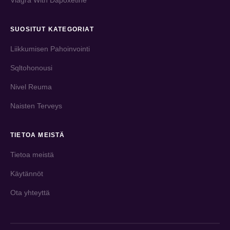
Viagra With Dapoxetine
SUOSITUT KATEGORIAT
Liikkumisen Pahoinvointi
Sqltohonousi
Nivel Reuma
Naisten Terveys
TIETOA MEISTÄ
Tietoa meistä
Käytännöt
Ota yhteyttä