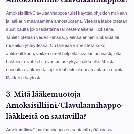
Amoksisilliini/Clavulaanihappoa tulisi käyttää ohjeiden mukaan
ja lääkärin määräämänä annostuksena. Yleensä lääke otetaan
suun kautta joko tabletteina tai nestemäisenä liuoksena.
Tabletit otetaan veden kanssa, yleensä ennen ruokailua tai
ruokailun yhteydessä. On tärkeää viimeistellä koko
antibioottikuuri, vaikka oireet helpottaisivatkin nopeasti, jotta
bakteerit eivät kehitä vastustuskykyä lääkkeelle. Muista
noudattaa lääkärin tai apteekkihenkilökunnan antamia ohjeita
lääkkeen käytöstä.
3. Mitä lääkemuotoja
Amoksisilliini/Clavulaanihappo-
lääkkeitä on saatavilla?
Amoksisilliini/Clavulaanihappo on saatavilla pääasiassa