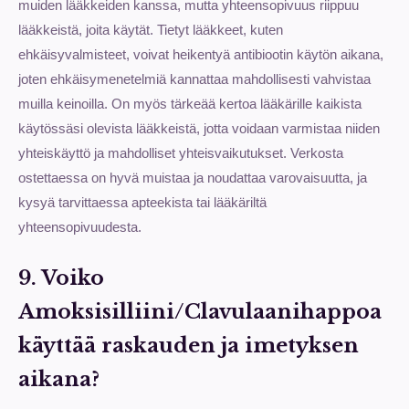
muiden lääkkeiden kanssa, mutta yhteensopivuus riippuu
lääkkeistä, joita käytät. Tietyt lääkkeet, kuten
ehkäisyvalmisteet, voivat heikentyä antibiootin käytön aikana,
joten ehkäisymenetelmiä kannattaa mahdollisesti vahvistaa
muilla keinoilla. On myös tärkeää kertoa lääkärille kaikista
käytössäsi olevista lääkkeistä, jotta voidaan varmistaa niiden
yhteiskäyttö ja mahdolliset yhteisvaikutukset. Verkosta
ostettaessa on hyvä muistaa ja noudattaa varovaisuutta, ja
kysyä tarvittaessa apteekista tai lääkäriltä
yhteensopivuudesta.
9. Voiko
Amoksisilliini/Clavulaanihappoa
käyttää raskauden ja imetyksen
aikana?