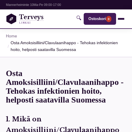
Mannerheimintie 10
Ma-Pe 09:00-17:00
Terveys
🔍
Ostoskori
0
LINKKI
Home
Osta Amoksisilliini/Clavulaanihappo - Tehokas infektionien
hoito, helposti saatavilla Suomessa
Osta
Amoksisilliini/Clavulaanihappo -
Tehokas infektionien hoito,
helposti saatavilla Suomessa
1. Mikä on
Amoksisilliini/Clavulaanihappo