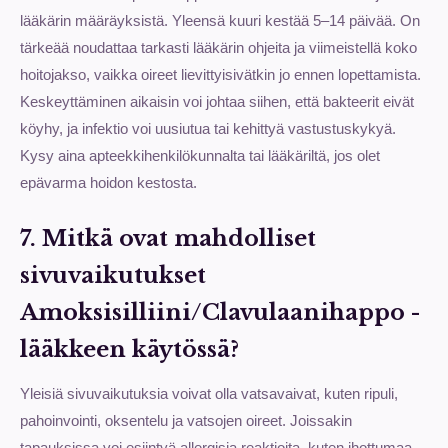
lääkärin määräyksistä. Yleensä kuuri kestää 5–14 päivää. On
tärkeää noudattaa tarkasti lääkärin ohjeita ja viimeistellä koko
hoitojakso, vaikka oireet lievittyisivätkin jo ennen lopettamista.
Keskeyttäminen aikaisin voi johtaa siihen, että bakteerit eivät
köyhy, ja infektio voi uusiutua tai kehittyä vastustuskykyä.
Kysy aina apteekkihenkilökunnalta tai lääkäriltä, jos olet
epävarma hoidon kestosta.
7. Mitkä ovat mahdolliset
sivuvaikutukset
Amoksisilliini/Clavulaanihappo -
lääkkeen käytössä?
Yleisiä sivuvaikutuksia voivat olla vatsavaivat, kuten ripuli,
pahoinvointi, oksentelu ja vatsojen oireet. Joissakin
tapauksissa voi esiintyä allergisia reaktioita, kuten ihottumaa,