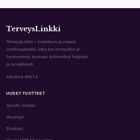
TerveysLinkki
TerveysLinkki – luotettava ja nopea
verkkoapteekki, joka tuo terveyden ja
hyvinvoinnin suoraan kotiovellesi helposti
ja turvallisesti.
SEURAA MEITÄ
UUDET TUOTTEET
Seroflo Inhaler
Verampil
Etodolac