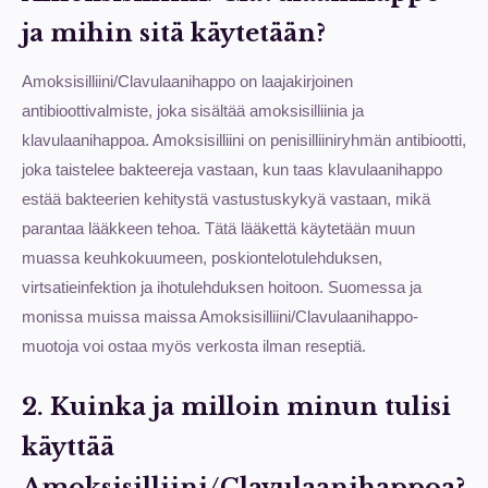
ja mihin sitä käytetään?
Amoksisilliini/Clavulaanihappo on laajakirjoinen
antibioottivalmiste, joka sisältää amoksisilliinia ja
klavulaanihappoa. Amoksisilliini on penisilliiniryhmän antibiootti,
joka taistelee bakteereja vastaan, kun taas klavulaanihappo
estää bakteerien kehitystä vastustuskykyä vastaan, mikä
parantaa lääkkeen tehoa. Tätä lääkettä käytetään muun
muassa keuhkokuumeen, poskiontelotulehduksen,
virtsatieinfektion ja ihotulehduksen hoitoon. Suomessa ja
monissa muissa maissa Amoksisilliini/Clavulaanihappo-
muotoja voi ostaa myös verkosta ilman reseptiä.
2. Kuinka ja milloin minun tulisi
käyttää
Amoksisilliini/Clavulaanihappoa?